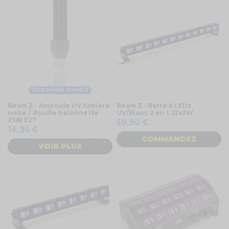
Disponible bientôt
Beam Z - Ampoule UV lumière
Beam Z - Barre à LEDs
noire / douille baïonnette
UV/Blanc 2 en 1, 12x3W
25W E27
59,90 €
14,95 €
COMMANDEZ
VOIR PLUS