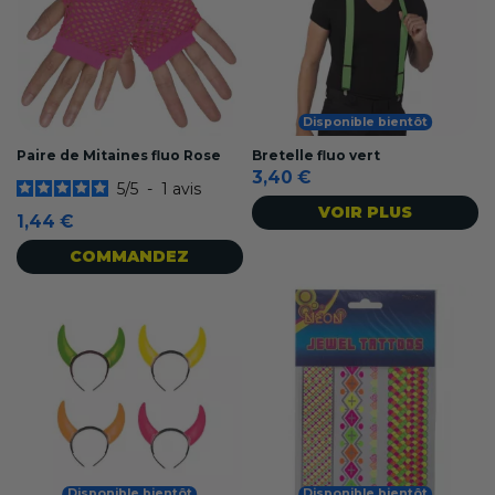
Disponible bientôt
Paire de Mitaines fluo Rose
Bretelle fluo vert
3,40 €
5
/
5
-
1
avis
VOIR PLUS
1,44 €
COMMANDEZ
Disponible bientôt
Disponible bientôt