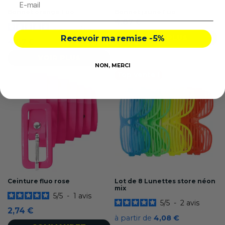
Bonnet orange fluo
Bonnet jaune fluo
4,87 €
5
/
5
-
1
avis
VOIR PLUS
Recevoir ma remise -5%
4,87 €
VOIR PLUS
NON, MERCI
Top vente !
Ceinture fluo rose
Lot de 8 Lunettes store néon
mix
5
/
5
-
1
avis
5
/
5
-
2
avis
2,74 €
à partir de
4,08 €