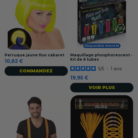
Disponible bientôt
Perruque jaune fluo cabaret
Maquillage phosphorescent -
kit de 6 tubes
10,82 €
5
/
5
-
1
avis
COMMANDEZ
19,95 €
VOIR PLUS