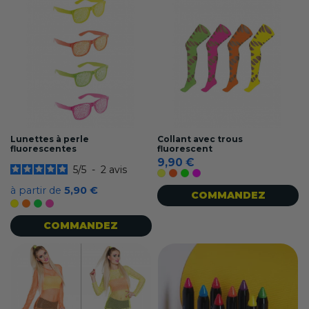
Lunettes à perle
Collant avec trous
fluorescentes
fluorescent
9,90 €
5
/
5
-
2
avis
Jaune fluo
Orange fluo
Vert fluo
Magenta fluo
à partir de
5,90 €
COMMANDEZ
Jaune
Orange
Vert
Rose
COMMANDEZ