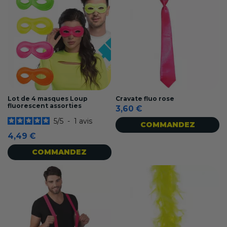
Lot de 4 masques Loup
Cravate fluo rose
fluorescent assorties
3,60 €
5
/
5
-
1
avis
COMMANDEZ
4,49 €
COMMANDEZ