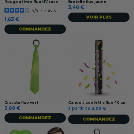
Rouge à lèvre fluo UV rose
Bretelle fluo jaune
3,40 €
4
/
5
-
2
avis
VOIR PLUS
1,63 €
COMMANDEZ
Cravate fluo vert
Canon à confettis fluo 40 cm
3,60 €
à partir de
3,00 €
COMMANDEZ
COMMANDEZ