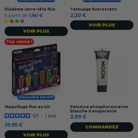
Diadème serre-tête fluo
Tatouage fluorescent
2,20 €
à partir de
1,90 €
Jaune
Orange fluo
Vert fluo
Rose fluo
VOIR PLUS
VOIR PLUS
Top vente !
Disponible bientôt
Maquillage fluo en kit
Peinture phosphorescente
blanche transparente
5
/
5
-
1
avis
3,99 €
19,95 €
COMMANDEZ
VOIR PLUS