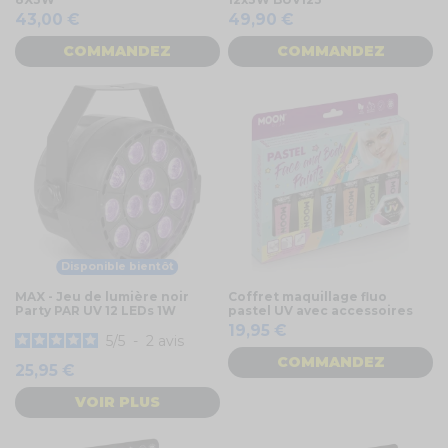
43,00 €
49,90 €
COMMANDEZ
COMMANDEZ
Disponible bientôt
MAX - Jeu de lumière noir
Coffret maquillage fluo
Party PAR UV 12 LEDs 1W
pastel UV avec accessoires
19,95 €
5
/
5
-
2
avis
COMMANDEZ
25,95 €
VOIR PLUS