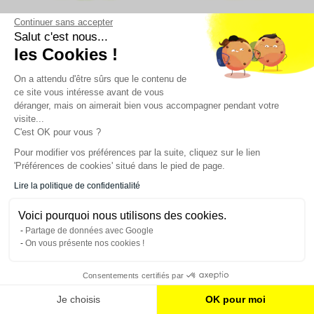
Continuer sans accepter
Salut c'est nous...
les Cookies !
Disponible bientôt
Disponible bientôt
Guirlande papier crépon fluo
Guirlande papier crépon fluo
On a attendu d'être sûrs que le contenu de
verte - 18 M
jaune - 18 M
ce site vous intéresse avant de vous
9,50 €
9,50 €
déranger, mais on aimerait bien vous accompagner pendant votre
VOIR PLUS
VOIR PLUS
visite...
C'est OK pour vous ?
Pour modifier vos préférences par la suite, cliquez sur le lien
'Préférences de cookies' situé dans le pied de page.
Lire la politique de confidentialité
Voici pourquoi nous utilisons des cookies.
Partage de données avec Google
On vous présente nos cookies !
Disponible bientôt
Disponible bientôt
Consentements certifiés par
Éventail à Facettes fluo - 45
Boucles d'oreilles à franges
Je choisis
OK pour moi
cm
fluo
3,10 €
2,70 €