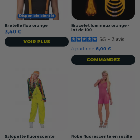
Disponible bientôt
Bretelle fluo orange
Bracelet lumineux orange -
lot de 100
3,40 €
5
/
5
-
3
avis
VOIR PLUS
à partir de
6,00 €
COMMANDEZ
Salopette fluorescente
Robe fluorescente en résille