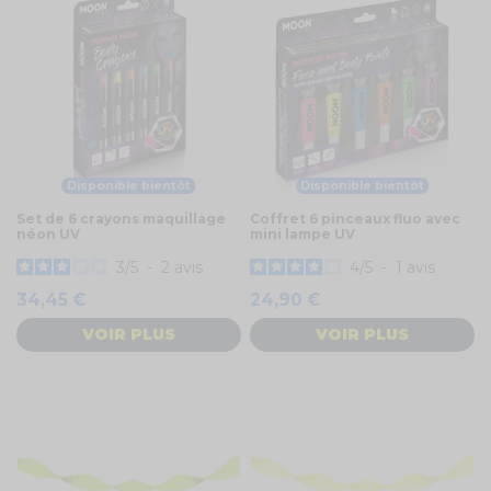
Disponible bientôt
Disponible bientôt
Set de 6 crayons maquillage
Coffret 6 pinceaux fluo avec
néon UV
mini lampe UV
3
/
5
-
2
avis
4
/
5
-
1
avis
34,45 €
24,90 €
VOIR PLUS
VOIR PLUS