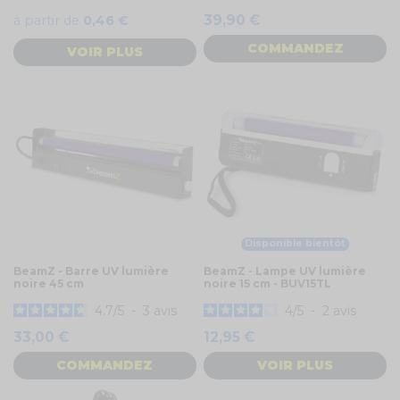
39,90 €
à partir de
0,46 €
COMMANDEZ
VOIR PLUS
Disponible bientôt
BeamZ - Barre UV lumière
BeamZ - Lampe UV lumière
noire 45 cm
noire 15 cm - BUV15TL
4.7
/
5
-
3
avis
4
/
5
-
2
avis
33,00 €
12,95 €
COMMANDEZ
VOIR PLUS