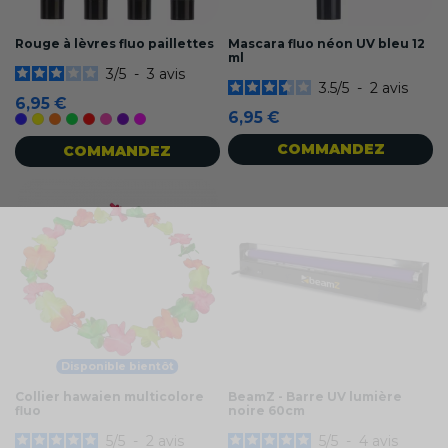
Rouge à lèvres fluo paillettes
Mascara fluo néon UV bleu 12
ml
3
/
5
-
3
avis
3.5
/
5
-
2
avis
6,95 €
6,95 €
Bleu
Jaune
Orange
Vert
Rouge
Rose
Violet
Magenta fluo
COMMANDEZ
COMMANDEZ
Disponible bientôt
Collier hawaien multicolore
BeamZ - Barre UV lumière
fluo
noire 60cm
5
/
5
-
2
avis
5
/
5
-
4
avis