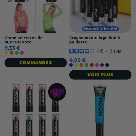
Disponible bientôt
Chemise en résille
Crayon maquillage fluo à
fluorescente
paillette
9,33 €
4
/
5
-
2
avis
Jaune fluo
Orange fluo
Vert fluo
Rose fluo
4,99 €
COMMANDEZ
Bleu
Jaune
Orange
Vert
Rouge
Rose
Violet
Noir
VOIR PLUS