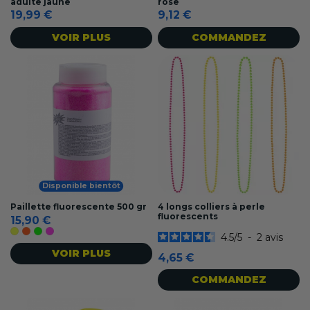
adulte jaune
rose
19,99 €
9,12 €
VOIR PLUS
COMMANDEZ
Disponible bientôt
Paillette fluorescente 500 gr
4 longs colliers à perle
fluorescents
15,90 €
Jaune fluo
Orange fluo
Vert fluo
Rose fluo
4.5
/
5
-
2
avis
VOIR PLUS
4,65 €
COMMANDEZ