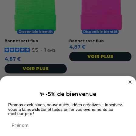
Disponible bientôt
Disponible bientôt
Bonnet vert fluo
Bonnet rose fluo
4,87 €
5
/
5
-
1
avis
VOIR PLUS
4,87 €
VOIR PLUS
✨ -5% de bienvenue
Promos exclusives, nouveautés, idées créatives... Inscrivez-
vous à la newsletter et faites briller vos évènements au
meilleur prix !
Prénom
Disponible bientôt
Disponible bientôt