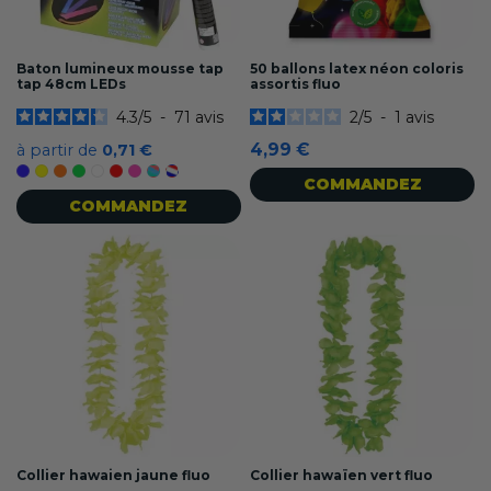
Baton lumineux mousse tap
50 ballons latex néon coloris
tap 48cm LEDs
assortis fluo
4.3
/
5
-
71
avis
2
/
5
-
1
avis
4,99 €
à partir de
0,71 €
Bleu
Jaune
Orange
Vert
Blanc
Rouge
Rose
Multi-colore
Tricolore France
COMMANDEZ
COMMANDEZ
Collier hawaien jaune fluo
Collier hawaïen vert fluo