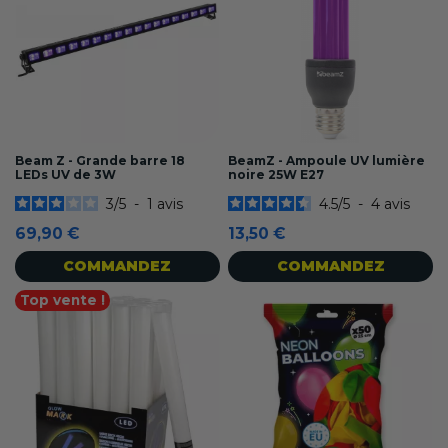
Beam Z - Grande barre 18
BeamZ - Ampoule UV lumière
LEDs UV de 3W
noire 25W E27
3
/
5
-
1
avis
4.5
/
5
-
4
avis
69,90 €
13,50 €
COMMANDEZ
COMMANDEZ
Top vente !