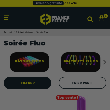
Livraison gratuite
dès 49
€
Besoin d'un devis pro ?
Cliquez ici
Livraison gratuite
dès 49
€
0
Accueil
Soirée à thème
Soirée Fluo
Soirée Fluo
BÂTONS FLUOS
BRACELETS FLUOS
FILTRER
TRIER PAR
Top vente !