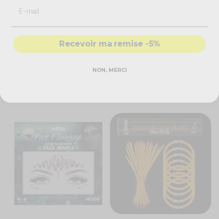
Caractéristiques techniques
Casquette sportive
Recevoir ma remise -5%
Couleur : orange
Effet : fluorescent
Réglages possibles
Taille unique
NON, MERCI
Vous aimerez aussi