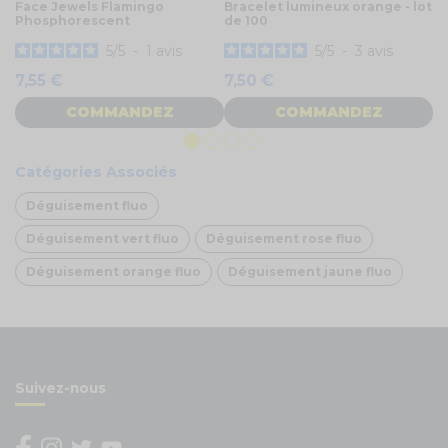
Face Jewels Flamingo
Bracelet lumineux orange - lot
Ro
Phosphorescent
de 100
1
5
/
5
-
1
avis
5
/
5
-
3
avis
7,55 €
7,50 €
COMMANDEZ
COMMANDEZ
Catégories Associés
Déguisement fluo
Déguisement vert fluo
Déguisement rose fluo
Déguisement orange fluo
Déguisement jaune fluo
Suivez-nous