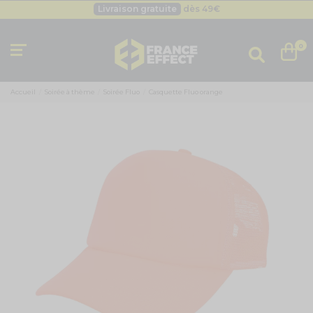
Livraison gratuite
dès 49
€
Besoin d'un devis pro ?
Cliquez ici
Livraison gratuite
dès 49
€
0
Accueil
Soirée à thème
Soirée Fluo
Casquette Fluo orange