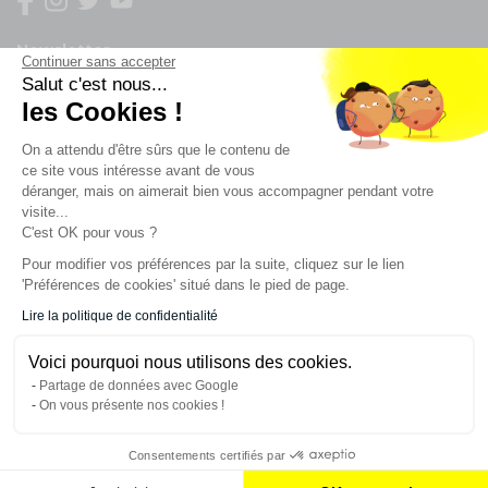
Newsletter
Continuer sans accepter
Salut c'est nous...
les Cookies !
Enregistrez vous à la newsletter
Restez à l'actualité sur nos produits et les offres du
On a attendu d'être sûrs que le contenu de
moment
ce site vous intéresse avant de vous
déranger, mais on aimerait bien vous accompagner pendant votre
visite...
C'est OK pour vous ?
NOS SERVICES
Pour modifier vos préférences par la suite, cliquez sur le lien
'Préférences de cookies' situé dans le pied de page.
INFORMATIONS
Lire la politique de confidentialité
Voici pourquoi nous utilisons des cookies.
CONTACT
Partage de données avec Google
On vous présente nos cookies !
Consentements certifiés par
AJOUTER AU PANIER