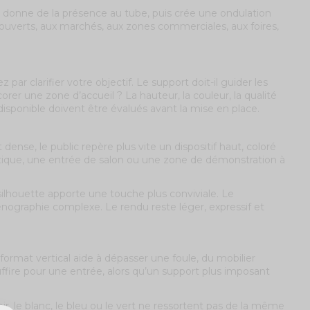
ir donne de la présence au tube, puis crée une ondulation
ux ouverts, aux marchés, aux zones commerciales, aux foires,
par clarifier votre objectif. Le support doit-il guider les
er une zone d’accueil ? La hauteur, la couleur, la qualité
ce disponible doivent être évalués avant la mise en place.
nse, le public repère plus vite un dispositif haut, coloré
tique, une entrée de salon ou une zone de démonstration à
silhouette apporte une touche plus conviviale. Le
graphie complexe. Le rendu reste léger, expressif et
n format vertical aide à dépasser une foule, du mobilier
ffire pour une entrée, alors qu’un support plus imposant
oir, le blanc, le bleu ou le vert ne ressortent pas de la même