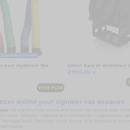
Disponible bientôt
on pour skydancer 15m
OhFx® Base et Ventilateur 
2 998,80 €
nc
ouge
VOIR PLUS
ncer animé pour signaler vos espaces
ncer
est une structure souple animée par l’air, conçue pour rend
ect, cette catégorie s’adresse aux commerces, organisateurs, sal
s montage lourd. Placé près d’une entrée, d’un stand ou d’un po
identifiable.