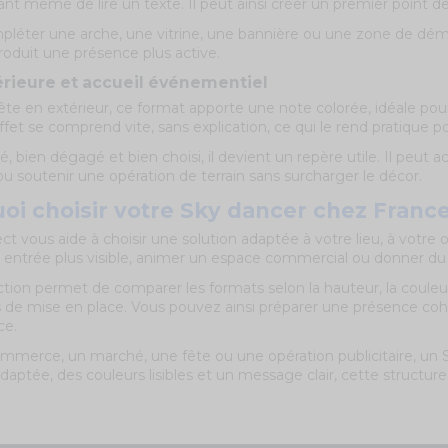
ant même de lire un texte. Il peut ainsi créer un premier point 
pléter une arche, une vitrine, une bannière ou une zone de démons
roduit une présence plus active.
érieure et accueil événementiel
ête en extérieur, ce format apporte une note colorée, idéale po
ffet se comprend vite, sans explication, ce qui le rend pratique 
é, bien dégagé et bien choisi, il devient un repère utile. Il pe
ou soutenir une opération de terrain sans surcharger le décor.
oi choisir votre Sky dancer chez France
ct vous aide à choisir une solution adaptée à votre lieu, à votre 
entrée plus visible, animer un espace commercial ou donner du reli
tion permet de comparer les formats selon la hauteur, la couleur, l
s de mise en place. Vous pouvez ainsi préparer une présence coh
ce.
mmerce, un marché, une fête ou une opération publicitaire, un S
adaptée, des couleurs lisibles et un message clair, cette struct