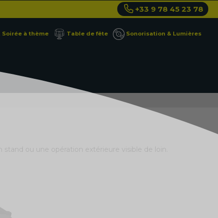
+33 9 78 45 23 78
Soirée à thème
Table de fête
Sonorisation & Lumières
 stand ou une opération extérieure visible de loin.