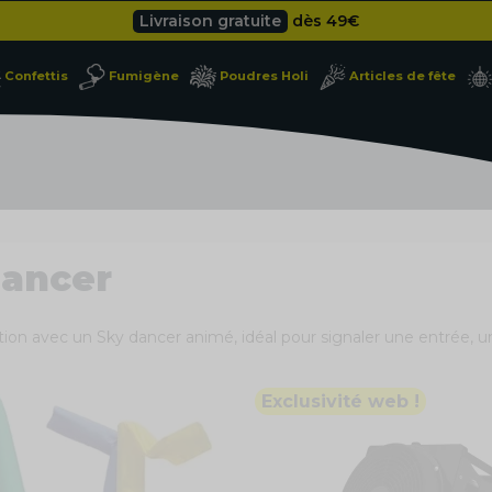
Livraison gratuite
dès 49
€
Besoin d'un devis pro ?
Cliquez ici
Confettis
Fumigène
Poudres Holi
Articles de fête
Livraison gratuite
dès 49
€
dancer
ntion avec un Sky dancer animé, idéal pour signaler une entrée, un
Exclusivité web !