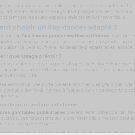
nnement repose sur une toile légère reliée à une soufflerie. L’a
 qui attire naturellement le regard. Ce principe convient aux lie
ions temporaires et aux espaces en location événementielle.
t choisir un Sky dancer adapté ?
tionner un
Sky dancer pour animation extérieure
, commencez 
signaler un service, accompagner un lancement de produit ou décor
, la puissance de la soufflerie, les délais de préparation et l’espa
r : quel usage prévoir ?
r sert d’abord à créer un point d’appel. Dans un environnement de
u’un panneau fixe. Cette présence peut aider un stand, une bou
er avec simplicité.
te associative, une porte ouverte ou un accueil grand public, la 
onflable donne du rythme à l’espace, sans demander une scéno
omprendre.
couleurs et lecture à distance
ures gonflables publicitaires
doivent rester lisibles de loin. U
d’autres supports présents sur le site. Un modèle modéré peut su
adapté à un espace dégagé.
choisie compte aussi beaucoup. Le rouge, l’orange, le violet, le n