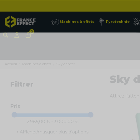
Machines à effets
Pyrotechnie
0
Accueil
Machines à effets
Sky dancer
Sky 
Filtrer
Attirez l’atte
Prix
2 985,00 € - 3 000,00 €
Afficher/masquer plus d'options