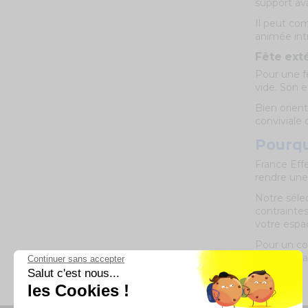
support av
Il peut com
animée int
Fête ext
Pour une f
vide. Son e
Bien orient
conviviale 
Pourqu
France Effe
rendre une 
Notre sélec
contrainte
votre espa
Pour un co
soufflerie 
Continuer sans accepter
Salut c'est nous...
les Cookies !