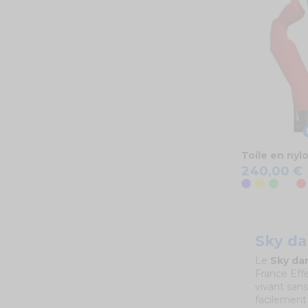
Toile en nyl
240,00 €
Bleu
Jaune
Vert
Bla
R
Sky da
Le
Sky da
France Eff
vivant san
facilement 