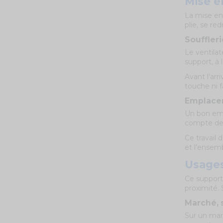
Mise en
La mise en 
plie, se re
Souffleri
Le ventilat
support, à l
Avant l’arr
touche ni f
Emplacem
Un bon empl
compte des 
Ce travail 
et l’ensemb
Usages
Ce support
proximité. 
Marché, 
Sur un marc