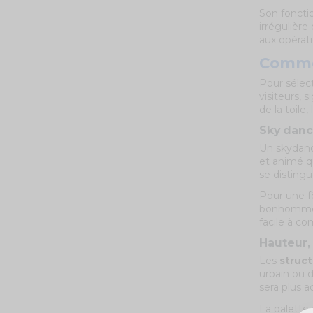
Son fonctio
irrégulière
aux opérat
Commen
Pour sélec
visiteurs, 
de la toile
Sky dance
Un skydance
et animé q
se distingu
Pour une fê
bonhomme g
facile à c
Hauteur, 
Les
struct
urbain ou 
sera plus 
La palette 