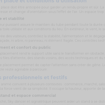
 place et conditions d’utilisation
place doit être anticipée pour garder un rendu propre et sûr. La to
dresse et change d’orientation sous l’effet de l’air. Un espace trop
e et stabilité
eur puissant assure le maintien du tube pendant toute la durée d’
a toile utilisée et aux conditions du lieu. En extérieur, le vent, le 
ivée des visiteurs, contrôlez la stabilité, l’alimentation et le dég
açade, ni arbre, ni panneau, ni élément fragile. Ces contrôles tech
ent et confort du public
acement rend le support utile sans le transformer en obstacle. S
files d’attente, des stands voisins, des accès techniques et du s
de placement permet de capter l’attention sans créer de gêne. Le 
le reste agréable à parcourir.
 professionnels et festifs
 animé convient à plusieurs contextes : commerce, marché, salon
Sa force vient de sa simplicité. Il occupe la hauteur, apporte de l
stand et espace commercial
hé, Sky dancer et signalétique peuvent aider un stand à se distin