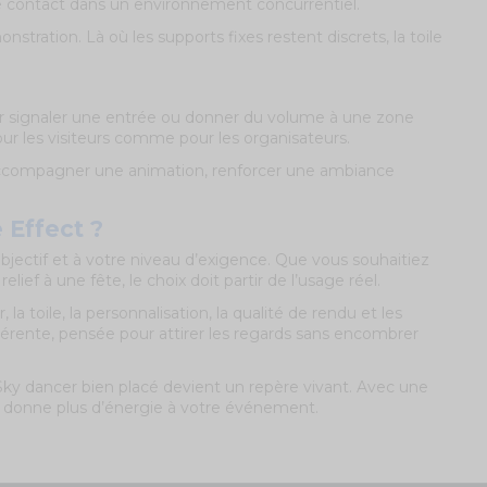
de contact dans un environnement concurrentiel.
tration. Là où les supports fixes restent discrets, la toile
ur signaler une entrée ou donner du volume à une zone
pour les visiteurs comme pour les organisateurs.
ut accompagner une animation, renforcer une ambiance
 Effect ?
objectif et à votre niveau d’exigence. Que vous souhaitiez
ef à une fête, le choix doit partir de l’usage réel.
a toile, la personnalisation, la qualité de rendu et les
érente, pensée pour attirer les regards sans encombrer
ky dancer bien placé devient un repère vivant. Avec une
ure donne plus d’énergie à votre événement.