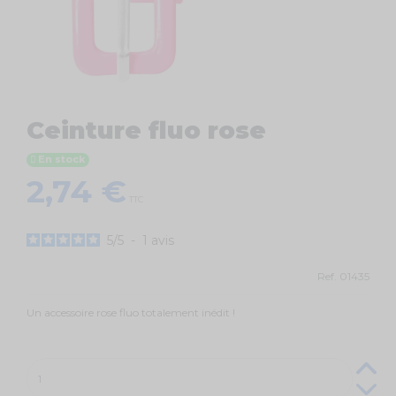
Ceinture fluo rose
En stock
2,74 €
TTC
5
/
5
-
1
avis
Ref.
01435
Un accessoire rose fluo totalement inédit !