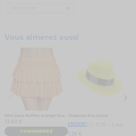
Vous aimerez aussi
Mini-jupe Ruffles orange fluo
Chapeau fluo jaune
No
12,60 €
1
3.7
/
5
-
3
avis
COMMANDEZ
1,25 €