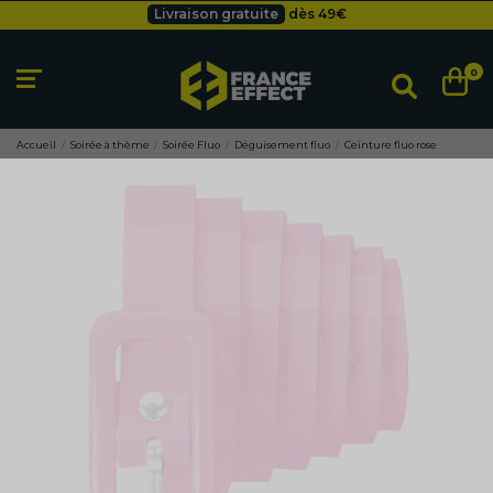
Livraison gratuite
dès 49
€
Besoin d'un devis pro ?
Cliquez ici
Livraison gratuite
dès 49
€
0
Accueil
Soirée à thème
Soirée Fluo
Déguisement fluo
Ceinture fluo rose