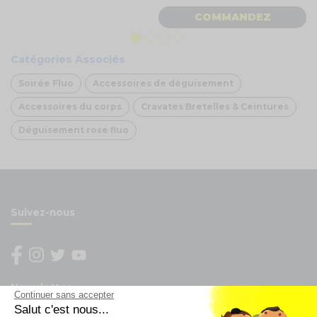
COMMANDEZ
Catégories Associés
Soirée Fluo
Accessoires de déguisement
Accessoires du corps
Cravates Bretelles & Ceintures
Déguisement rose fluo
Suivez-nous
Newsletter
Continuer sans accepter
Salut c'est nous...