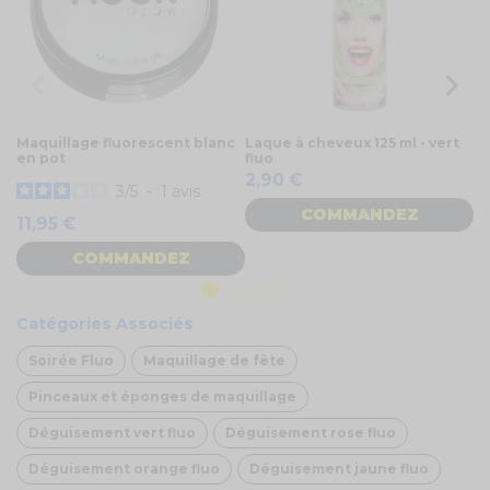
Maquillage fluorescent blanc
Laque à cheveux 125 ml - vert
Pe
en pot
fluo
3
2,90 €
3
/
5
-
1
avis
COMMANDEZ
11,95 €
COMMANDEZ
Catégories Associés
Soirée Fluo
Maquillage de fête
Pinceaux et éponges de maquillage
Déguisement vert fluo
Déguisement rose fluo
Déguisement orange fluo
Déguisement jaune fluo