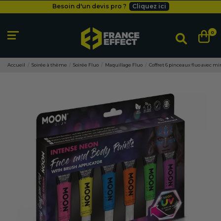
Besoin d'un devis pro ?
Cliquez ici
Livraison gratuite
dès 49
€
Besoin d'un devis pro ?
Cliquez ici
0
Livraison gratuite
dès 49
€
Accueil
Soirée à thème
Soirée Fluo
Maquillage Fluo
Coffret 6 pinceaux fluo avec m