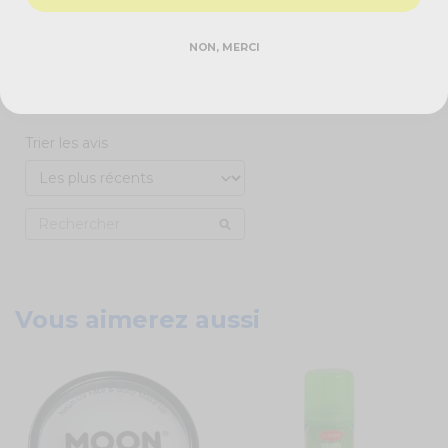
5
étoiles
0
4
étoiles
1
NON, MERCI
3
étoiles
0
2
étoiles
0
1
étoile
0
Trier les avis
Vous aimerez aussi