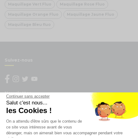
Maquillage Vert Fluo
Maquillage Rose Fluo
Maquillage Orange Fluo
Maquillage Jaune Fluo
Maquillage Bleu fluo
Suivez-nous
Newsletter
Continuer sans accepter
Salut c'est nous...
Enregistrez vous à la newsletter
les Cookies !
Restez à l'actualité sur nos produits et les offres du
On a attendu d'être sûrs que le contenu de
moment
ce site vous intéresse avant de vous
déranger, mais on aimerait bien vous accompagner pendant votre