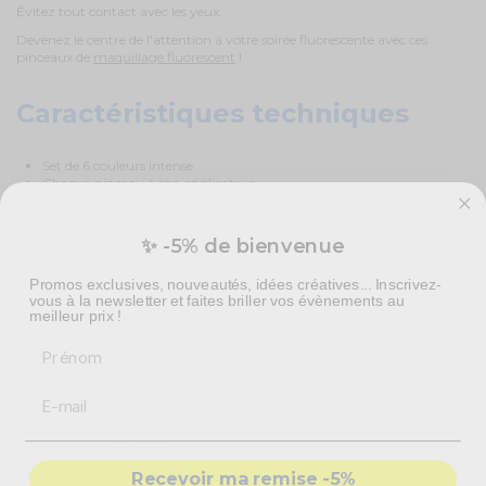
Évitez tout contact avec les yeux.
Devenez le centre de l'attention à votre soirée fluorescente avec ces
pinceaux de
maquillage fluorescent
!
Caractéristiques techniques
Set de 6 couleurs intense
Chaque pinceau à son applicateur
Petite lampe UV fournie
100% vegan
Non testé sur les animaux
✨ -5% de bienvenue
Promos exclusives, nouveautés, idées créatives... Inscrivez-
vous à la newsletter et faites briller vos évènements au
4
4
/
/
5
meilleur prix !
Avis vérifié
Prénom
lampe trop petite
Avis du
15/12/2022
, suite à un
expérience du
02/12/2022
par
Basé sur
1
avis soumis à un
A.A.
contrôle
Voir tous les avis sur ce site
Utile
(0)
Signaler
Recevoir ma remise -5%