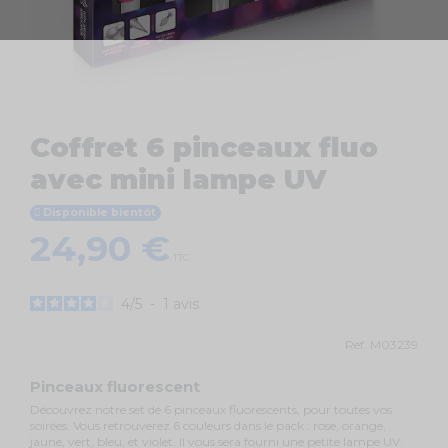
Coffret 6 pinceaux fluo
avec mini lampe UV
Disponible bientôt
24,90 €
TTC
4
/
5
-
1
avis
Ref.
M03239
Pinceaux fluorescent
Découvrez notre set de 6 pinceaux fluorescents, pour toutes vos
soirées. Vous retrouverez 6 couleurs dans le pack : rose, orange,
jaune, vert, bleu, et violet. Il vous sera fourni une petite lampe UV.