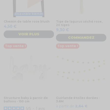
Disponible bientôt
Chemin de table rose blush
Tige de lagurus séché rose,
20 tiges
4,50 €
9,30 €
VOIR PLUS
COMMANDEZ
Top vente !
Top vente !
Structure baby à garnir de
Guirlande étoiles dorées -
ballons - 150 cm
3.6M
à partir de
2,64 €
5
/
5
-
1
avis