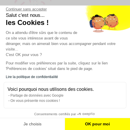
Continuer sans accepter
Salut c'est nous...
Canon à confettis rose
Structure lettres BABY à
les Cookies !
Gender Reveal annonce fille
garnir de ballons - 45 cm
39,90 €
5
/
5
-
4
avis
On a attendu d'être sûrs que le contenu de
COMMANDEZ
ce site vous intéresse avant de vous
3,59 €
déranger, mais on aimerait bien vous accompagner pendant votre
COMMANDEZ
visite...
C'est OK pour vous ?
Pour modifier vos préférences par la suite, cliquez sur le lien
'Préférences de cookies' situé dans le pied de page.
Lire la politique de confidentialité
Voici pourquoi nous utilisons des cookies.
Partage de données avec Google
On vous présente nos cookies !
Disponible bientôt
Consentements certifiés par
Cadre PhotoBooth baby
Livre d'or Hello Baby en lin
Je choisis
OK pour moi
shower personnalisable
neutre
blanc
19,90 €