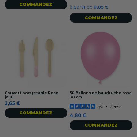
COMMANDEZ
à partir de
0,85 €
COMMANDEZ
Couvert bois jetable Rose
50 Ballons de baudruche rose
(x18)
30 cm
2,65 €
5
/
5
-
2
avis
COMMANDEZ
4,80 €
COMMANDEZ