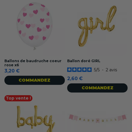
Ballons de baudruche coeur
Ballon doré GIRL
rose x6
5
/
5
-
2
avis
3,20 €
2,60 €
COMMANDEZ
COMMANDEZ
Top vente !