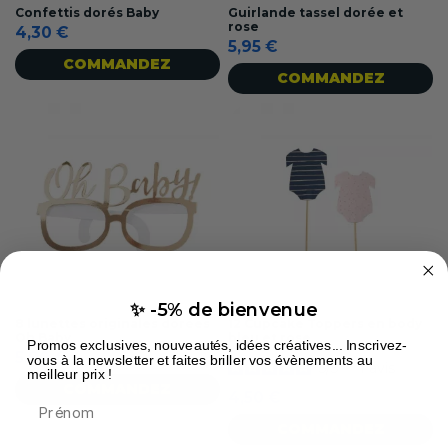
Confettis dorés Baby
Guirlande tassel dorée et
rose
4,30 €
5,95 €
COMMANDEZ
COMMANDEZ
✨ -5% de bienvenue
8 lunettes originales dorées
12 Cupcake Toppers en body
Oh Baby
bleu et rose
Promos exclusives, nouveautés, idées créatives... Inscrivez-
5,90 €
vous à la newsletter et faites briller vos évènements au
5
/
5
-
1
avis
meilleur prix !
COMMANDEZ
4,50 €
Prénom
COMMANDEZ