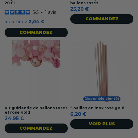
20 CL
ballons roses
25,20 €
5
/
5
-
1
avis
COMMANDEZ
à partir de
2,04 €
COMMANDEZ
Disponible bientôt
Kit guirlande de ballons roses
5 pailles en inox rose gold
et rose gold
6,20 €
24,95 €
VOIR PLUS
COMMANDEZ