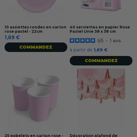
10 assiettes rondes en carton
40 serviettes en papier Rose
rose pastel - 22cm
Pastel Unie 38 x 38 cm
1,89 €
5
/
5
-
1
avis
COMMANDEZ
à partir de
1,69 €
COMMANDEZ
25 gobelets en carton rose -
Décoration plafond de