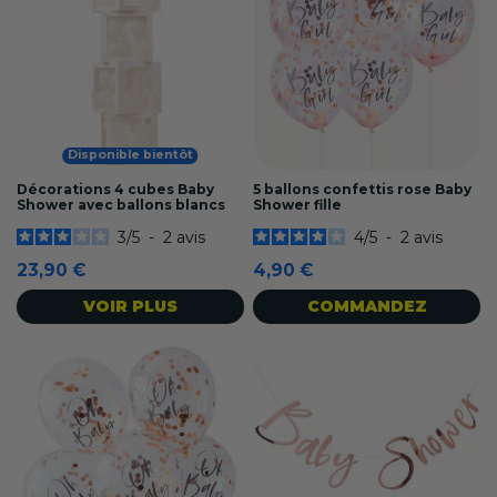
Disponible bientôt
Décorations 4 cubes Baby
5 ballons confettis rose Baby
Shower avec ballons blancs
Shower fille
3
/
5
-
2
avis
4
/
5
-
2
avis
23,90 €
4,90 €
VOIR PLUS
COMMANDEZ