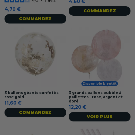
4
/
5
-
1
avis
4,60 €
4,70 €
COMMANDEZ
COMMANDEZ
Disponible bientôt
3 ballons géants confettis
3 grands ballons bubble à
rose gold
paillettes - rose, argent et
doré
11,60 €
12,20 €
COMMANDEZ
VOIR PLUS