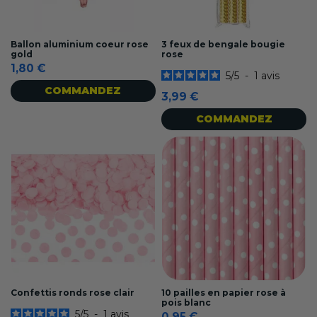
Ballon aluminium coeur rose
3 feux de bengale bougie
gold
rose
1,80 €
5
/
5
-
1
avis
COMMANDEZ
3,99 €
COMMANDEZ
Confettis ronds rose clair
10 pailles en papier rose à
pois blanc
5
/
5
-
1
avis
0,95 €