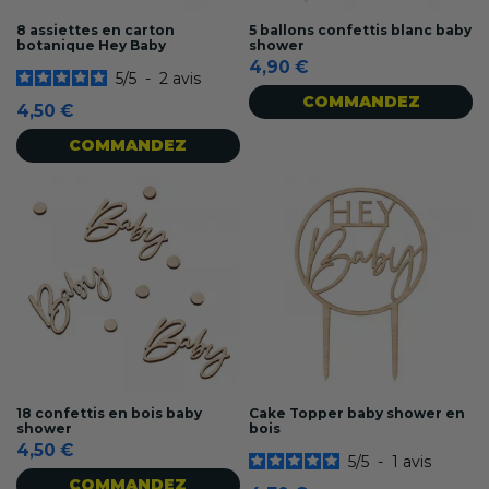
8 assiettes en carton
5 ballons confettis blanc baby
botanique Hey Baby
shower
4,90 €
5
/
5
-
2
avis
COMMANDEZ
4,50 €
COMMANDEZ
18 confettis en bois baby
Cake Topper baby shower en
shower
bois
4,50 €
5
/
5
-
1
avis
COMMANDEZ