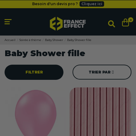
Livraison gratuite
dès 49
€
Besoin d'un devis pro ?
Cliquez ici
Livraison gratuite
dès 49
€
0
Accueil
Soirée à thème
Baby Shower
Baby Shower fille
Baby Shower fille
FILTRER
TRIER PAR