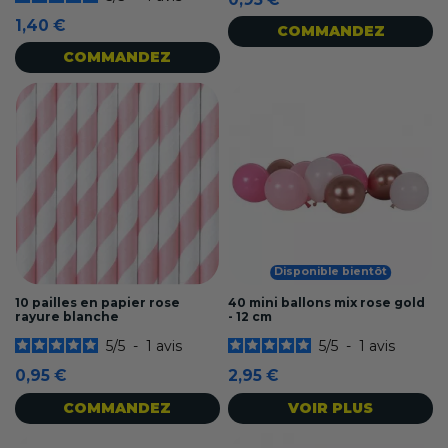
1,40 €
COMMANDEZ
COMMANDEZ
Disponible bientôt
10 pailles en papier rose
40 mini ballons mix rose gold
rayure blanche
- 12 cm
5
/
5
-
1
avis
5
/
5
-
1
avis
0,95 €
2,95 €
COMMANDEZ
VOIR PLUS