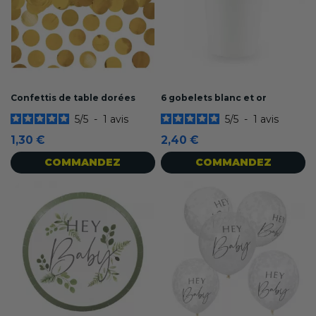
Confettis de table dorées
6 gobelets blanc et or
5
/
5
-
1
avis
5
/
5
-
1
avis
1,30 €
2,40 €
COMMANDEZ
COMMANDEZ