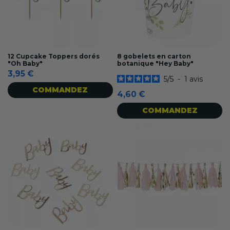
12 Cupcake Toppers dorés
8 gobelets en carton
"Oh Baby"
botanique "Hey Baby"
3,95 €
5
/
5
-
1
avis
COMMANDEZ
4,60 €
COMMANDEZ