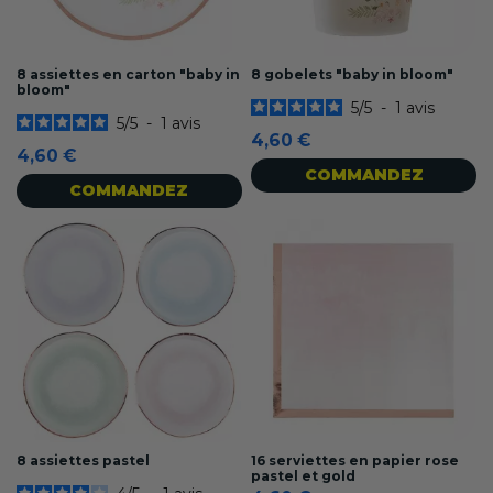
8 assiettes en carton "baby in
8 gobelets "baby in bloom"
bloom"
5
/
5
-
1
avis
5
/
5
-
1
avis
4,60 €
4,60 €
COMMANDEZ
COMMANDEZ
8 assiettes pastel
16 serviettes en papier rose
pastel et gold