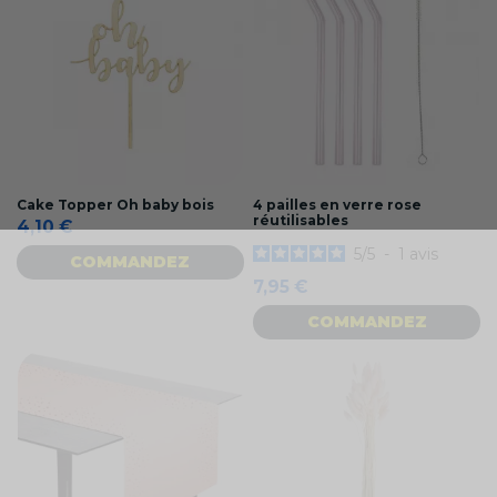
Cake Topper Oh baby bois
4 pailles en verre rose
réutilisables
4,10 €
5
/
5
-
1
avis
COMMANDEZ
7,95 €
COMMANDEZ