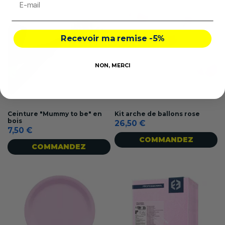
Recevoir ma remise -5%
NON, MERCI
Ceinture "Mummy to be" en
Kit arche de ballons rose
bois
26,50 €
7,50 €
COMMANDEZ
COMMANDEZ