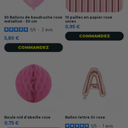
50 Ballons de baudruche rose
10 pailles en papier rose
métallisé - 30 cm
unies
0,95 €
5
/
5
-
2
avis
COMMANDEZ
5,80 €
COMMANDEZ
Boule nid d'abeille rose
Ballon lettre Or rose
0,75 €
5
/
5
-
1
avis