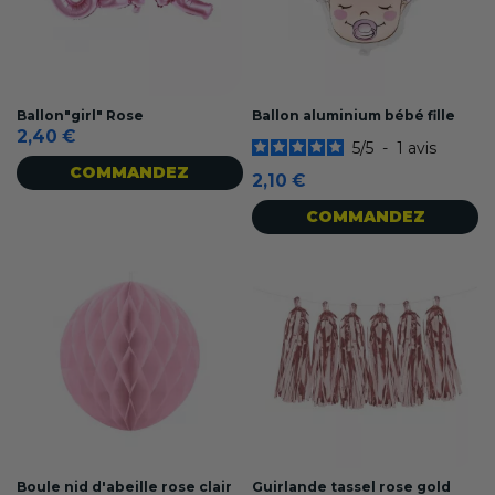
Ballon"girl" Rose
Ballon aluminium bébé fille
2,40 €
5
/
5
-
1
avis
COMMANDEZ
2,10 €
COMMANDEZ
Boule nid d'abeille rose clair
Guirlande tassel rose gold