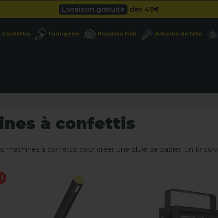
Besoin d'un devis pro ?
Cliquez ici
Livraison gratuite
dès 49
€
Confettis
Fumigène
Poudres Holi
Articles de fête
Besoin d'un devis pro ?
Cliquez ici
Livraison gratuite
dès 49
€
nes à confettis
 machines à confettis pour créer une pluie de papier, un tir col
!