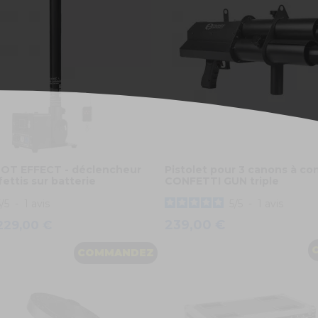
OT EFFECT - déclencheur
Pistolet pour 3 canons à con
ettis sur batterie
CONFETTI GUN triple
5
/
5
-
1
avis
5
/
5
-
1
avis
239,00 €
229,00 €
COMMANDEZ