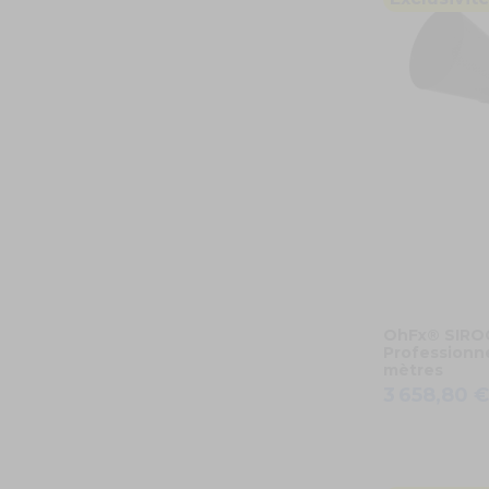
OhFx® SIROC
Professionne
mètres
3 658,80 €