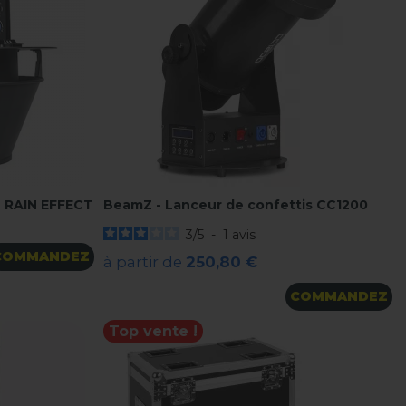
- RAIN EFFECT
BeamZ - Lanceur de confettis CC1200
3
/
5
-
1
avis
COMMANDEZ
à partir de
250,80 €
COMMANDEZ
Top vente !