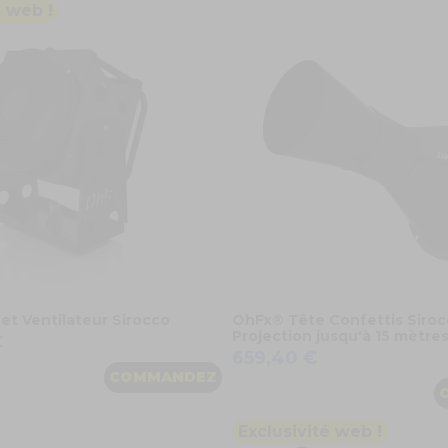
é web !
et Ventilateur Sirocco
OhFx® Tête Confettis Siroc
Projection jusqu'à 15 mètre
€
659,40 €
COMMANDEZ
Exclusivité web !