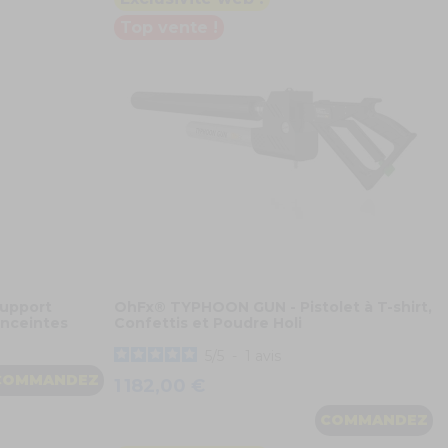
Top vente !
Support
OhFx® TYPHOON GUN - Pistolet à T-shirt,
Enceintes
Confettis et Poudre Holi
5
/
5
-
1
avis
COMMANDEZ
1 182,00 €
COMMANDEZ