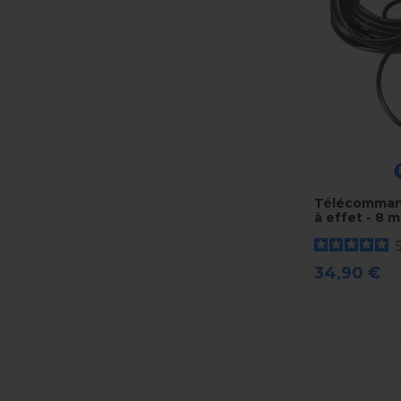
Télécomman
à effet - 8 m
34,90 €