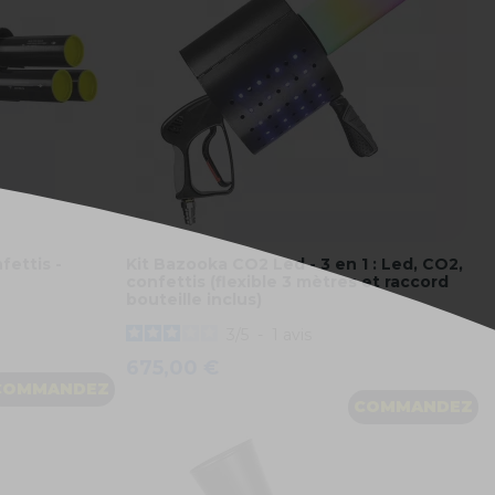
fettis -
Kit Bazooka CO2 Led - 3 en 1 : Led, CO2,
confettis (flexible 3 mètres et raccord
bouteille inclus)
3
/
5
-
1
avis
675,00 €
COMMANDEZ
COMMANDEZ