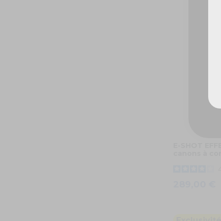
E-SHOT EFFE
canons à con
289,00 €
Exclusivit