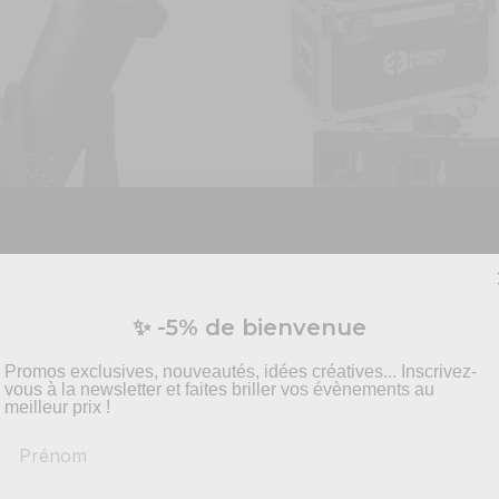
onfettis EFFECT LED
Pack 2 BATTERY SHOT EFFE
Vous préparez un événement ?
Déclencheur canon à confet
✨ -5% de bienvenue
batterie et Flight case
vis personnalisé pour vos besoins en effets spécia
pyrotechnie et mise en scène.
5
/
5
-
2
avis
Promos exclusives, nouveautés, idées créatives... Inscrivez-
COMMANDEZ
vous à la newsletter et faites briller vos évènements au
599,00 €
meilleur prix !
Prénom
-
Recommandations
produits adaptés