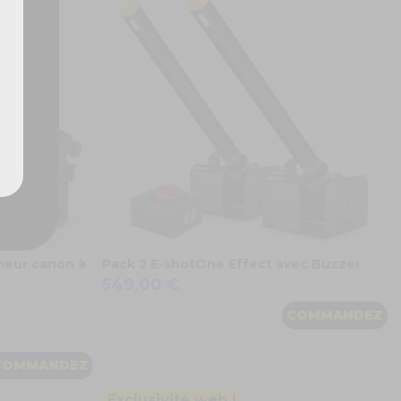
heur canon à
Pack 2 E-shotOne Effect avec Buzzer
549,00 €
COMMANDEZ
COMMANDEZ
Exclusivité web !