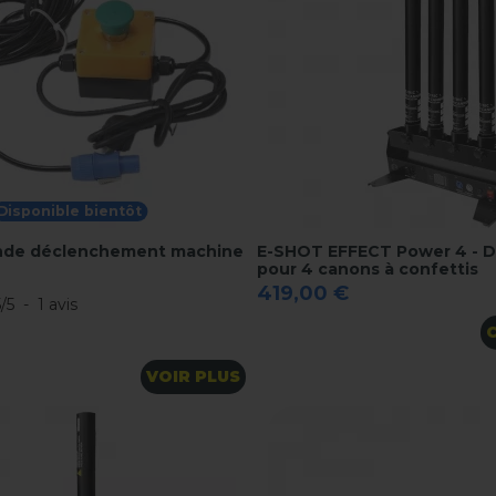
Disponible bientôt
de déclenchement machine
E-SHOT EFFECT Power 4 - 
pour 4 canons à confettis
419,00 €
5
/
5
-
1
avis
VOIR PLUS