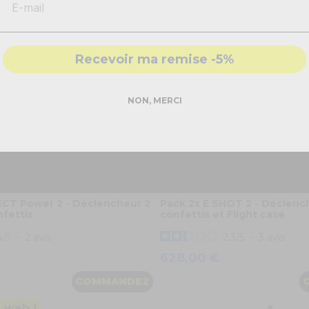
-
Solutions
conformes & sécurisés
- Accompagnement par nos
experts
Recevoir ma remise -5%
DEMANDER MON DEVIS PRO
NON, MERCI
Réponse rapide - sans engagement
CT Power 2 - Déclencheur 2
Pack 2x E SHOT 2 - Déclenc
fettis
confettis et Flight case
4
/
5
-
2
avis
2.3
/
5
-
3
avis
628,00 €
COMMANDEZ
é web !