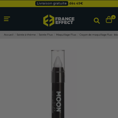
Besoin d'un devis pro ?
Cliquez ici
Livraison gratuite
dès 49
€
0
Accueil
Soirée à thème
Soirée Fluo
Maquillage Fluo
Crayon de maquillage fluo - bl