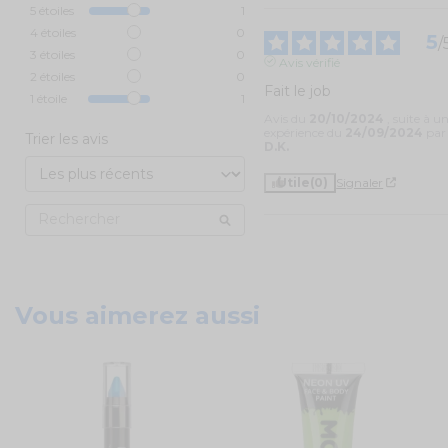
5
étoiles
1
4
étoiles
0
5
/
3
étoiles
0
Avis vérifié
2
étoiles
0
Fait le job
1
étoile
1
Avis du
20/10/2024
, suite à u
expérience du
24/09/2024
par
Trier les avis
D.K.
Utile
(0)
Signaler
Vous aimerez aussi