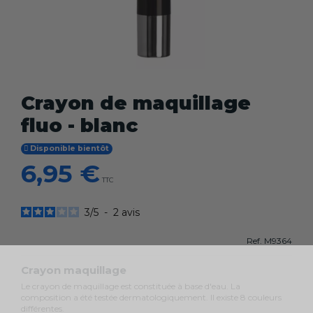
Crayon de maquillage
fluo - blanc
Disponible bientôt
6,95 €
TTC
3
/
5
-
2
avis
Ref.
M9364
Crayon maquillage
Le crayon de maquillage est constituée à base d'eau. La
composition a été testée dermatologiquement. Il existe 8 couleurs
différentes.