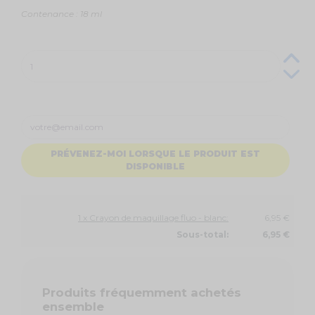
Contenance : 18 ml
PRÉVENEZ-MOI LORSQUE LE PRODUIT EST
DISPONIBLE
1 x Crayon de maquillage fluo - blanc:
6,95 €
Sous-total:
6,95 €
Produits fréquemment achetés
ensemble