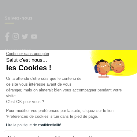
Suivez-nous
Newsletter
Continuer sans accepter
Salut c'est nous...
les Cookies !
Enregistrez vous à la newsletter
Restez à l'actualité sur nos produits et les offres du
On a attendu d'être sûrs que le contenu de
moment
ce site vous intéresse avant de vous
déranger, mais on aimerait bien vous accompagner pendant votre
visite...
C'est OK pour vous ?
NOS SERVICES
Pour modifier vos préférences par la suite, cliquez sur le lien
'Préférences de cookies' situé dans le pied de page.
INFORMATIONS
Lire la politique de confidentialité