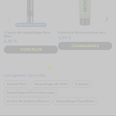
Disponible bientôt
Crayon de maquillage fluo -
Peinture fluorescente vert
Cr
Bleu
r
3,99 €
6,95 €
COMMANDEZ
VOIR PLUS
6
Catégories Associés
Soirée Fluo
Maquillage de fête
Crayons
Maquillage Effets Speciaux
Arche de ballons Blancs
Maquillage Fluo Blanc