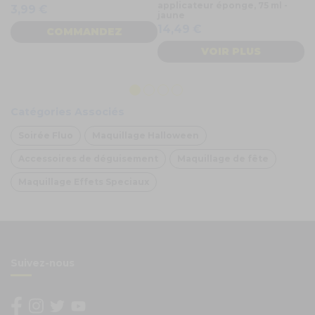
applicateur éponge, 75 ml -
P
3,99 €
jaune
7
14,49 €
COMMANDEZ
VOIR PLUS
Catégories Associés
Soirée Fluo
Maquillage Halloween
Accessoires de déguisement
Maquillage de fête
Maquillage Effets Speciaux
Suivez-nous