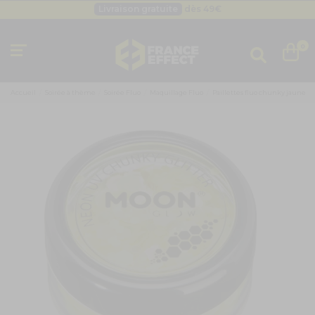
Livraison gratuite
dès 49
€
Besoin d'un devis pro ?
Cliquez ici
Livraison gratuite
dès 49
€
0
Accueil
Soirée à thème
Soirée Fluo
Maquillage Fluo
Paillettes fluo chunky jaune