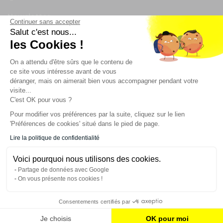
Newsletter
Continuer sans accepter
Salut c'est nous...
les Cookies !
Enregistrez vous à la newsletter
Restez à l'actualité sur nos produits et les offres du
On a attendu d'être sûrs que le contenu de
moment
ce site vous intéresse avant de vous
déranger, mais on aimerait bien vous accompagner pendant votre
visite...
C'est OK pour vous ?
NOS SERVICES
Pour modifier vos préférences par la suite, cliquez sur le lien
'Préférences de cookies' situé dans le pied de page.
INFORMATIONS
Lire la politique de confidentialité
Voici pourquoi nous utilisons des cookies.
CONTACT
Partage de données avec Google
On vous présente nos cookies !
Consentements certifiés par
AJOUTER AU PANIER
Je choisis
OK pour moi
© 2023 France Effect Tous droits réservés.