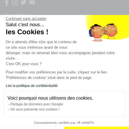
Newsletter
Continuer sans accepter
Salut c'est nous...
Enregistrez vous à la newsletter
les Cookies !
Restez à l'actualité sur nos produits et les offres du
On a attendu d'être sûrs que le contenu de
moment
ce site vous intéresse avant de vous
déranger, mais on aimerait bien vous accompagner pendant votre
visite...
C'est OK pour vous ?
NOS SERVICES
Pour modifier vos préférences par la suite, cliquez sur le lien
'Préférences de cookies' situé dans le pied de page.
INFORMATIONS
Lire la politique de confidentialité
Voici pourquoi nous utilisons des cookies.
CONTACT
Partage de données avec Google
On vous présente nos cookies !
Consentements certifiés par
AJOUTER AU PANIER