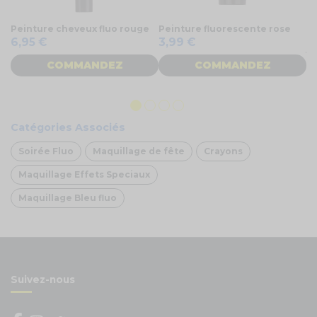
Peinture cheveux fluo rouge
Peinture fluorescente rose
Ma
ap
6,95 €
3,99 €
j
1
COMMANDEZ
COMMANDEZ
Catégories Associés
Soirée Fluo
Maquillage de fête
Crayons
Maquillage Effets Speciaux
Maquillage Bleu fluo
Suivez-nous