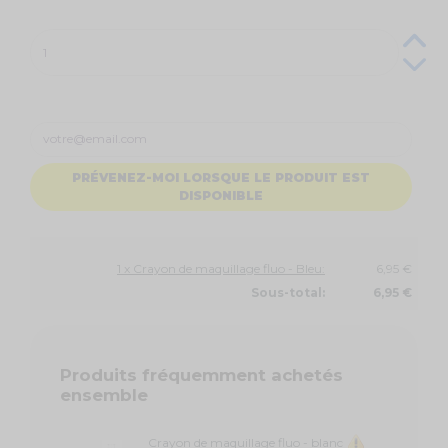
PRÉVENEZ-MOI LORSQUE LE PRODUIT EST
DISPONIBLE
1 x Crayon de maquillage fluo - Bleu:
6,95 €
Sous-total:
6,95 €
Produits fréquemment achetés
ensemble
Crayon de maquillage fluo - blanc