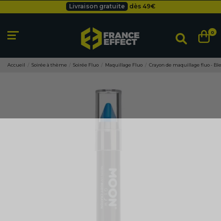
Livraison gratuite
dès 49
€
Besoin d'un devis pro ?
Cliquez ici
Livraison gratuite
dès 49
€
0
Accueil
Soirée à thème
Soirée Fluo
Maquillage Fluo
Crayon de maquillage fluo - Bl