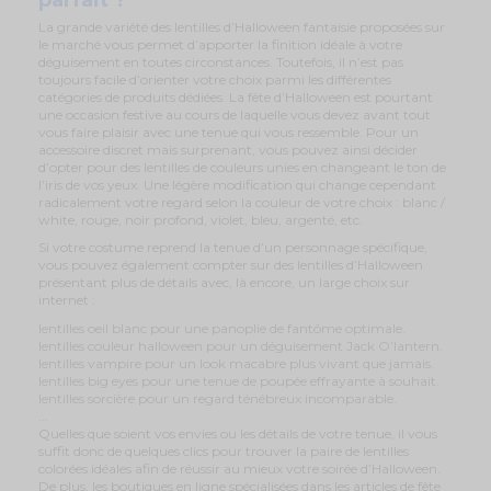
La grande variété des lentilles d’Halloween fantaisie proposées sur
le marché vous permet d’apporter la finition idéale à votre
déguisement en toutes circonstances. Toutefois, il n’est pas
toujours facile d’orienter votre choix parmi les différentes
catégories de produits dédiées. La fête d’Halloween est pourtant
une occasion festive au cours de laquelle vous devez avant tout
vous faire plaisir avec une tenue qui vous ressemble. Pour un
accessoire discret mais surprenant, vous pouvez ainsi décider
d’opter pour des lentilles de couleurs unies en changeant le ton de
l’iris de vos yeux. Une légère modification qui change cependant
radicalement votre regard selon la couleur de votre choix : blanc /
white, rouge, noir profond, violet, bleu, argenté, etc.
Si votre costume reprend la tenue d’un personnage spécifique,
vous pouvez également compter sur des lentilles d’Halloween
présentant plus de détails avec, là encore, un large choix sur
internet :
lentilles oeil blanc pour une panoplie de fantôme optimale.
lentilles couleur halloween pour un déguisement Jack O’lantern.
lentilles vampire pour un look macabre plus vivant que jamais.
lentilles big eyes pour une tenue de poupée effrayante à souhait.
lentilles sorcière pour un regard ténébreux incomparable.
...
Quelles que soient vos envies ou les détails de votre tenue, il vous
suffit donc de quelques clics pour trouver la paire de lentilles
colorées idéales afin de réussir au mieux votre soirée d’Halloween.
De plus, les boutiques en ligne spécialisées dans les articles de fête