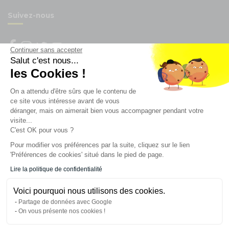
Suivez-nous
Continuer sans accepter
Salut c'est nous...
Newsletter
les Cookies !
On a attendu d'être sûrs que le contenu de
Enregistrez vous à la newsletter
ce site vous intéresse avant de vous
Restez à l'actualité sur nos produits et les offres du
déranger, mais on aimerait bien vous accompagner pendant votre
moment
visite...
C'est OK pour vous ?
Pour modifier vos préférences par la suite, cliquez sur le lien
'Préférences de cookies' situé dans le pied de page.
NOS SERVICES
Lire la politique de confidentialité
INFORMATIONS
Voici pourquoi nous utilisons des cookies.
Partage de données avec Google
On vous présente nos cookies !
CONTACT