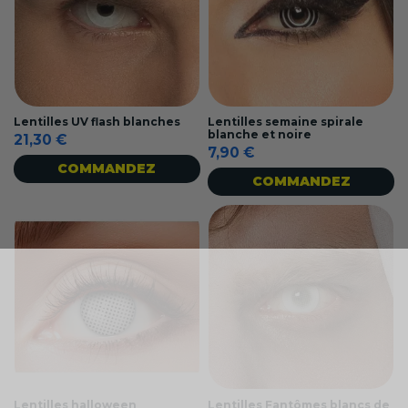
Lentilles UV flash blanches
Lentilles semaine spirale
blanche et noire
21,30 €
7,90 €
COMMANDEZ
COMMANDEZ
Lentilles halloween
Lentilles Fantômes blancs de