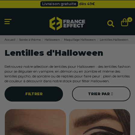
Livraison gratuite
dès 49
€
Besoin d'un devis pro ?
Cliquez ici
Livraison gratuite
dès 49
€
0
Accueil
Soirée à thème
Halloween
Maquillage Halloween
Lentilles Halloween
Lentilles d'Halloween
Retrouvez notre sélection de lentilles pour Halloween : des lentilles fashion
pour se déguiser en vampire, en démon ou en zombie et même des
lentilles psycho, de sorcière ou de reptiles pour faire peur : plein de lentilles
de couleur à découvrir dans notre stock pour fêter Halloween.
FILTRER
TRIER PAR