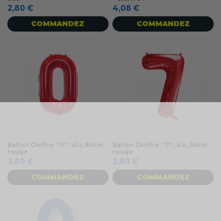
2,80 €
4,08 €
COMMANDEZ
COMMANDEZ
Ballon Chiffre ''0'', alu, 86cm,
Ballon Chiffre ''7'', alu, 86cm,
rouge
rouge
2,80 €
2,80 €
COMMANDEZ
COMMANDEZ