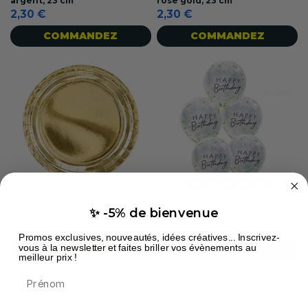
argent, 23 cm
rose gold, 23 cm
2,30 €
2,30 €
COMMANDEZ
COMMANDEZ
Disponible bientôt
6 Assiettes rondes dorées 23
5 Ballons à confettis feuilles
✨ -5% de bienvenue
cm
vertes Happy Birthday
2,40 €
4,70 €
Promos exclusives, nouveautés, idées créatives... Inscrivez-
vous à la newsletter et faites briller vos évènements au
COMMANDEZ
VOIR PLUS
meilleur prix !
Prénom