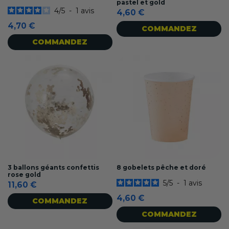
pastel et gold
4
/
5
-
1
avis
4,60 €
4,70 €
COMMANDEZ
COMMANDEZ
3 ballons géants confettis
8 gobelets pêche et doré
rose gold
5
/
5
-
1
avis
11,60 €
4,60 €
COMMANDEZ
COMMANDEZ