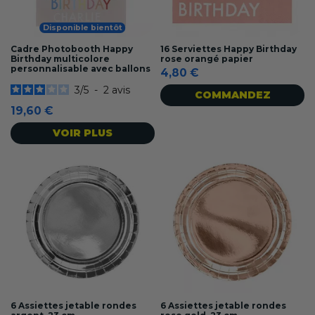
Disponible bientôt
Cadre Photobooth Happy
16 Serviettes Happy Birthday
Birthday multicolore
rose orangé papier
personnalisable avec ballons
4,80 €
3
/
5
-
2
avis
COMMANDEZ
19,60 €
VOIR PLUS
6 Assiettes jetable rondes
6 Assiettes jetable rondes