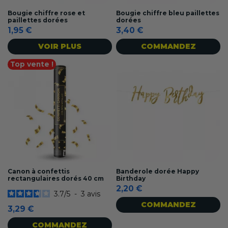
Bougie chiffre rose et
Bougie chiffre bleu paillettes
paillettes dorées
dorées
1,95 €
3,40 €
VOIR PLUS
COMMANDEZ
Top vente !
Canon à confettis
Banderole dorée Happy
rectangulaires dorés 40 cm
Birthday
2,20 €
3.7
/
5
-
3
avis
COMMANDEZ
3,29 €
COMMANDEZ