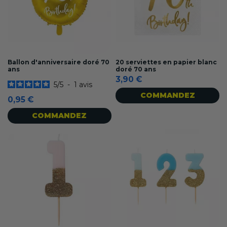
Ballon d'anniversaire doré 70
20 serviettes en papier blanc
ans
doré 70 ans
3,90 €
5
/
5
-
1
avis
COMMANDEZ
0,95 €
COMMANDEZ