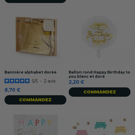
Bannière alphabet dorée
Ballon rond Happy Birthday to
you blanc et doré
5
/
5
-
2
avis
2,20 €
8,70 €
COMMANDEZ
COMMANDEZ