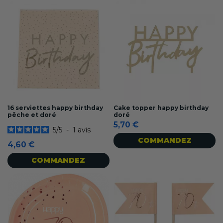
16 serviettes happy birthday
Cake topper happy birthday
pêche et doré
doré
5,70 €
5
/
5
-
1
avis
COMMANDEZ
4,60 €
COMMANDEZ