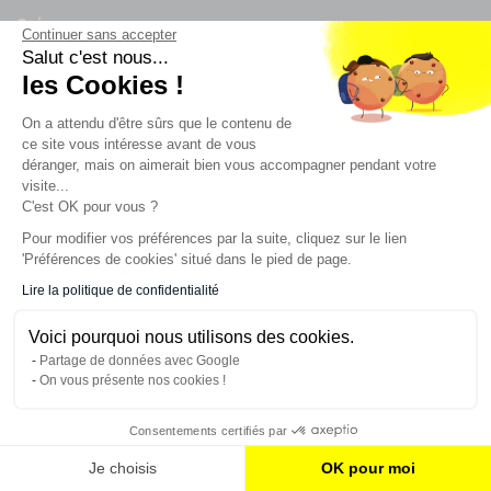
Suivez-nous
Continuer sans accepter
Salut c'est nous...
les Cookies !
On a attendu d'être sûrs que le contenu de
Newsletter
ce site vous intéresse avant de vous
déranger, mais on aimerait bien vous accompagner pendant votre
visite...
Enregistrez vous à la newsletter
C'est OK pour vous ?
Restez à l'actualité sur nos produits et les offres du
Pour modifier vos préférences par la suite, cliquez sur le lien
moment
'Préférences de cookies' situé dans le pied de page.
Lire la politique de confidentialité
NOS SERVICES
Voici pourquoi nous utilisons des cookies.
Partage de données avec Google
On vous présente nos cookies !
INFORMATIONS
Consentements certifiés par
Je choisis
OK pour moi
CONTACT