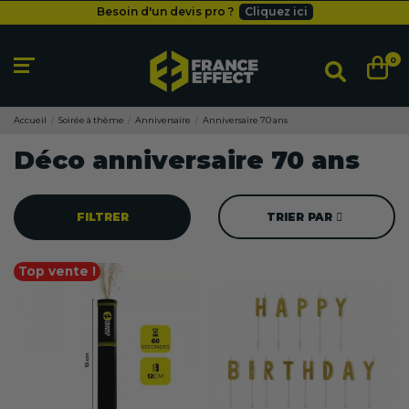
Besoin d'un devis pro ?
Cliquez ici
Livraison gratuite
dès 49
€
Besoin d'un devis pro ?
Cliquez ici
0
Livraison gratuite
dès 49
€
Accueil
Soirée à thème
Anniversaire
Anniversaire 70 ans
Déco anniversaire 70 ans
FILTRER
TRIER PAR
Top vente !