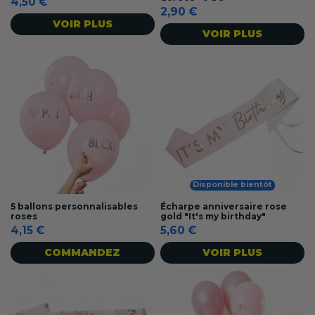
4,50 €
2,90 €
VOIR PLUS
VOIR PLUS
Disponible bientôt
5 ballons personnalisables
Écharpe anniversaire rose
roses
gold "It's my birthday"
4,15 €
5,60 €
COMMANDEZ
VOIR PLUS