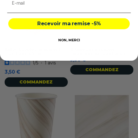
Recevoir ma remise -5%
NON, MERCI
Ballon bubble transparent
8 Assiettes en papier
pois dorés, 40 cm
imprimées marbres blancs
5,30 €
1
/
5
-
1
avis
COMMANDEZ
3,50 €
COMMANDEZ