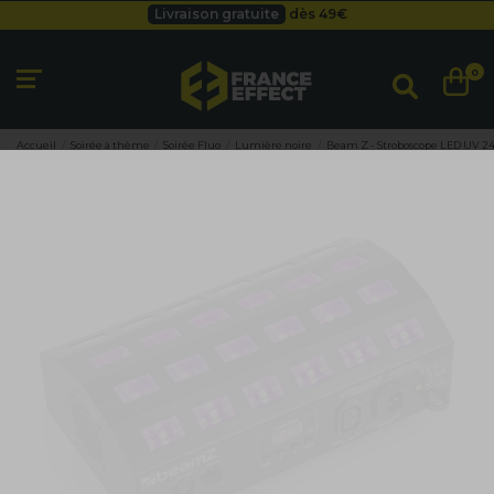
Livraison gratuite
dès 49
€
Besoin d'un devis pro ?
Cliquez ici
Livraison gratuite
dès 49
€
0
Accueil
Soirée à thème
Soirée Fluo
Lumière noire
Beam Z - Stroboscope LED UV 2