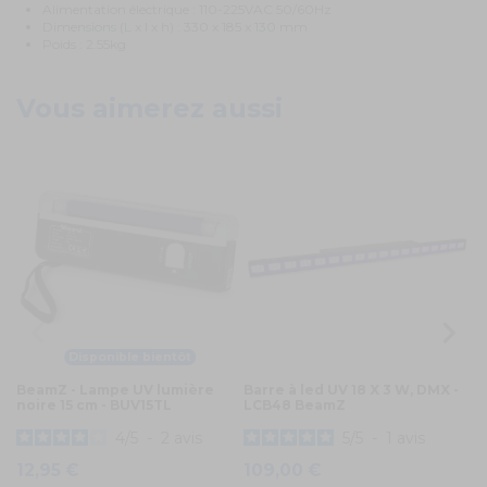
Alimentation électrique : 110-225VAC 50/60Hz
Dimensions (L x l x h) : 330 x 185 x 130 mm
Poids : 2.55kg
Vous aimerez aussi
Disponible bientôt
BeamZ - Lampe UV lumière
Barre à led UV 18 X 3 W, DMX -
Be
noire 15 cm - BUV15TL
LCB48 BeamZ
no
2
4
/
5
-
2
avis
5
/
5
-
1
avis
1
12,95 €
109,00 €