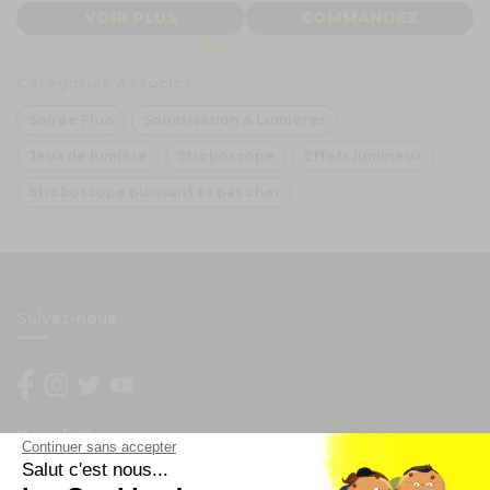
VOIR PLUS
COMMANDEZ
Catégories Associés
Soirée Fluo
Sonorisation & Lumières
Jeux de lumière
Stroboscope
Effets lumineux
Stroboscope puissant et pas cher
Suivez-nous
Newsletter
Continuer sans accepter
Salut c'est nous...