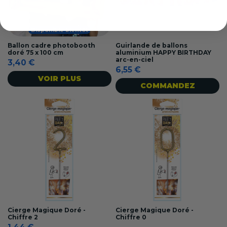
Disponible bientôt
Ballon cadre photobooth
Guirlande de ballons
doré 75 x 100 cm
aluminium HAPPY BIRTHDAY
arc-en-ciel
3,40 €
6,55 €
VOIR PLUS
COMMANDEZ
Cierge Magique Doré -
Cierge Magique Doré -
Chiffre 2
Chiffre 0