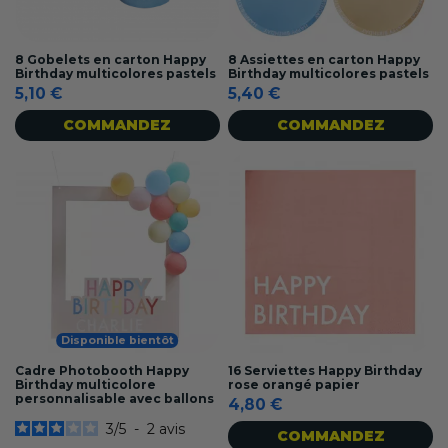
8 Gobelets en carton Happy
8 Assiettes en carton Happy
Birthday multicolores pastels
Birthday multicolores pastels
5,10 €
5,40 €
COMMANDEZ
COMMANDEZ
Disponible bientôt
Cadre Photobooth Happy
16 Serviettes Happy Birthday
Birthday multicolore
rose orangé papier
personnalisable avec ballons
4,80 €
3
/
5
-
2
avis
COMMANDEZ