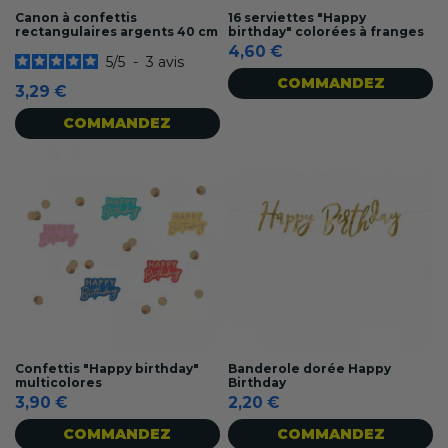
Canon à confettis
16 serviettes "Happy
rectangulaires argents 40 cm
birthday" colorées à franges
4,60 €
5
/
5
-
3
avis
COMMANDEZ
3,29 €
COMMANDEZ
Confettis "Happy birthday"
Banderole dorée Happy
multicolores
Birthday
3,90 €
2,20 €
COMMANDEZ
COMMANDEZ