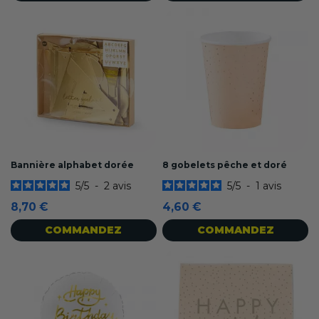
Bannière alphabet dorée
8 gobelets pêche et doré
5
/
5
-
2
avis
5
/
5
-
1
avis
8,70 €
4,60 €
COMMANDEZ
COMMANDEZ