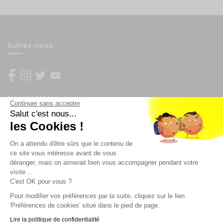
Suivez-nous
Newsletter
Continuer sans accepter
Salut c'est nous...
les Cookies !
Enregistrez vous à la newsletter
Restez à l'actualité sur nos produits et les offres du
On a attendu d'être sûrs que le contenu de
moment
ce site vous intéresse avant de vous
déranger, mais on aimerait bien vous accompagner pendant votre
visite...
C'est OK pour vous ?
NOS SERVICES
Pour modifier vos préférences par la suite, cliquez sur le lien
'Préférences de cookies' situé dans le pied de page.
INFORMATIONS
Lire la politique de confidentialité