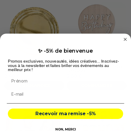
✨ -5% de bienvenue
Promos exclusives, nouveautés, idées créatives... Inscrivez-
vous à la newsletter et faites briller vos évènements au
6 Assiettes rondes dorées 23
Cake topper happy birthday
meilleur prix !
cm
rond bois
2,40 €
5,80 €
Prénom
COMMANDEZ
COMMANDEZ
Recevoir ma remise -5%
NON, MERCI