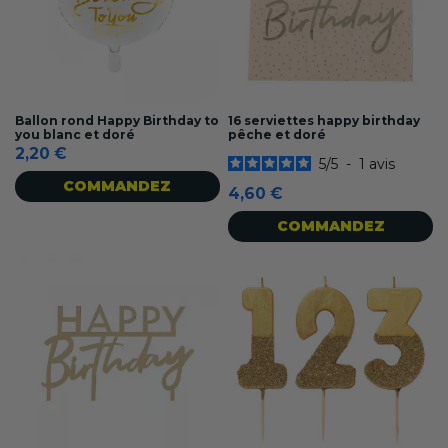
Ballon rond Happy Birthday to
16 serviettes happy birthday
you blanc et doré
pêche et doré
2,20 €
5
/
5
-
1
avis
COMMANDEZ
4,60 €
COMMANDEZ