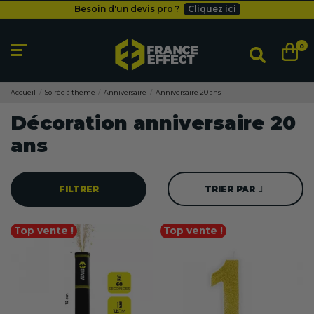
Besoin d'un devis pro ?
Cliquez ici
Livraison gratuite
dès 49
€
Besoin d'un devis pro ?
Cliquez ici
0
Livraison gratuite
dès 49
€
Accueil
Soirée à thème
Anniversaire
Anniversaire 20 ans
Décoration anniversaire 20
ans
FILTRER
TRIER PAR
Top vente !
Top vente !