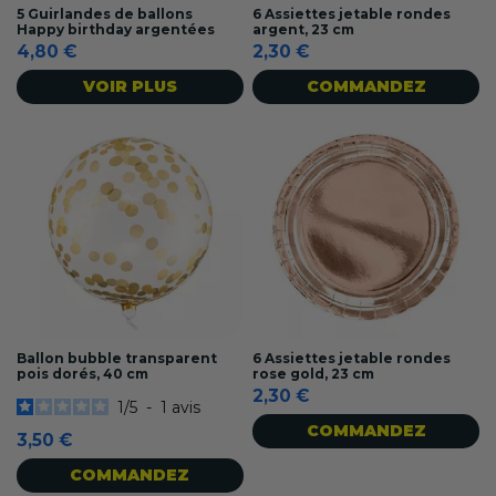
5 Guirlandes de ballons
6 Assiettes jetable rondes
Happy birthday argentées
argent, 23 cm
4,80 €
2,30 €
VOIR PLUS
COMMANDEZ
Ballon bubble transparent
6 Assiettes jetable rondes
pois dorés, 40 cm
rose gold, 23 cm
2,30 €
1
/
5
-
1
avis
COMMANDEZ
3,50 €
COMMANDEZ