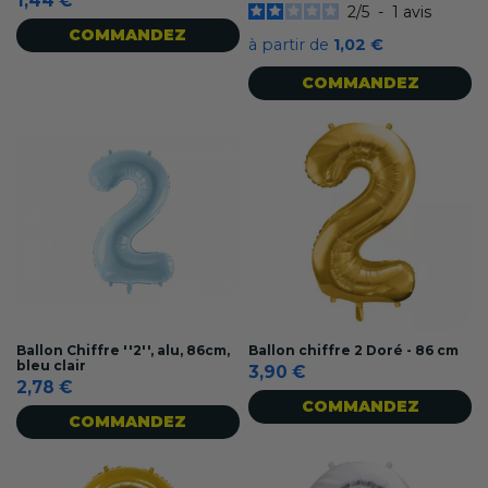
1,44 €
2
/
5
-
1
avis
COMMANDEZ
à partir de
1,02 €
COMMANDEZ
Ballon Chiffre ''2'', alu, 86cm,
Ballon chiffre 2 Doré - 86 cm
bleu clair
3,90 €
2,78 €
COMMANDEZ
COMMANDEZ