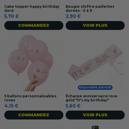
Cake topper happy birthday
Bougie chiffre paillettes
doré
dorées - 0 à 9
5,70 €
2,90 €
COMMANDEZ
VOIR PLUS
Disponible bientôt
5 ballons personnalisables
Écharpe anniversaire rose
roses
gold "It's my birthday"
4,15 €
5,60 €
COMMANDEZ
VOIR PLUS