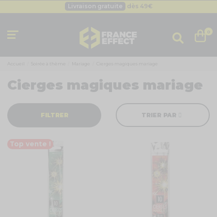
Livraison gratuite
dès 49
€
Besoin d'un devis pro ?
Cliquez ici
Livraison gratuite
dès 49
€
0
Accueil
Soirée à thème
Mariage
Cierges magiques mariage
Cierges magiques mariage
FILTRER
TRIER PAR
Top vente !