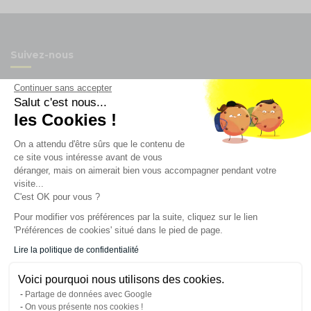
Suivez-nous
Continuer sans accepter
Salut c'est nous...
les Cookies !
Newsletter
On a attendu d'être sûrs que le contenu de
ce site vous intéresse avant de vous
Enregistrez vous à la newsletter
déranger, mais on aimerait bien vous accompagner pendant votre
visite...
Restez à l'actualité sur nos produits et les offres du
moment
C'est OK pour vous ?
Pour modifier vos préférences par la suite, cliquez sur le lien
'Préférences de cookies' situé dans le pied de page.
NOS SERVICES
Lire la politique de confidentialité
Voici pourquoi nous utilisons des cookies.
INFORMATIONS
Partage de données avec Google
On vous présente nos cookies !