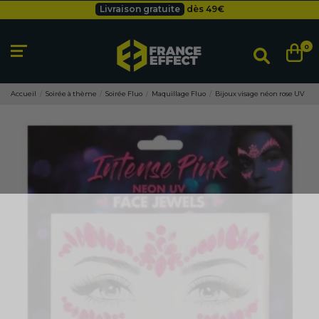
Livraison gratuite
dès 49
€
Besoin d'un devis pro ?
Cliquez ici
Livraison gratuite
dès 49
€
0
Accueil
Soirée à thème
Soirée Fluo
Maquillage Fluo
Bijoux visage néon rose UV