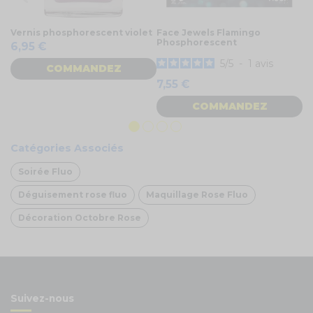
Vernis phosphorescent violet
Face Jewels Flamingo
Ro
Phosphorescent
6,95 €
1
5
/
5
-
1
avis
COMMANDEZ
7,55 €
COMMANDEZ
Catégories Associés
Soirée Fluo
Déguisement rose fluo
Maquillage Rose Fluo
Décoration Octobre Rose
Suivez-nous