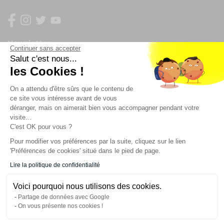
Newsletter
Continuer sans accepter
Salut c'est nous...
les Cookies !
Enregistrez vous à la newsletter
Restez à l'actualité sur nos produits et les offres du
On a attendu d'être sûrs que le contenu de
moment
ce site vous intéresse avant de vous
déranger, mais on aimerait bien vous accompagner pendant votre
visite...
C'est OK pour vous ?
NOS SERVICES
Pour modifier vos préférences par la suite, cliquez sur le lien
'Préférences de cookies' situé dans le pied de page.
INFORMATIONS
Lire la politique de confidentialité
Voici pourquoi nous utilisons des cookies.
CONTACT
Partage de données avec Google
On vous présente nos cookies !