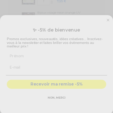
7,55 €
Bijoux visage néon orange UV
7,55 €
✨ -5% de bienvenue
Bijoux visage néon vert UV
Promos exclusives, nouveautés, idées créatives... Inscrivez-
7,55 €
vous à la newsletter et faites briller vos évènements au
meilleur prix !
Prénom
Des bijoux fantaisie visage néon rose UV pour une
sublime soirée fluorescente !
Recevoir ma remise -5%
Créez votre style avec
nos
bijoux strass autocollants
tendances et
innovants !
Ces bijoux de peau néon
ont une couleur flashy à la lumière
du jour, mais à la lumière noire, ils révèlent une couleur fluorescente.
NON, MERCI
Ce produit ne convient pas aux enfants. Non testé sur les animaux, le
produit est 100% vegan.
Devenez une femme aux
bijoux colorés
, digne des plus belles