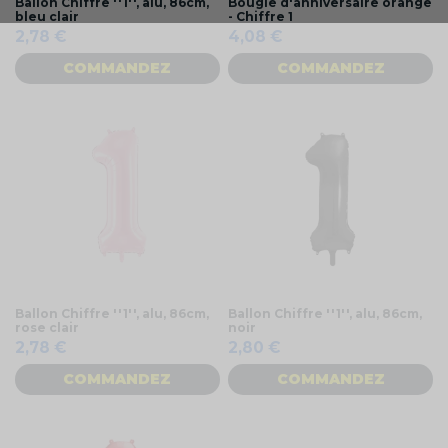
Ballon Chiffre ''1'', alu, 86cm,
Bougie d'anniversaire orange
bleu clair
- Chiffre 1
2,78 €
4,08 €
COMMANDEZ
COMMANDEZ
Ballon Chiffre ''1'', alu, 86cm,
Ballon Chiffre ''1'', alu, 86cm,
rose clair
noir
2,78 €
2,80 €
COMMANDEZ
COMMANDEZ