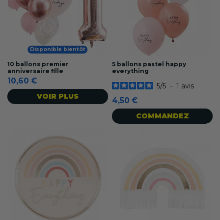
Disponible bientôt
10 ballons premier
5 ballons pastel happy
anniversaire fille
everything
10,60 €
5
/
5
-
1
avis
VOIR PLUS
4,50 €
COMMANDEZ