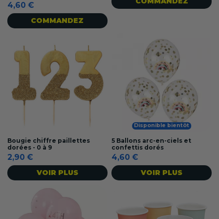
COMMANDEZ
4,60 €
COMMANDEZ
Disponible bientôt
Bougie chiffre paillettes
5 Ballons arc-en-ciels et
dorées - 0 à 9
confettis dorés
2,90 €
4,60 €
VOIR PLUS
VOIR PLUS