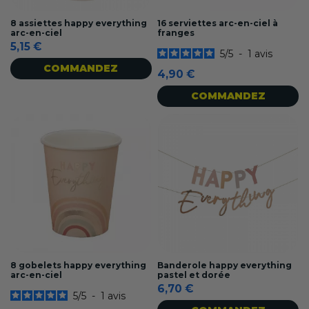
8 assiettes happy everything
16 serviettes arc-en-ciel à
arc-en-ciel
franges
5,15 €
5
/
5
-
1
avis
COMMANDEZ
4,90 €
COMMANDEZ
8 gobelets happy everything
Banderole happy everything
arc-en-ciel
pastel et dorée
6,70 €
5
/
5
-
1
avis