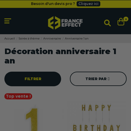
Besoin d'un devis pro ?
Cliquez ici
Livraison gratuite
dès 49
€
Besoin d'un devis pro ?
Cliquez ici
0
Livraison gratuite
dès 49
€
Accueil
Soirée à thème
Anniversaire
Anniversaire 1 an
Décoration anniversaire 1
an
FILTRER
TRIER PAR
Top vente !