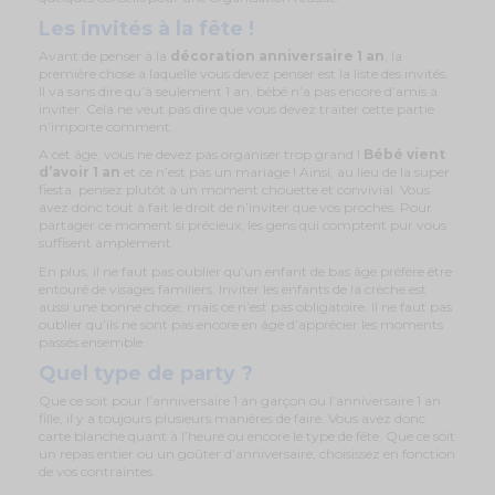
Les invités à la fête !
Avant de penser à la
décoration anniversaire 1 an
, la
première chose à laquelle vous devez penser est la liste des invités.
Il va sans dire qu’à seulement 1 an, bébé n’a pas encore d’amis à
inviter. Cela ne veut pas dire que vous devez traiter cette partie
n’importe comment.
A cet âge, vous ne devez pas organiser trop grand !
Bébé vient
d’avoir 1 an
et ce n’est pas un mariage ! Ainsi, au lieu de la super
fiesta, pensez plutôt à un moment chouette et convivial. Vous
avez donc tout à fait le droit de n’inviter que vos proches. Pour
partager ce moment si précieux, les gens qui comptent pur vous
suffisent amplement.
En plus, il ne faut pas oublier qu’un enfant de bas âge préfère être
entouré de visages familiers. Inviter les enfants de la crèche est
aussi une bonne chose, mais ce n’est pas obligatoire. Il ne faut pas
oublier qu’ils ne sont pas encore en âge d’apprécier les moments
passés ensemble.
Quel type de party ?
Que ce soit pour l’anniversaire 1 an garçon ou l’anniversaire 1 an
fille, il y a toujours plusieurs manières de faire. Vous avez donc
carte blanche quant à l’heure ou encore le type de fête. Que ce soit
un repas entier ou un goûter d’anniversaire, choisissez en fonction
de vos contraintes.