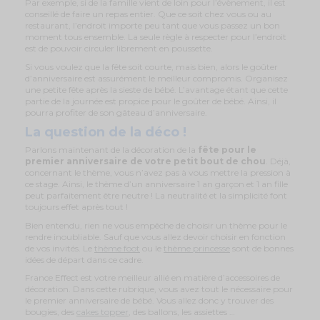
Par exemple, si de la famille vient de loin pour l’évènement, il est
conseillé de faire un repas entier. Que ce soit chez vous ou au
restaurant, l’endroit importe peu tant que vous passez un bon
moment tous ensemble. La seule règle à respecter pour l’endroit
est de pouvoir circuler librement en poussette.
Si vous voulez que la fête soit courte, mais bien, alors le goûter
d’anniversaire est assurément le meilleur compromis. Organisez
une petite fête après la sieste de bébé. L’avantage étant que cette
partie de la journée est propice pour le goûter de bébé. Ainsi, il
pourra profiter de son gâteau d’anniversaire.
La question de la déco !
Parlons maintenant de la décoration de la
fête pour le
premier anniversaire de votre petit bout de chou
. Déjà,
concernant le thème, vous n’avez pas à vous mettre la pression à
ce stage. Ainsi, le thème d’un anniversaire 1 an garçon et 1 an fille
peut parfaitement être neutre ! La neutralité et la simplicité font
toujours effet après tout !
Bien entendu, rien ne vous empêche de choisir un thème pour le
rendre inoubliable. Sauf que vous allez devoir choisir en fonction
de vos invités. Le
thème foot
ou le
thème princesse
sont de bonnes
idées de départ dans ce cadre.
France Effect est votre meilleur allié en matière d’accessoires de
décoration. Dans cette rubrique, vous avez tout le nécessaire pour
le premier anniversaire de bébé. Vous allez donc y trouver des
bougies, des
cakes topper
, des ballons, les assiettes …