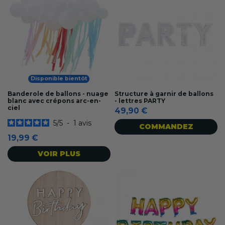
Disponible bientôt
Banderole de ballons - nuage
Structure à garnir de ballons
blanc avec crépons arc-en-
- lettres PARTY
ciel
49,90 €
5
/
5
-
1
avis
COMMANDEZ
19,99 €
VOIR PLUS