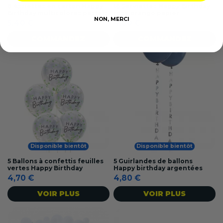
8 Assiettes en carton Happy
16 Serviettes Happy Birthday
Birthday multicolores pastels
rose orangé papier
NON, MERCI
5,40 €
4,80 €
COMMANDEZ
COMMANDEZ
Disponible bientôt
Disponible bientôt
5 Ballons à confettis feuilles
5 Guirlandes de ballons
vertes Happy Birthday
Happy birthday argentées
4,70 €
4,80 €
VOIR PLUS
VOIR PLUS