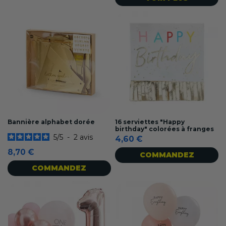
Bannière alphabet dorée
16 serviettes "Happy
birthday" colorées à franges
5
/
5
-
2
avis
4,60 €
8,70 €
COMMANDEZ
COMMANDEZ