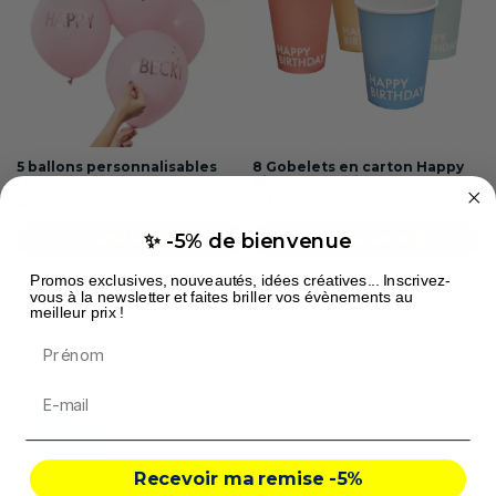
5 ballons personnalisables
8 Gobelets en carton Happy
roses
Birthday multicolores pastels
4,15 €
5,10 €
COMMANDEZ
COMMANDEZ
✨ -5% de bienvenue
Promos exclusives, nouveautés, idées créatives... Inscrivez-
vous à la newsletter et faites briller vos évènements au
meilleur prix !
Prénom
Recevoir ma remise -5%