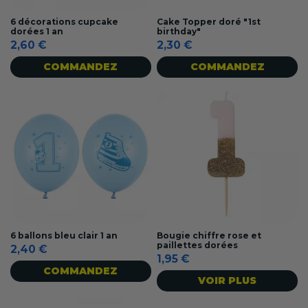
6 décorations cupcake
Cake Topper doré "1st
dorées 1 an
birthday"
2,60 €
2,30 €
COMMANDEZ
COMMANDEZ
6 ballons bleu clair 1 an
Bougie chiffre rose et
paillettes dorées
2,40 €
1,95 €
COMMANDEZ
VOIR PLUS