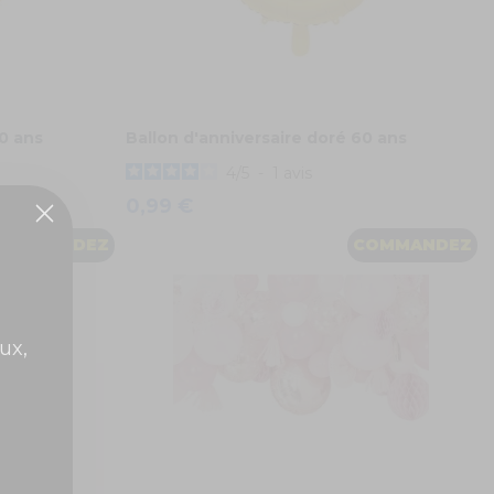
70 ans
Ballon d'anniversaire doré 60 ans
4
/
5
-
1
avis
0,99 €
COMMANDEZ
COMMANDEZ
ux,