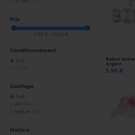
30 cm
(22)
Prix
0,00 € - 45,00 €
Conditionnement
Ballon lettr
Tous
Argent
1
(129)
5,90 €
Gonflage
Tous
Air
(134)
Hélium
(129)
Matière