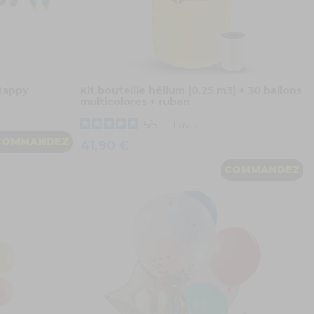
 Happy
Kit bouteille hélium (0,25 m3) + 30 ballons
multicolores + ruban
5
/
5
-
1
avis
COMMANDEZ
41,90 €
COMMANDEZ