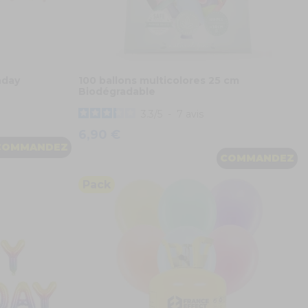
hday
100 ballons multicolores 25 cm
Biodégradable
3.3
/
5
-
7
avis
6,90 €
COMMANDEZ
COMMANDEZ
Pack