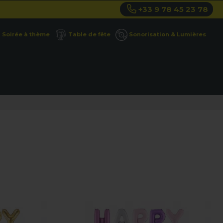
+33 9 78 45 23 78
Soirée à thème
Table de fête
Sonorisation & Lumières