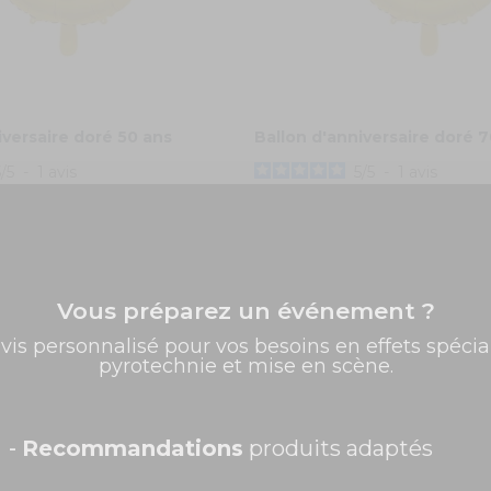
iversaire doré 50 ans
Ballon d'anniversaire doré 
5
/
5
-
1
avis
5
/
5
-
1
avis
0,95 €
COMMANDEZ
Vous préparez un événement ?
✨ -5% de bienvenue
vis personnalisé pour vos besoins en effets spécia
pyrotechnie et mise en scène.
Promos exclusives, nouveautés, idées créatives... Inscrivez-
vous à la newsletter et faites briller vos évènements au
meilleur prix !
Prénom
-
Recommandations
produits adaptés