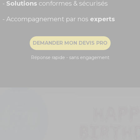
-
Solutions
conformes & sécurisés
- Accompagnement par nos
experts
Recevoir ma remise -5%
iversaire doré 80 ans
Ballon d'anniversaire doré 
DEMANDER MON DEVIS PRO
0,95 €
NON, MERCI
5
/
5
-
1
avis
Réponse rapide - sans engagement
COMMANDEZ