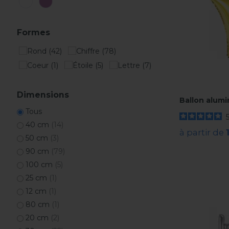
Formes
Dimensions
Ballon alumi
Tous
40 cm
(14)
à partir de
50 cm
(3)
90 cm
(79)
100 cm
(5)
25 cm
(1)
12 cm
(1)
80 cm
(1)
20 cm
(2)