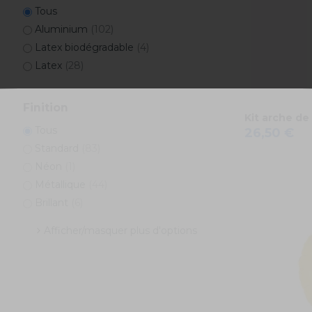
Tous
Aluminium
(102)
Latex biodégradable
(4)
Latex
(28)
Finition
Kit arche de
Tous
26,50 €
Standard
(83)
Néon
(1)
Métallique
(44)
Brillant
(6)
Afficher/masquer plus d'options