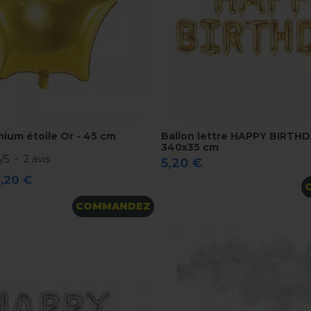
nium étoile Or - 45 cm
Ballon lettre HAPPY BIRTH
340x35 cm
5
/
5
-
2
avis
5,20 €
1,20 €
COMMANDEZ