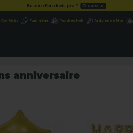
Besoin d'un devis pro ?
Cliquez ici
Livraison gratuite
dès 49
€
Confettis
Fumigène
Poudres Holi
Articles de fête
Besoin d'un devis pro ?
Cliquez ici
Livraison gratuite
dès 49
€
ns anniversaire