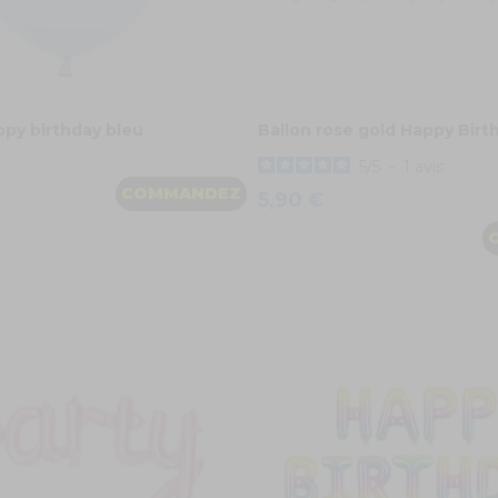
ppy birthday bleu
Ballon rose gold Happy Birt
5
/
5
-
1
avis
COMMANDEZ
5,90 €