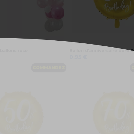
 ballons rose
Ballon d'anniversaire doré 3
0,95 €
COMMANDEZ