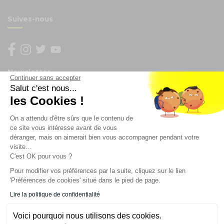
Suivez-nous
Newsletter
Continuer sans accepter
Salut c'est nous...
Enregistrez vous à la newsletter
les Cookies !
Restez à l'actualité sur nos produits et les offres du
On a attendu d'être sûrs que le contenu de
moment
ce site vous intéresse avant de vous
déranger, mais on aimerait bien vous accompagner pendant votre
visite...
C'est OK pour vous ?
NOS SERVICES
Pour modifier vos préférences par la suite, cliquez sur le lien
'Préférences de cookies' situé dans le pied de page.
INFORMATIONS
Lire la politique de confidentialité
Voici pourquoi nous utilisons des cookies.
CONTACT