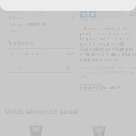
5
étoiles
1
4
étoiles
0
2
/
3
étoiles
0
Avis vérifié
2
étoiles
1
Difficile à utiliser car le 
1
étoile
0
produit ne reste pas sur 
l'applicateur et ça ne tient 
Trier les avis
pas si bien sur les cils. 
Cependant ce n'était pas 
cher alors difficile d'être tr
exigeant à ce prix là.
Avis du
25/02/2021
, suite à un
expérience du
08/02/2021
par
A.A.
Utile
(0)
Signaler
Vous aimerez aussi