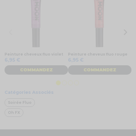
Peinture cheveux fluo violet
Peinture cheveux fluo rouge
Fa
6,95 €
6,95 €
2
COMMANDEZ
COMMANDEZ
Catégories Associés
Soirée Fluo
Oh FX