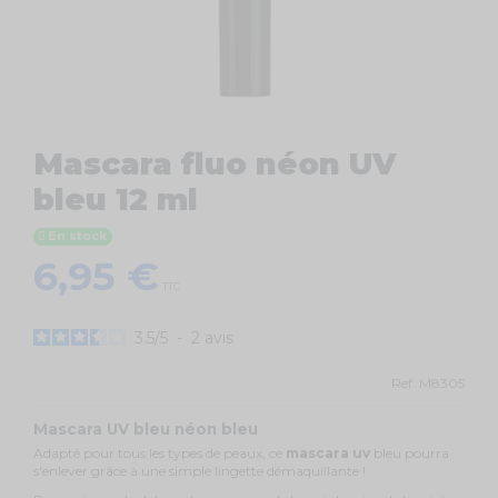
Mascara fluo néon UV
bleu 12 ml
En stock
6,95 €
TTC
3.5
/
5
-
2
avis
Ref.
M8305
Mascara UV bleu néon bleu
Adapté pour tous les types de peaux, ce
mascara uv
bleu pourra
s'enlever grâce à une simple lingette démaquillante !