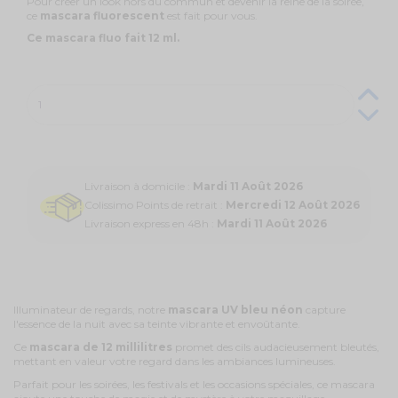
Pour créer un look hors du commun et devenir la reine de la soirée,
ce
mascara fluorescent
est fait pour vous.
Ce mascara fluo fait 12 ml.
Livraison à domicile :
Mardi 11 Août 2026
Colissimo Points de retrait :
Mercredi 12 Août 2026
Livraison express en 48h :
Mardi 11 Août 2026
Illuminateur de regards, notre
mascara UV bleu néon
capture
l'essence de la nuit avec sa teinte vibrante et envoûtante.
Ce
mascara de 12 millilitres
promet des cils audacieusement bleutés,
mettant en valeur votre regard dans les ambiances lumineuses.
Parfait pour les soirées, les festivals et les occasions spéciales, ce mascara