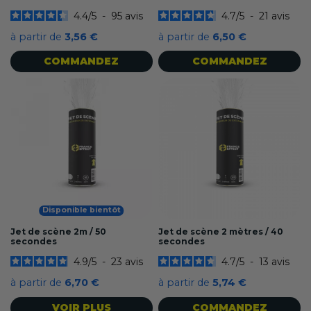
4.4
/
5
-
95
avis
4.7
/
5
-
21
avis
à partir de
3,56 €
à partir de
6,50 €
COMMANDEZ
COMMANDEZ
Disponible bientôt
Jet de scène 2m / 50
Jet de scène 2 mètres / 40
secondes
secondes
4.9
/
5
-
23
avis
4.7
/
5
-
13
avis
à partir de
6,70 €
à partir de
5,74 €
VOIR PLUS
COMMANDEZ