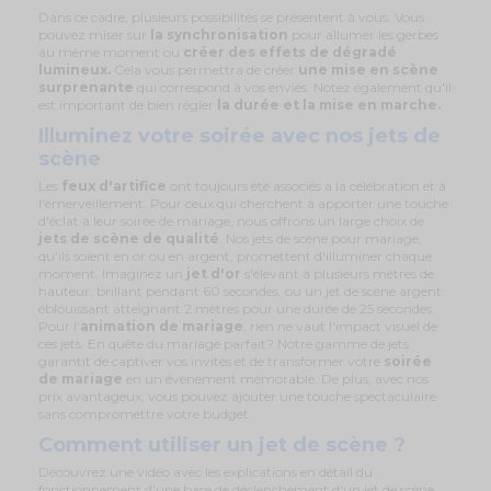
Dans ce cadre, plusieurs possibilités se présentent à vous. Vous
pouvez miser sur
la
synchronisation
pour allumer les gerbes
au même moment ou
créer des effets de dégradé
lumineux.
Cela vous permettra de créer
une mise en scène
surprenante
qui correspond à vos envies. Notez également qu'il
est important de bien régler
la durée et la mise en marche.
Illuminez votre soirée avec nos jets de
scène
Les
feux d'artifice
ont toujours été associés à la célébration et à
l'émerveillement. Pour ceux qui cherchent à apporter une touche
d'éclat à leur soirée de mariage, nous offrons un large choix de
jets de scène de qualité
. Nos jets de scène pour mariage,
qu'ils soient en or ou en argent, promettent d'illuminer chaque
moment. Imaginez un
jet d'or
s'élevant à plusieurs mètres de
hauteur, brillant pendant 60 secondes, ou un jet de scène argent
éblouissant atteignant 2 mètres pour une durée de 25 secondes.
Pour l'
animation de mariage
, rien ne vaut l'impact visuel de
ces jets. En quête du mariage parfait? Notre gamme de jets
garantit de captiver vos invités et de transformer votre
soirée
de mariage
en un événement mémorable. De plus, avec nos
prix avantageux, vous pouvez ajouter une touche spectaculaire
sans compromettre votre budget.
Comment utiliser un jet de scène ?
Découvrez une vidéo avec les explications en détail du
fonctionnement d'une base de déclenchement d'un jet de scène.