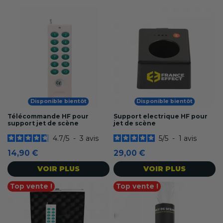
Disponible bientôt
Disponible bientôt
Télécommande HF pour
Support electrique HF pour
support jet de scène
jet de scène
4.7
/
5
-
3
avis
5
/
5
-
1
avis
14,90 €
29,00 €
VOIR PLUS
VOIR PLUS
Top vente !
Top vente !