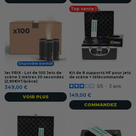
Top vente !
Disponible bientôt
1er PRIX - Lot de 100 Jets de
Kit de 8 supports HF pour jets
scène 2 mètres 20 secondes
de scène + télécommande
(2,90€HT/pièce)
3
/
5
-
3
avis
349,00 €
149,00 €
VOIR PLUS
COMMANDEZ