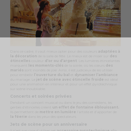
Dans ce cadre, il vaut mieux opter pour des couleurs
adaptées à
la décoration
de la salle de fête. Le mieux est de miser sur
des
étincelles
couleur
d’or ou d’argent
. Les lumières étincelantes
marquent
les moments-clés
de la soirée, où les cœurs
des
mariés
sont inondés de joie. Ainsi, il est judicieux de les utiliser
pour embellir
l’ouverture du bal
et
dynamiser l’ambiance
du mariage. Le
jet de scène avec étincelle froide
est idéal
pour une animation en intérieur et pour un effet pyrotechnique
sur scène inoubliable.
Concerts et soirées privées
Pendant un concert musical ou dans le jeu des comédiens, les
gerbes d’étincelles créent
un effet de fontaine éblouissant.
Ils permettent de
mettre en lumière
l’artiste et d’apporter de
la féerie
dans les yeux des spectateurs.
Jets de scène pour un anniversaire
Il n’est pas rare d’utiliser cet
accessoire pyrotechnique
afin