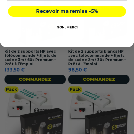
Recevoir ma remise -5%
NON, MERCI
Kit de 2 supports HF avec
Kit de 2 supports blancs HF
télécommande + 5 jets de
avec télécommande + 5 jets
scène 3m / 60s Premium –
de scène 2m / 30s Premium –
Prêt à l’Emploi
Prêt à l’Emploi
133,50 €
98,50 €
COMMANDEZ
COMMANDEZ
Pack
Pack