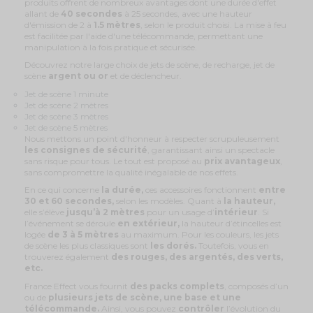
produits offrent de nombreux avantages dont une durée d'effet
allant de
40 secondes
à 25 secondes, avec une hauteur
d'émission de 2 à
1.5 mètres
, selon le produit choisi. La mise à feu
est facilitée par l'aide d'une télécommande, permettant une
manipulation à la fois pratique et sécurisée.
Découvrez notre large choix de jets de scène, de recharge, jet de
scène
argent ou or
et de déclencheur.
Jet de scène 1 minute
Jet de scène 2 mètres
Jet de scène 3 mètres
Jet de scène 5 mètres
Nous mettons un point d'honneur à respecter scrupuleusement
les consignes de sécurité
, garantissant ainsi un spectacle
sans risque pour tous. Le tout est proposé au
prix avantageux
,
sans compromettre la qualité inégalable de nos effets.
En ce qui concerne
la durée,
ces accessoires fonctionnent
entre
30 et 60 secondes,
selon les modèles. Quant à
la hauteur,
elle s’élève
jusqu’à 2 mètres
pour un usage d’
intérieur
. Si
l’événement se déroule
en extérieur,
la hauteur d’étincelles est
logée
de 3 à 5 mètres
au maximum.
Pour les couleurs, les jets
de scène les plus classiques sont
les dorés.
Toutefois, vous en
trouverez également
des rouges, des argentés, des verts,
etc.
France Effect vous fournit
des packs complets
, composés d’un
ou de
plusieurs jets de scène,
une base et une
télécommande.
Ainsi, vous pouvez
contrôler
l’évolution du