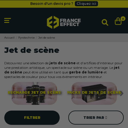
Besoin d'un devis pro ?
Cliquez ici
Livraison gratuite
dès 49
€
Besoin d'un devis pro ?
Cliquez ici
0
Livraison gratuite
dès 49
€
Accueil
Pyrotechnie
Jet de scène
Jet de scène
Découvrez une sélection de
jets de scène
et d'artifices d'intérieur pour
une prestation artistique, un spectacle sur scène ou un mariage. Le
jet
de scène
peut être utilisé en tant que
gerbe de lumière
et
spectacles de couleur pour tous vos événements en intérieur.
RECHARGE JET DE SCÈNE
PACKS DE JETS DE SCÈNE
FILTRER
TRIER PAR