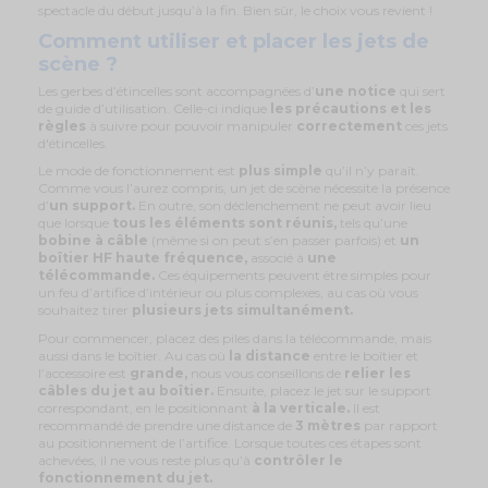
spectacle du début jusqu’à la fin. Bien sûr, le choix vous revient !
Comment utiliser et placer les jets de
scène ?
Les gerbes d’étincelles sont accompagnées d’
une notice
qui sert
de guide d’utilisation. Celle-ci indique
les précautions et les
règles
à suivre pour pouvoir manipuler
correctement
ces jets
d'étincelles.
Le mode de fonctionnement est
plus simple
qu’il n’y paraît.
Comme vous l’aurez compris, un jet de scène nécessite la présence
d’
un support.
En outre, son déclenchement ne peut avoir lieu
que lorsque
tous les éléments sont réunis,
tels qu’une
bobine à câble
(même si on peut s’en passer parfois) et
un
boîtier HF
haute fréquence,
associé à
une
télécommande.
Ces équipements peuvent être
simples pour
un feu d’artifice d’intérieur ou plus complexes, au cas où vous
souhaitez tirer
plusieurs jets
simultanément.
Pour commencer, placez des piles dans la télécommande, mais
aussi dans le boîtier. Au cas où
la distance
entre le boîtier et
l’accessoire est
grande,
nous vous conseillons de
relier les
câbles du jet
au boîtier.
Ensuite, placez le jet sur le support
correspondant, en le positionnant
à la verticale.
Il est
recommandé de prendre une distance de
3 mètres
par rapport
au positionnement de l’artifice. Lorsque toutes ces étapes sont
achevées, il ne vous reste plus qu’à
contrôler le
fonctionnement du jet.