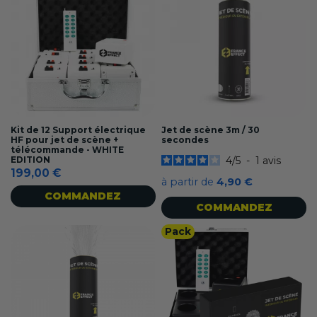
Kit de 12 Support électrique
Jet de scène 3m / 30
HF pour jet de scène +
secondes
télécommande - WHITE
EDITION
4
/
5
-
1
avis
199,00 €
à partir de
4,90 €
COMMANDEZ
COMMANDEZ
Pack