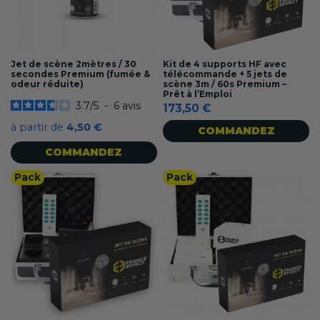
Jet de scène 2mètres / 30
Kit de 4 supports HF avec
secondes Premium (fumée &
télécommande + 5 jets de
odeur réduite)
scène 3m / 60s Premium –
Prêt à l’Emploi
3.7
/
5
-
6
avis
173,50 €
à partir de
4,50 €
COMMANDEZ
COMMANDEZ
Pack
Pack