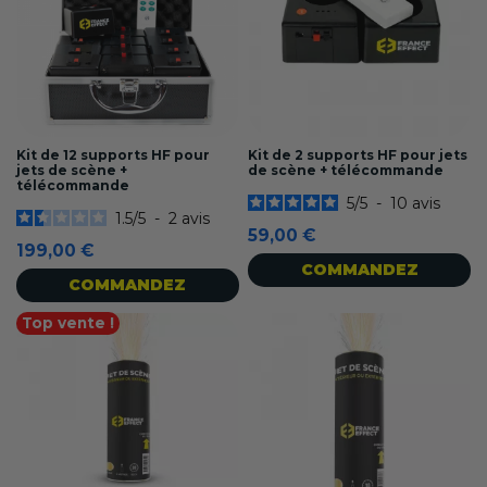
Kit de 12 supports HF pour
Kit de 2 supports HF pour jets
jets de scène +
de scène + télécommande
télécommande
5
/
5
-
10
avis
1.5
/
5
-
2
avis
59,00 €
199,00 €
COMMANDEZ
COMMANDEZ
Top vente !