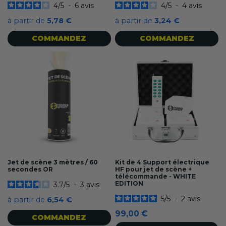
4
/
5
-
6
avis
4
/
5
-
4
avis
à partir de
5,78 €
à partir de
3,24 €
COMMANDEZ
COMMANDEZ
Jet de scène 3 mètres / 60
Kit de 4 Support électrique
secondes OR
HF pour jet de scène +
télécommande - WHITE
EDITION
3.7
/
5
-
3
avis
5
/
5
-
2
avis
à partir de
6,54 €
99,00 €
COMMANDEZ