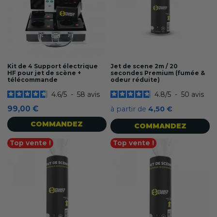
Kit de 4 Support électrique
Jet de scene 2m / 20
HF pour jet de scène +
secondes Premium (fumée &
télécommande
odeur réduite)
4.6
/
5
-
58
avis
4.8
/
5
-
50
avis
99,00 €
à partir de
4,50 €
COMMANDEZ
COMMANDEZ
Top vente !
Top vente !