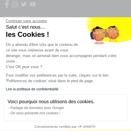
Newsletter
Continuer sans accepter
Salut c'est nous...
Enregistrez vous à la newsletter
les Cookies !
Restez à l'actualité sur nos produits et les offres du
On a attendu d'être sûrs que le contenu de
moment
ce site vous intéresse avant de vous
déranger, mais on aimerait bien vous accompagner pendant votre
visite...
NOS SERVICES
C'est OK pour vous ?
Pour modifier vos préférences par la suite, cliquez sur le lien
'Préférences de cookies' situé dans le pied de page.
INFORMATIONS
Lire la politique de confidentialité
Voici pourquoi nous utilisons des cookies.
CONTACT
Partage de données avec Google
On vous présente nos cookies !
Consentements certifiés par