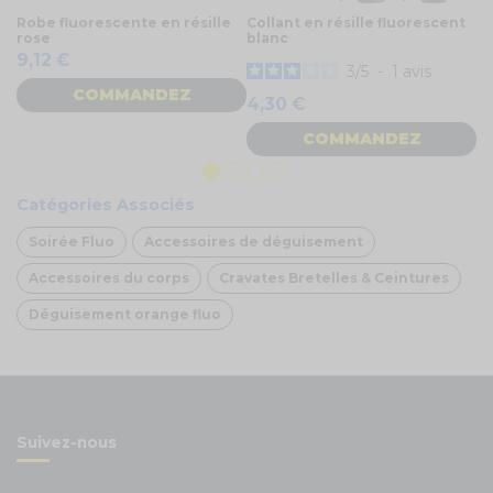
Robe fluorescente en résille
Collant en résille fluorescent
Mi
rose
blanc
1
9,12 €
3
/
5
-
1
avis
COMMANDEZ
4,30 €
COMMANDEZ
Catégories Associés
Soirée Fluo
Accessoires de déguisement
Accessoires du corps
Cravates Bretelles & Ceintures
Déguisement orange fluo
Suivez-nous