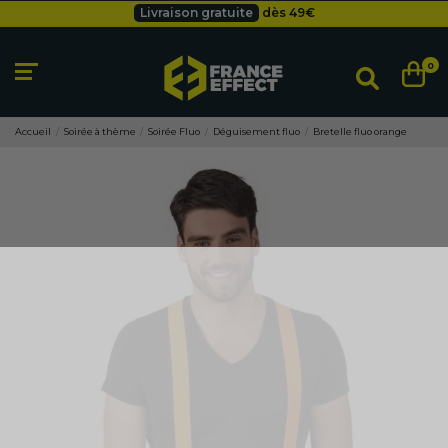
Livraison gratuite
dès 49
€
Besoin d'un devis pro ?
Cliquez ici
Livraison gratuite
dès 49
€
0
Accueil
Soirée à thème
Soirée Fluo
Déguisement fluo
Bretelle fluo orange