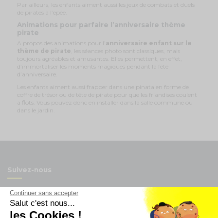
Par ailleurs, les enfants aiment aussi les jeux de combats et duels
de pirates à l’épée.
Animations pour parfaire l’anniversaire thème
pirate
A propos des animations pour l’
anniversaire enfant sur le
thème de pirate
, les séances photo sont classiques, mais
toujours agréables et amusantes. Elles permettent, en effet,
d’immortaliser les moments magiques pendant la fête
d’anniversaire.
Les enfants aiment aussi frapper dans une pinata en forme de
coffre de trésor ou de tête de pirate pour que les friandises coulent
à flots. Vous pouvez donc en installer dans la salle commune ou
dans le jardin.
Suivez-nous
Continuer sans accepter
Salut c'est nous...
les Cookies !