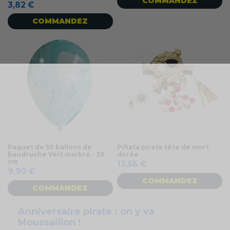
COMMANDEZ
3,82 €
COMMANDEZ
Paquet de 50 ballons de
Piñata pirate tête de mort
baudruche Vert marbré - 30
dorée
cm
13,56 €
9,90 €
COMMANDEZ
COMMANDEZ
Anniversaire pirate : on y va
Moussaillon !