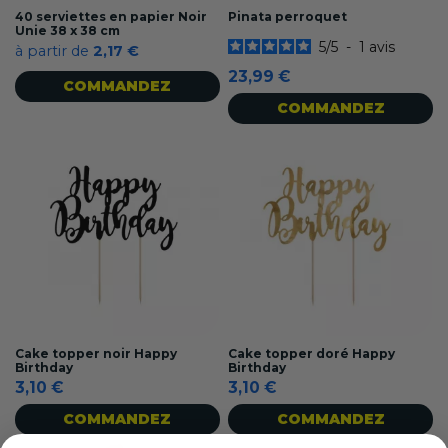
40 serviettes en papier Noir
Pinata perroquet
Unie 38 x 38 cm
5
/
5
-
1
avis
à partir de
2,17 €
23,99 €
COMMANDEZ
COMMANDEZ
Cake topper noir Happy
Cake topper doré Happy
Birthday
Birthday
3,10 €
3,10 €
COMMANDEZ
COMMANDEZ