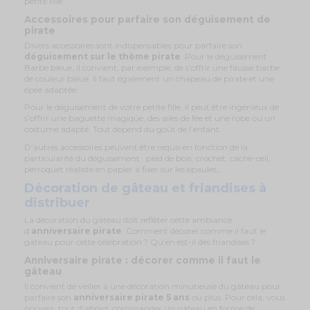
petite fille.
Accessoires pour parfaire son déguisement de
pirate
Divers accessoires sont indispensables pour parfaire son
déguisement sur le thème pirate
. Pour le déguisement
Barbe bleue, il convient, par exemple, de s’offrir une fausse barbe
de couleur bleue. Il faut également un chapeau de pirate et une
épée adaptée.
Pour le déguisement de votre petite fille, il peut être ingénieux de
s’offrir une baguette magique, des ailes de fée et une robe ou un
costume adapté. Tout dépend du goût de l’enfant.
D’autres accessoires peuvent être requis en fonction de la
particularité du déguisement : pied de bois, crochet, cache-œil,
perroquet réaliste en papier à fixer sur les épaules…
Décoration de gâteau et friandises à
distribuer
La décoration du gâteau doit refléter cette ambiance
d’
anniversaire pirate
. Comment décorer comme il faut le
gâteau pour cette célébration ? Qu’en est-il des friandises ?
Anniversaire pirate : décorer comme il faut le
gâteau
Il convient de veiller à une décoration minutieuse du gâteau pour
parfaire son
anniversaire pirate 5 ans
ou plus. Pour cela, vous
pouvez, tout d’abord, commander un gâteau en forme de