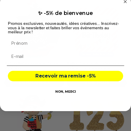
✨ -5% de bienvenue
Promos exclusives, nouveautés, idées créatives... Inscrivez-
vous à la newsletter et faites briller vos évènements au
meilleur prix !
Prénom
Disponible bientôt
Ballon Bateau pirate Happy
Ballon happy birthday rouge
birthday
et blanc thème pirate
7,90 €
3,00 €
Recevoir ma remise -5%
COMMANDEZ
VOIR PLUS
NON, MERCI