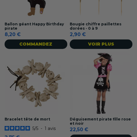
Ballon géant Happy Birthday
Bougie chiffre paillettes
pirate
dorées - 0 à 9
8,20 €
2,90 €
COMMANDEZ
VOIR PLUS
Bracelet tête de mort
Déguisement pirate fille rose
et noir
5
/
5
-
1
avis
22,50 €