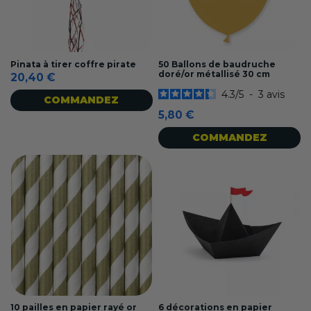
Pinata à tirer coffre pirate
50 Ballons de baudruche
doré/or métallisé 30 cm
20,40 €
4.3
/
5
-
3
avis
COMMANDEZ
5,80 €
COMMANDEZ
10 pailles en papier rayé or
6 décorations en papier