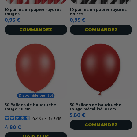
10 pailles en papier rayures
10 pailles en papier rayures
rouges
noires
0,95 €
0,95 €
COMMANDEZ
COMMANDEZ
Disponible bientôt
50 Ballons de baudruche
50 Ballons de baudruche
rouge 30 cm
rouge métallisé 30 cm
5,80 €
4.4
/
5
-
8
avis
COMMANDEZ
4,80 €
VOIR PLUS