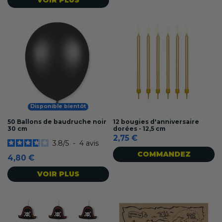
Disponible bientôt
50 Ballons de baudruche noir
12 bougies d'anniversaire
30 cm
dorées - 12,5 cm
2,75 €
3.8
/
5
-
4
avis
COMMANDEZ
4,80 €
VOIR PLUS