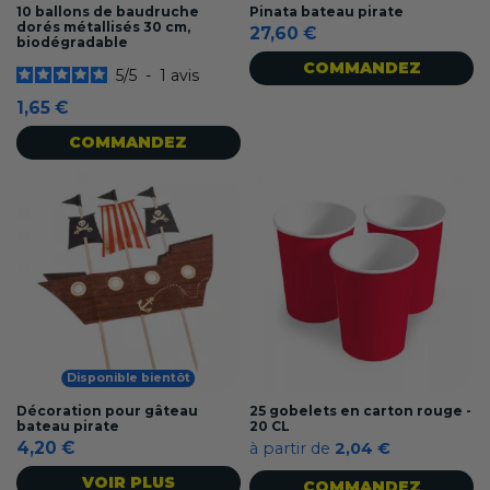
10 ballons de baudruche
Pinata bateau pirate
dorés métallisés 30 cm,
27,60 €
biodégradable
COMMANDEZ
5
/
5
-
1
avis
1,65 €
COMMANDEZ
Disponible bientôt
Décoration pour gâteau
25 gobelets en carton rouge -
bateau pirate
20 CL
4,20 €
à partir de
2,04 €
VOIR PLUS
COMMANDEZ