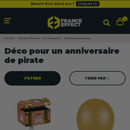
Besoin d'un devis pro ?
Cliquez ici
Livraison gratuite
dès 49
€
Besoin d'un devis pro ?
Cliquez ici
0
Livraison gratuite
dès 49
€
Accueil
Soirée à thème
Anniversaire
Anniversaire pirate
Déco pour un anniversaire
de pirate
FILTRER
TRIER PAR