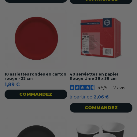
10 assiettes rondes en carton
40 serviettes en papier
rouge - 22 cm
Rouge Unie 38 x 38 cm
1,89 €
4.5
/
5
-
2
avis
COMMANDEZ
à partir de
2,06 €
COMMANDEZ