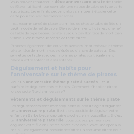
Vous pouvez rehausser la
déco anniversaire pirate
des tables
de fête en utilisant, par exemple, une nappe de table de type carte
aux trésors. Les enfants peuvent alors s’amuser à étudier cette
carte pour trouver des trésors cachés.
Il est recommandé de placer au milieu de chaque table de fête un
petit modèle de nef de table. Bien évidemment, l’idéal est une nef
de table de type bateau pirate, avec un pavillon tête de mort bien
visible. C’est le fameux centre de table pirate.
Proposez également des couverts avec des imprimés sur le thème
pirate : tête de mort, image d’épée ou d’ancre de bateau… Des
serviettes de table avec des imprimés pirates vont également
plaire à votre enfant et à ses enfants.
Déguisement et habits pour
l’anniversaire sur le thème de pirates
Pour un
anniversaire thème pirate à succès
, il faut
parfaire les déguisements et habits. Comment s’habiller pirate
lors de cette
fête d’anniversaire
?
Vêtements et déguisements sur le thème pirate
Les déguisements sont immanquables quand il s’agit d’organiser
un
anniversaire pirate
. Il est alors possible de déguiser votre
enfant en Barbe bleue, capitaine crochet, en moussaillon… Si c’est
un
anniversaire pirate fille
, vous pouvez, par exemple,
déguiser votre fille en une fée pirate avec des ailes et une épée à la
main. Il est également possible de s’offrir un costume pirate pour