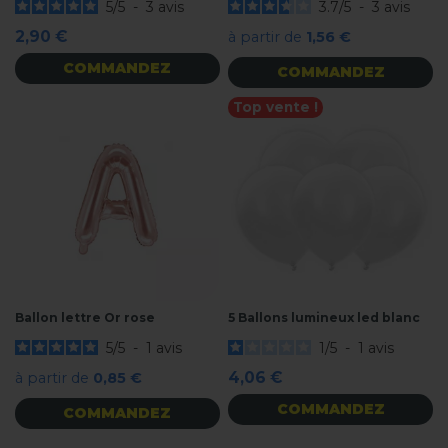
5
/
5
-
3
avis
3.7
/
5
-
3
avis
2,90 €
à partir de
1,56 €
COMMANDEZ
COMMANDEZ
Top vente !
Ballon lettre Or rose
5 Ballons lumineux led blanc
5
/
5
-
1
avis
1
/
5
-
1
avis
4,06 €
à partir de
0,85 €
COMMANDEZ
COMMANDEZ