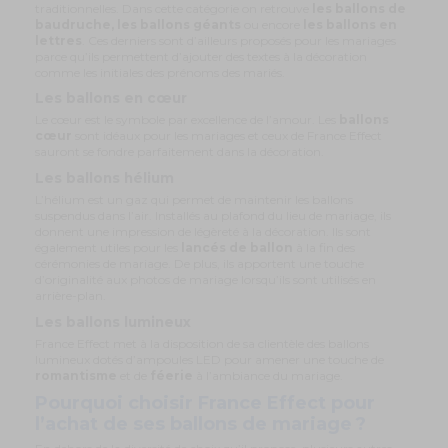
traditionnelles. Dans cette catégorie on retrouve
les ballons de
baudruche, les ballons géants
ou encore
les ballons en
lettres
. Ces derniers sont d’ailleurs proposés pour les mariages
parce qu’ils permettent d’ajouter des textes à la décoration
comme les initiales des prénoms des mariés.
Les ballons en cœur
Le cœur est le symbole par excellence de l’amour. Les
ballons
cœur
sont idéaux pour les mariages et ceux de France Effect
sauront se fondre parfaitement dans la décoration.
Les ballons hélium
L’hélium est un gaz qui permet de maintenir les ballons
suspendus dans l’air. Installés au plafond du lieu de mariage, ils
donnent une impression de légèreté à la décoration. Ils sont
également utiles pour les
lancés de ballon
à la fin des
cérémonies de mariage. De plus, ils apportent une touche
d’originalité aux photos de mariage lorsqu’ils sont utilisés en
arrière-plan.
Les ballons lumineux
France Effect met à la disposition de sa clientèle des ballons
lumineux dotés d’ampoules LED pour amener une touche de
romantisme
et de
féerie
à l’ambiance du mariage.
Pourquoi choisir France Effect pour
l’achat de ses ballons de mariage ?