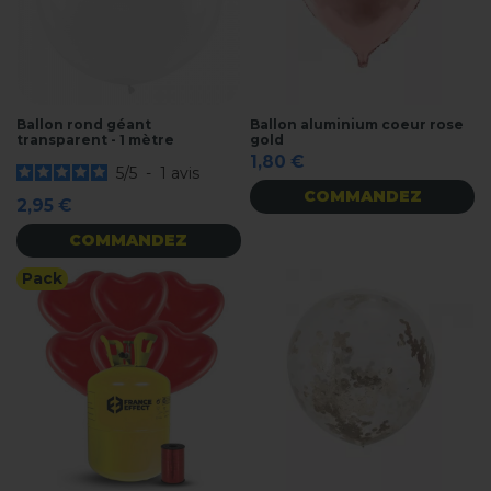
Ballon rond géant
Ballon aluminium coeur rose
transparent - 1 mètre
gold
1,80 €
5
/
5
-
1
avis
COMMANDEZ
2,95 €
COMMANDEZ
Pack