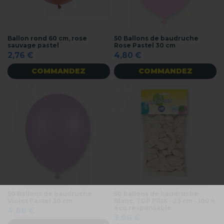
Ballon rond 60 cm, rose
50 Ballons de baudruche
sauvage pastel
Rose Pastel 30 cm
2,76 €
4,80 €
COMMANDEZ
COMMANDEZ
50 Ballons de baudruche
50 ballons de baudruche
Violet Pastel 30 cm
Blanc, TOP PRIX - 23 cm - 100%
éco responsable
4,80 €
3,06 €