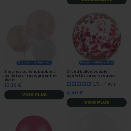
Disponible bientôt
Disponible bientôt
3 grands ballons bubble à
Grand ballon bubble
paillettes - rose, argent et
confettis coeurs rouges
doré
5
/
5
-
1
avis
12,20 €
4,40 €
VOIR PLUS
VOIR PLUS