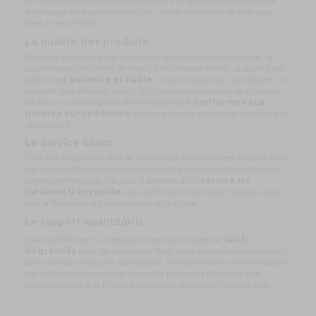
En dehors de la diversité de choix qu’il propose, plusieurs autres
avantages sont proposés lors de l’achat de ballons de mariage
chez France Effect.
La qualité des produits
Pour des produits aussi anodins et sensibles que des ballons, la
qualité reste un critère de choix. Chez France Effect, la qualité des
ballons est
garantie et fiable
. Ils sont résistants, durables et ne
risquent pas d’éclater avant la fin de votre réception de mariage.
De plus, tous les ballons de mariages sont
conformes aux
normes européennes
afin de garantir une totale sécurité aux
utilisateurs.
Le service client
C’est un autre point fort de la marque. France Effect dispose d’une
équipe qualifiée qui conseille les clients pour un meilleur choix de
ballons de mariage. De plus, il possède d’un
service de
livraison très rapide
couvrant tout le territoire français ainsi
que la Belgique, le Luxembourg et la Corse.
Le rapport qualité/prix
France Effect est l’un des pionniers du concept de
tarifs
dégressifs
pour les articles de fêtes. Les ballons de mariage sont
donc vendus à des prix abordables. Une corrélation entre la qualité
des ballons de mariage et leur coût permet d’attribuer une
excellente note à la marque en termes de rapport qualité/prix.