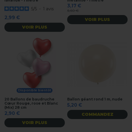
lavande - 1 mètre
métallisé - 1 mètre
3,17 €
5
/
5
-
1
avis
6,60 €
2,99 €
VOIR PLUS
VOIR PLUS
Disponible bientôt
20 Ballons de baudruche
Ballon géant rond 1 m, nude
Cœur Rouge, rose et Blanc
5,20 €
(Mix) 28 cm
2,90 €
COMMANDEZ
VOIR PLUS