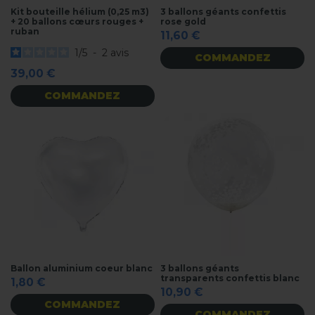
Kit bouteille hélium (0,25 m3)
3 ballons géants confettis
+ 20 ballons cœurs rouges +
rose gold
ruban
11,60 €
1
/
5
-
2
avis
COMMANDEZ
39,00 €
COMMANDEZ
Ballon aluminium coeur blanc
3 ballons géants
transparents confettis blanc
1,80 €
10,90 €
COMMANDEZ
COMMANDEZ