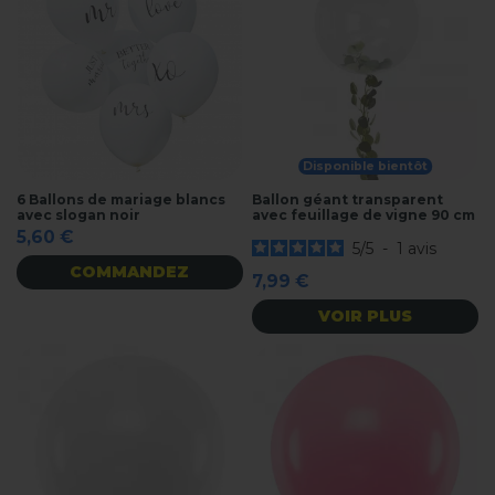
Disponible bientôt
6 Ballons de mariage blancs
Ballon géant transparent
avec slogan noir
avec feuillage de vigne 90 cm
5,60 €
5
/
5
-
1
avis
COMMANDEZ
7,99 €
VOIR PLUS