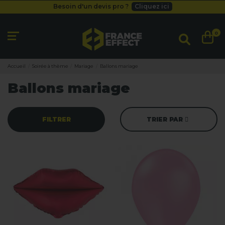
Besoin d'un devis pro ?
Cliquez ici
Livraison gratuite
dès 49
€
Besoin d'un devis pro ?
Cliquez ici
0
Livraison gratuite
dès 49
€
Accueil
Soirée à thème
Mariage
Ballons mariage
Ballons mariage
FILTRER
TRIER PAR