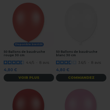
Disponible bientôt
50 Ballons de baudruche
50 Ballons de baudruche
rouge 30 cm
blanc 30 cm
4.4
/
5
-
8
avis
3.6
/
5
-
8
avis
4,80 €
4,80 €
VOIR PLUS
COMMANDEZ