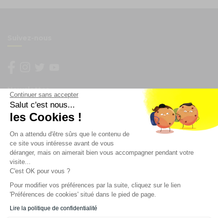
Suivez-nous
Newsletter
Continuer sans accepter
Salut c'est nous...
les Cookies !
Enregistrez vous à la newsletter
Restez à l'actualité sur nos produits et les offres du
On a attendu d'être sûrs que le contenu de
moment
ce site vous intéresse avant de vous
déranger, mais on aimerait bien vous accompagner pendant votre
visite...
C'est OK pour vous ?
NOS SERVICES
Pour modifier vos préférences par la suite, cliquez sur le lien
'Préférences de cookies' situé dans le pied de page.
INFORMATIONS
Lire la politique de confidentialité