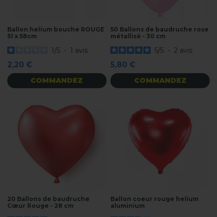
Ballon helium bouche ROUGE
50 Ballons de baudruche rose
51 x 58cm
métallisé - 30 cm
1
/
5
-
1
avis
5
/
5
-
2
avis
2,20 €
5,80 €
COMMANDEZ
COMMANDEZ
20 Ballons de baudruche
Ballon coeur rouge helium
Cœur Rouge - 28 cm
aluminium