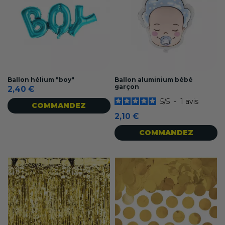
Ballon hélium "boy"
Ballon aluminium bébé
garçon
2,40 €
5
/
5
-
1
avis
COMMANDEZ
2,10 €
COMMANDEZ