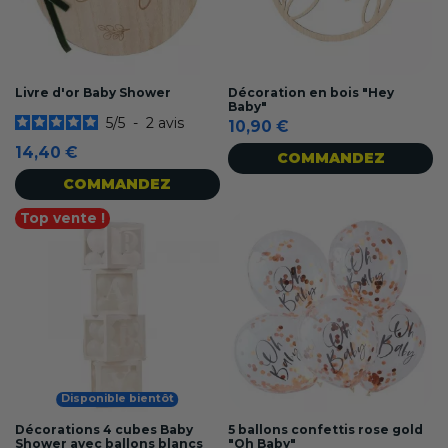
Livre d'or Baby Shower
Décoration en bois "Hey
Baby"
5
/
5
-
2
avis
10,90 €
14,40 €
COMMANDEZ
COMMANDEZ
Top vente !
Disponible bientôt
Décorations 4 cubes Baby
5 ballons confettis rose gold
Shower avec ballons blancs
"Oh Baby"