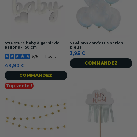
Structure baby à garnir de
5 Ballons confettis perles
ballons - 150 cm
bleus
3,95 €
5
/
5
-
1
avis
COMMANDEZ
49,90 €
COMMANDEZ
Top vente !