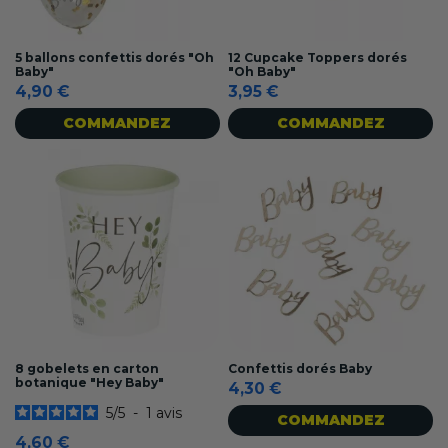
5 ballons confettis dorés "Oh
12 Cupcake Toppers dorés
Baby"
"Oh Baby"
4,90 €
3,95 €
COMMANDEZ
COMMANDEZ
8 gobelets en carton
Confettis dorés Baby
botanique "Hey Baby"
4,30 €
5
/
5
-
1
avis
COMMANDEZ
4,60 €