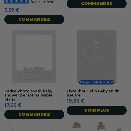
5
/
5
-
4
avis
COMMANDEZ
3,59 €
COMMANDEZ
Disponible bientôt
Cadre PhotoBooth baby
Livre d'or Hello Baby en lin
shower personnalisable
neutre
blanc
19,90 €
17,60 €
VOIR PLUS
COMMANDEZ