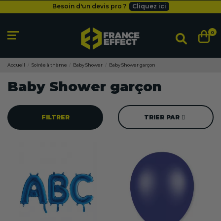
Besoin d'un devis pro ?
Cliquez ici
Livraison gratuite
dès 49
€
Besoin d'un devis pro ?
Cliquez ici
0
Livraison gratuite
dès 49
€
Accueil
Soirée à thème
Baby Shower
Baby Shower garçon
Baby Shower garçon
FILTRER
TRIER PAR