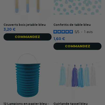
Couverts bois jetable bleu
Confettis de table bleu
3,20 €
5
/
5
-
1
avis
COMMANDEZ
1,60 €
COMMANDEZ
12 Lampions en papier bleu -
Guirlande tassel bleu