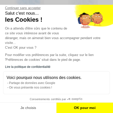
Continuer sans accepter
Salut c'est nous...
10 ballons de baudruche Bleu
10 ballons de baudruche Bleu
Medium, 30 cm,
clair, 30 cm, biodégradable
les Cookies !
biodégradable
1,38 €
1,38 €
On a attendu d'être sûrs que le contenu de
COMMANDEZ
ce site vous intéresse avant de vous
COMMANDEZ
déranger, mais on aimerait bien vous accompagner pendant votre
visite...
C'est OK pour vous ?
Pour modifier vos préférences par la suite, cliquez sur le lien
'Préférences de cookies' situé dans le pied de page.
Lire la politique de confidentialité
Voici pourquoi nous utilisons des cookies.
Partage de données avec Google
On vous présente nos cookies !
50 ballons de baudruche Bleu
50 ballons de baudruche Bleu
Consentements certifiés par
Médium, TOP PRIX - 23 cm -
Clair, TOP PRIX - 23 cm - 100%
100% éco responsable
éco responsable
3,06 €
Je choisis
OK pour moi
5
/
5
-
1
avis