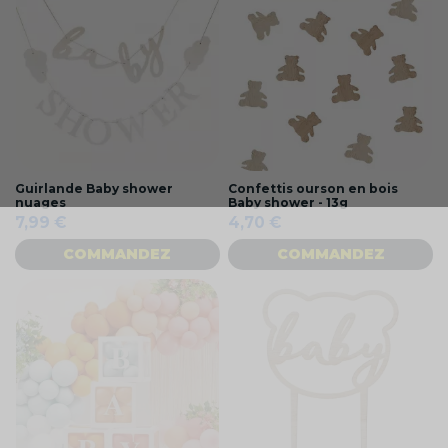
Guirlande Baby shower
Confettis ourson en bois
nuages
Baby shower - 13g
7,99 €
4,70 €
COMMANDEZ
COMMANDEZ