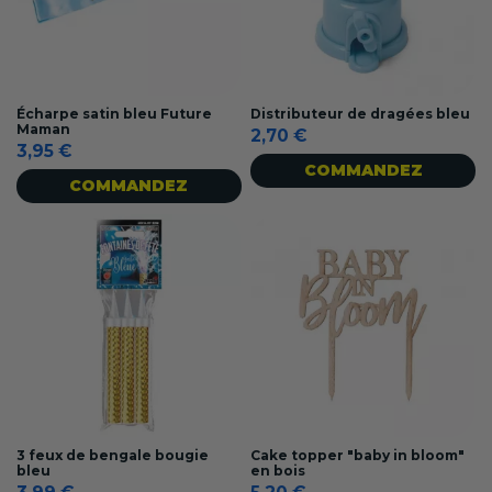
Écharpe satin bleu Future
Distributeur de dragées bleu
Maman
2,70 €
3,95 €
COMMANDEZ
COMMANDEZ
3 feux de bengale bougie
Cake topper "baby in bloom"
bleu
en bois