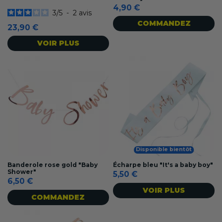
4,90 €
3
/
5
-
2
avis
COMMANDEZ
23,90 €
VOIR PLUS
Disponible bientôt
Banderole rose gold "Baby
Écharpe bleu "It's a baby boy"
Shower"
5,50 €
6,50 €
VOIR PLUS
COMMANDEZ