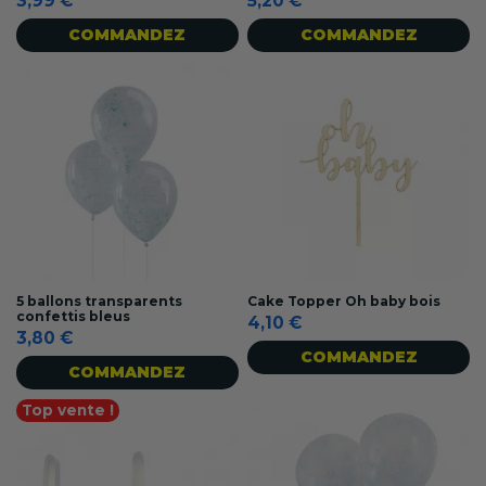
3,99 €
5,20 €
COMMANDEZ
COMMANDEZ
5 ballons transparents
Cake Topper Oh baby bois
confettis bleus
4,10 €
3,80 €
COMMANDEZ
COMMANDEZ
Top vente !