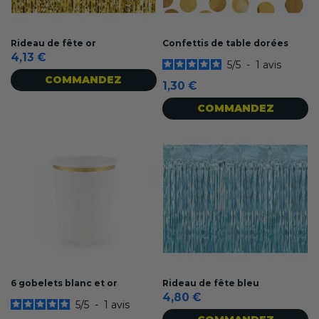
Rideau de fête or
Confettis de table dorées
4,13 €
5
/
5
-
1
avis
COMMANDEZ
1,30 €
COMMANDEZ
6 gobelets blanc et or
Rideau de fête bleu
4,80 €
5
/
5
-
1
avis