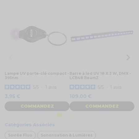
T
Lampe UV porte-clé compact -
Barre à led UV 18 X 3 W, DMX -
B
395nm
LCB48 BeamZ
no
5
/
5
-
1
avis
5
/
5
-
1
avis
3,95 €
109,00 €
1
COMMANDEZ
COMMANDEZ
Catégories Associés
Soirée Fluo
Sonorisation & Lumières