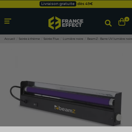
Besoin d'un devis pro ?
Cliquez ici
Livraison gratuite
dès 49
€
0
Accueil
Soirée à thème
Soirée Fluo
Lumière noire
BeamZ - Barre UV lumière noir