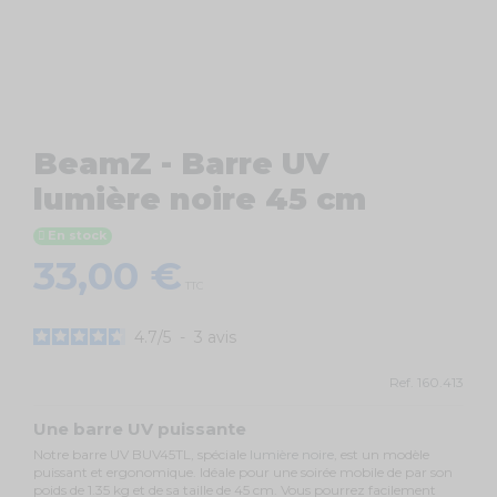
BeamZ - Barre UV
lumière noire 45 cm
En stock
33,00 €
TTC
4.7
/
5
-
3
avis
Ref.
160.413
Une barre UV puissante
Notre barre UV BUV45TL, spéciale
lumière noire
, est un modèle
puissant et ergonomique. Idéale pour une soirée mobile de par son
poids de 1.35 kg et de sa taille de 45 cm. Vous pourrez facilement