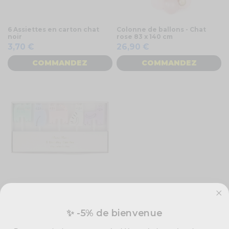
6 Assiettes en carton chat
Colonne de ballons - Chat
noir
rose 83 x 140 cm
3,70 €
26,90 €
COMMANDEZ
COMMANDEZ
Set de 5 bougies chat (5
designs)
9,00 €
✨ -5% de bienvenue
COMMANDEZ