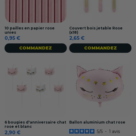
10 pailles en papier rose
Couvert bois jetable Rose
unies
(x18)
0,95 €
2,65 €
COMMANDEZ
COMMANDEZ
6 bougies d'anniversaire chat
Ballon aluminium chat rose
rose et blanc
5
/
5
-
1
avis
2,90 €