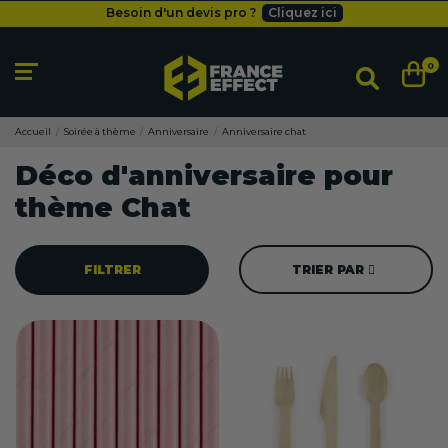
Besoin d'un devis pro ?
Cliquez ici
Livraison gratuite
dès 49
€
Besoin d'un devis pro ?
Cliquez ici
0
Livraison gratuite
dès 49
€
Accueil
Soirée à thème
Anniversaire
Anniversaire chat
Déco d'anniversaire pour
thème Chat
FILTRER
TRIER PAR