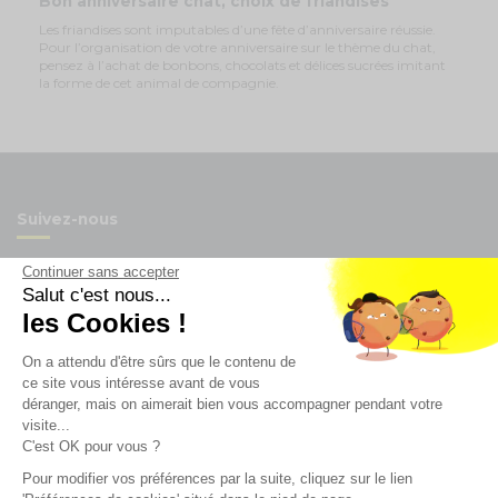
Bon anniversaire chat, choix de friandises
Les friandises sont imputables d’une fête d’anniversaire réussie.
Pour l’organisation de votre anniversaire sur le thème du chat,
pensez à l’achat de bonbons, chocolats et délices sucrées imitant
la forme de cet animal de compagnie.
Suivez-nous
Continuer sans accepter
Salut c'est nous...
les Cookies !
Newsletter
On a attendu d'être sûrs que le contenu de
ce site vous intéresse avant de vous
Enregistrez vous à la newsletter
déranger, mais on aimerait bien vous accompagner pendant votre
visite...
Restez à l'actualité sur nos produits et les offres du
moment
C'est OK pour vous ?
Pour modifier vos préférences par la suite, cliquez sur le lien