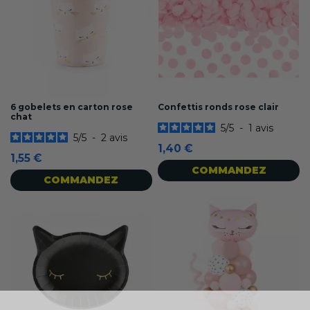
6 gobelets en carton rose
Confettis ronds rose clair
chat
5
/
5
-
1
avis
5
/
5
-
2
avis
1,40 €
1,55 €
COMMANDEZ
COMMANDEZ