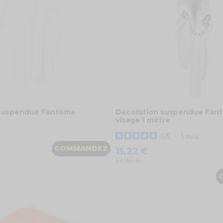
 suspendue Fantôme
Décoration suspendue Fan
visage 1 mètre
5
/
5
-
1
avis
COMMANDEZ
15,22 €
17,90 €