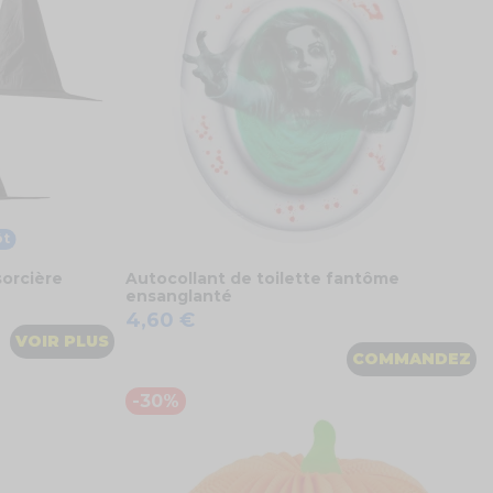
ôt
orcière
Autocollant de toilette fantôme
ensanglanté
4,60 €
VOIR PLUS
COMMANDEZ
-30%