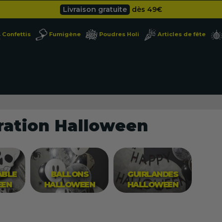
Besoin d'un devis pro ?
Cliquez ici
Livraison gratuite
dès 49
€
Confettis
Fumigène
Poudres Holi
Articles de fête
Besoin d'un devis pro ?
Cliquez ici
Livraison gratuite
dès 49
€
ration Halloween
ABLE
BALLONS
GUIRLANDES
EEN
HALLOWEEN
HALLOWEEN