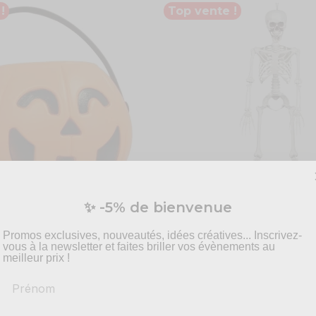
!
Top vente !
Disponible bient
✨ -5% de bienvenue
bon citrouille d'Halloween
Décoration suspendue Squel
Promos exclusives, nouveautés, idées créatives... Inscrivez-
23,40 €
vous à la newsletter et faites briller vos évènements au
meilleur prix !
COMMANDEZ
Prénom