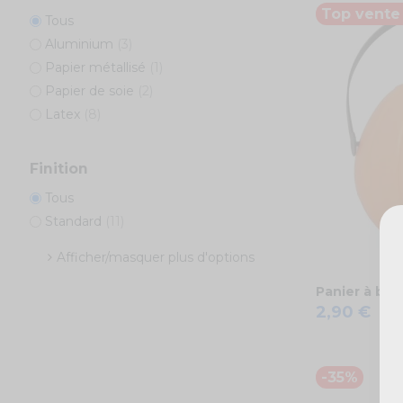
Top vente 
Tous
Aluminium
(3)
Papier métallisé
(1)
Papier de soie
(2)
Latex
(8)
Finition
Tous
Standard
(11)
Afficher/masquer plus d'options
Panier à bon
2,90 €
-35%