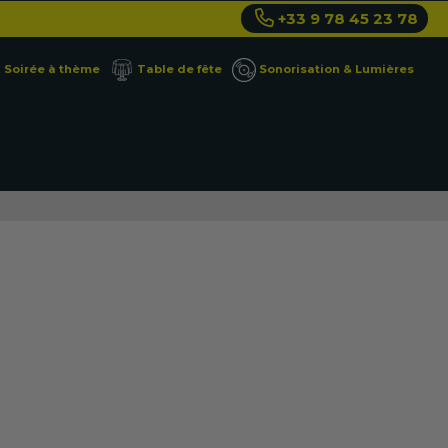
+33 9 78 45 23 78
Soirée à thème
Table de fête
Sonorisation & Lumières