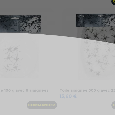
ée 100 g avec 6 araignées
Toile araignée 500 g avec 2
13,60 €
COMMANDEZ