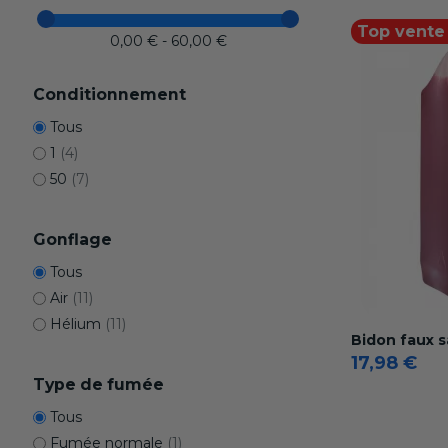
Top vente 
0,00 € - 60,00 €
Conditionnement
Tous
1
(4)
50
(7)
Gonflage
Tous
Air
(11)
Hélium
(11)
Bidon faux 
17,98 €
Type de fumée
Tous
Fumée normale
(1)