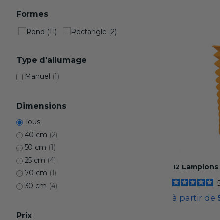
Formes
Type d'allumage
Manuel
(1)
Dimensions
Tous
40 cm
(2)
50 cm
(1)
25 cm
(4)
12 Lampions 
70 cm
(1)
30 cm
(4)
à partir de
Prix