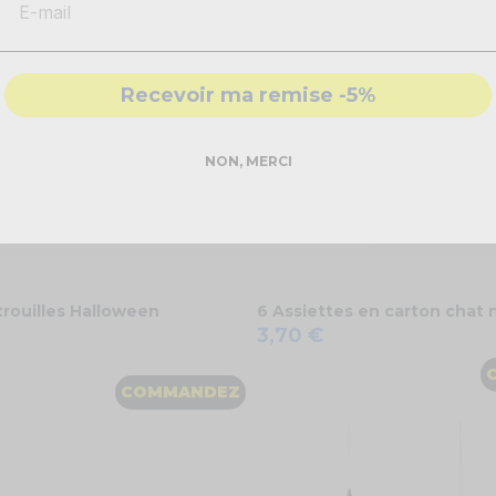
Recevoir ma remise -5%
NON, MERCI
trouilles Halloween
6 Assiettes en carton chat 
3,70 €
COMMANDEZ