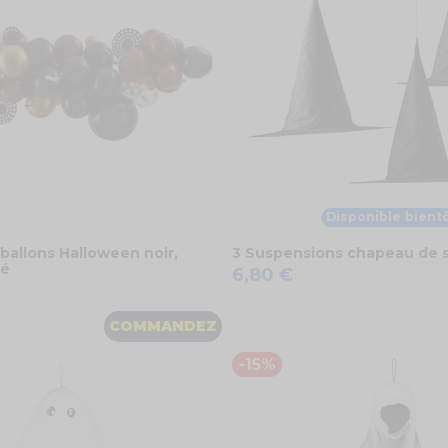
Disponible bient
 ballons Halloween noir,
3 Suspensions chapeau de s
ré
6,80 €
COMMANDEZ
-15%