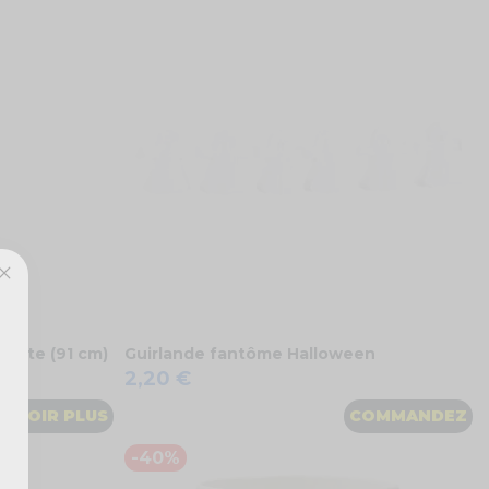
ôt
ette (91 cm)
Guirlande fantôme Halloween
2,20 €
VOIR PLUS
COMMANDEZ
-40%