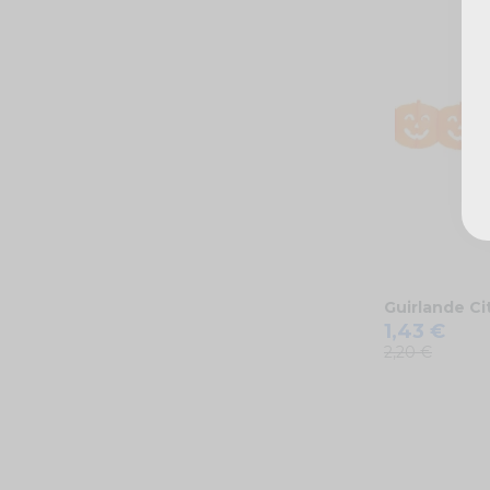
Guirlande Ci
1,43 €
2,20 €