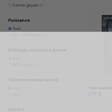
Fumée geyser
(1)
Puissance
Tous
500 - 999 watts
(1)
Eclairage machine à fumée
Tous
AVEC Leds
(2)
Télécommande sans fil
Tous
Toile araign
3,10 €
Oui
(2)
Matière