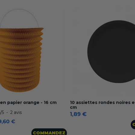
en papier orange - 16 cm
10 assiettes rondes noires e
cm
5
/
5
-
2
avis
1,89 €
9,60 €
COMMANDEZ