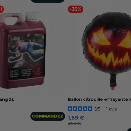
!
-35%
sang 2L
Ballon citrouille effrayante
5
/
5
-
1
avis
COMMANDEZ
1,69 €
2,60 €