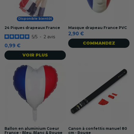
Disponible bientôt
24 Piques drapeaux France
Masque drapeau France PVC
2,90 €
5
/
5
-
2
avis
COMMANDEZ
0,99 €
VOIR PLUS
Ballon en aluminium Coeur
Canon à confettis manuel 80
France - Bleu, Blanc & Rouge
cm - Rouge