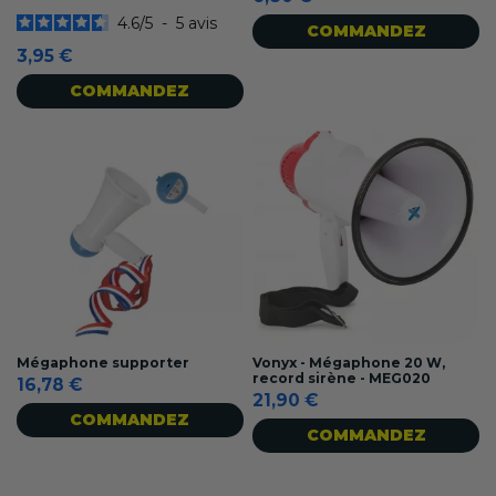
4.6
/
5
-
5
avis
COMMANDEZ
3,95 €
COMMANDEZ
Mégaphone supporter
Vonyx - Mégaphone 20 W,
record sirène - MEG020
16,78 €
21,90 €
COMMANDEZ
COMMANDEZ