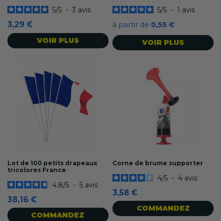
5
/
5
-
3
avis
5
/
5
-
1
avis
3,29 €
à partir de
0,55 €
VOIR PLUS
VOIR PLUS
Lot de 100 petits drapeaux
Corne de brume supporter
tricolores France
4
/
5
-
4
avis
4.8
/
5
-
5
avis
3,58 €
38,16 €
COMMANDEZ
COMMANDEZ