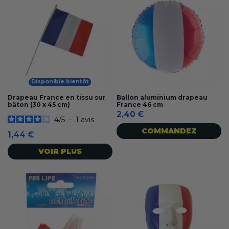
Disponible bientôt
Drapeau France en tissu sur
Ballon aluminium drapeau
bâton (30 x 45 cm)
France 46 cm
2,40 €
4
/
5
-
1
avis
COMMANDEZ
1,44 €
VOIR PLUS