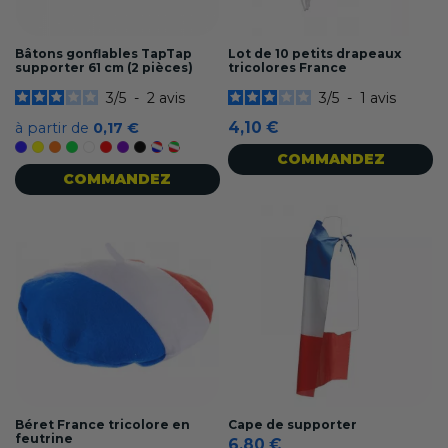
Bâtons gonflables TapTap
Lot de 10 petits drapeaux
supporter 61 cm (2 pièces)
tricolores France
3
/
5
-
2
avis
3
/
5
-
1
avis
4,10 €
à partir de
0,17 €
Bleu
Jaune
Orange
Vert
Blanc
Rouge
Violet
Noir
Tricolore France
Tricolore Italy
COMMANDEZ
COMMANDEZ
Béret France tricolore en
Cape de supporter
feutrine
6,80 €