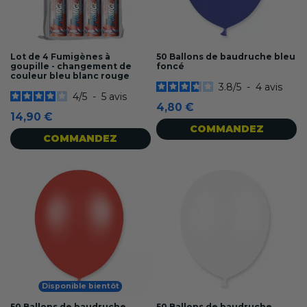
Lot de 4 Fumigènes à
50 Ballons de baudruche bleu
goupille - changement de
foncé
couleur bleu blanc rouge
3.8
/
5
-
4
avis
4
/
5
-
5
avis
4,80 €
14,90 €
COMMANDEZ
COMMANDEZ
Disponible bientôt
50 Ballons de baudruche
50 Ballons de baudruche