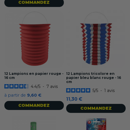
COMMANDEZ
12 Lampions en papier rouge -
12 Lampions tricolore en
16 cm
papier bleu blanc rouge - 16
cm
4.4
/
5
-
7
avis
5
/
5
-
1
avis
à partir de
9,60 €
11,30 €
COMMANDEZ
COMMANDEZ