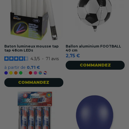
Baton lumineux mousse tap
Ballon aluminium FOOTBALL
tap 48cm LEDs
40 cm
2,75 €
4.3
/
5
-
71
avis
COMMANDEZ
à partir de
0,71 €
Bleu
Jaune
Orange
Vert
Blanc
Rouge
Rose
Multi-colore
Tricolore France
COMMANDEZ