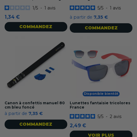
1
/
5
-
1
avis
5
/
5
-
1
avis
1,34 €
à partir de
7,35 €
COMMANDEZ
COMMANDEZ
Disponible bientôt
Canon à confettis manuel 80
Lunettes fantaisie tricolores
cm bleu foncé
France
à partir de
7,35 €
5
/
5
-
2
avis
COMMANDEZ
2,49 €
VOIR PLUS