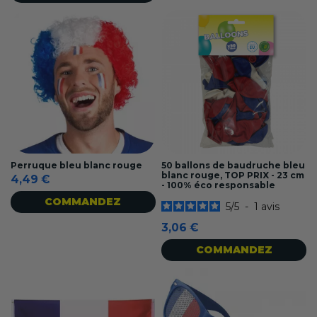
Perruque bleu blanc rouge
50 ballons de baudruche bleu
blanc rouge, TOP PRIX - 23 cm
4,49 €
- 100% éco responsable
COMMANDEZ
5
/
5
-
1
avis
3,06 €
COMMANDEZ