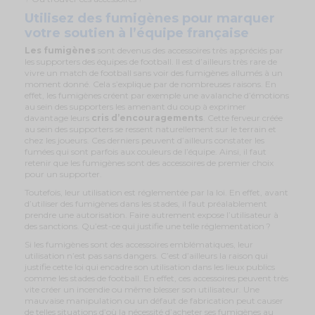
Utilisez des fumigènes pour marquer
votre soutien à l’équipe française
Les fumigènes
sont devenus des accessoires très appréciés par
les supporters des équipes de football. Il est d’ailleurs très rare de
vivre un match de football sans voir des fumigènes allumés à un
moment donné. Cela s’explique par de nombreuses raisons. En
effet, les fumigènes créent par exemple une avalanche d’émotions
au sein des supporters les amenant du coup à exprimer
davantage leurs
cris d’encouragements
. Cette ferveur créée
au sein des supporters se ressent naturellement sur le terrain et
chez les joueurs. Ces derniers peuvent d’ailleurs constater les
fumées qui sont parfois aux couleurs de l’équipe. Ainsi, il faut
retenir que les fumigènes sont des accessoires de premier choix
pour un supporter.
Toutefois, leur utilisation est réglementée par la loi. En effet, avant
d’utiliser des fumigènes dans les stades, il faut préalablement
prendre une autorisation. Faire autrement expose l’utilisateur à
des sanctions. Qu’est-ce qui justifie une telle réglementation ?
Si les fumigènes sont des accessoires emblématiques, leur
utilisation n’est pas sans dangers. C’est d’ailleurs la raison qui
justifie cette loi qui encadre son utilisation dans les lieux publics
comme les stades de football. En effet, ces accessoires peuvent très
vite créer un incendie ou même blesser son utilisateur. Une
mauvaise manipulation ou un défaut de fabrication peut causer
de telles situations d’où la nécessité d’acheter ses fumigènes au