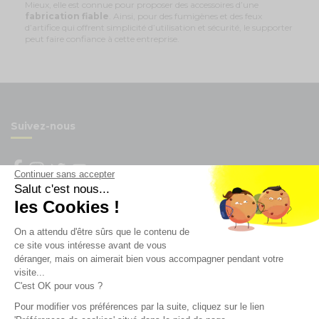
Mieux, elle est connue pour proposer des accessoires d’une
fabrication fiable
. Ainsi, pour des fumigènes et des feux
d’artifice qui offrent simplicité d’utilisation et sécurité, le supporter
peut faire confiance à cette entreprise.
Suivez-nous
Continuer sans accepter
Salut c'est nous...
Newsletter
les Cookies !
On a attendu d'être sûrs que le contenu de
Enregistrez vous à la newsletter
ce site vous intéresse avant de vous
Restez à l'actualité sur nos produits et les offres du
déranger, mais on aimerait bien vous accompagner pendant votre
moment
visite...
C'est OK pour vous ?
Pour modifier vos préférences par la suite, cliquez sur le lien