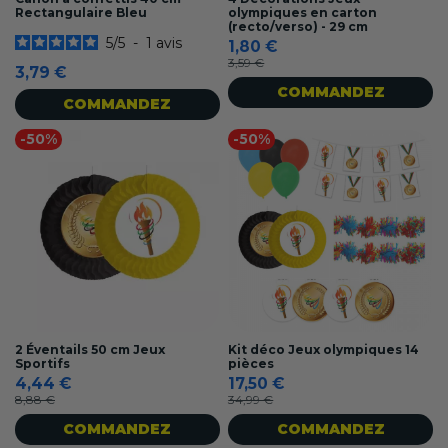
Rectangulaire Bleu
olympiques en carton
(recto/verso) - 29 cm
5
/
5
-
1
avis
1,80 €
3,59 €
3,79 €
COMMANDEZ
COMMANDEZ
-50%
-50%
2 Éventails 50 cm Jeux
Kit déco Jeux olympiques 14
Sportifs
pièces
4,44 €
17,50 €
8,88 €
34,99 €
COMMANDEZ
COMMANDEZ