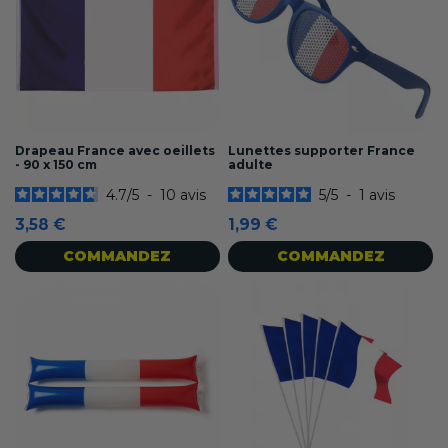
Drapeau France avec oeillets
Lunettes supporter France
- 90 x 150 cm
adulte
4.7
/
5
-
10
avis
5
/
5
-
1
avis
3,58 €
1,99 €
COMMANDEZ
COMMANDEZ