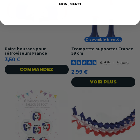
NON, MERCI
Disponible bientôt
Paire housses pour
Trompette supporter France
rétroviseurs France
59 cm
3,50 €
4.8
/
5
-
5
avis
COMMANDEZ
2,99 €
VOIR PLUS