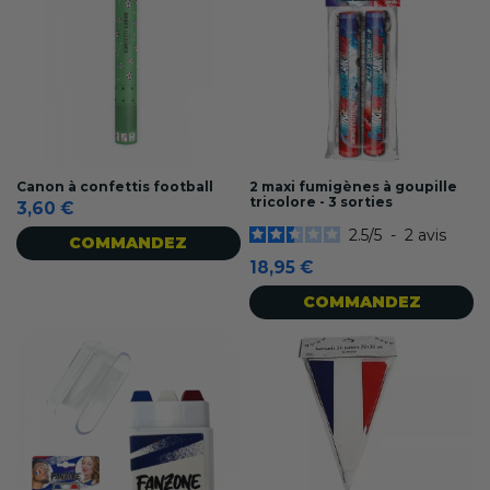
Canon à confettis football
2 maxi fumigènes à goupille
tricolore - 3 sorties
3,60 €
2.5
/
5
-
2
avis
COMMANDEZ
18,95 €
COMMANDEZ