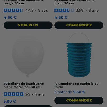
rouge 30 cm
blanc 30 cm
4.4
/
5
-
8
avis
3.6
/
5
-
8
avis
4,80 €
4,80 €
VOIR PLUS
COMMANDEZ
50 Ballons de baudruche
12 Lampions en papier bleu -
blanc métallisé - 30 cm
16 cm
à partir de
9,60 €
5
/
5
-
4
avis
COMMANDEZ
5,80 €