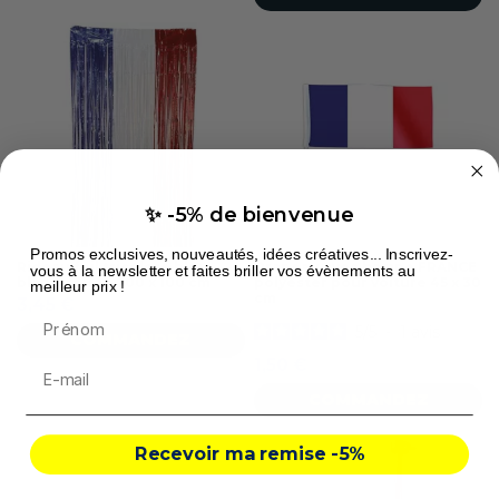
✨ -5% de bienvenue
Promos exclusives, nouveautés, idées créatives... Inscrivez-
Rideau foil tricolore bleu,
Drapeau avec hampe FRANCE
vous à la newsletter et faites briller vos évènements au
blanc, rouge 200 x 100 cm
polyester pour voiture 45 x 30
meilleur prix !
cm
3,45 €
Prénom
5
/
5
-
1
avis
COMMANDEZ
1,50 €
COMMANDEZ
Recevoir ma remise -5%