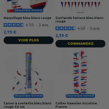
Disponible bientôt
Maquillage bleu blanc rouge
Guirlande fanions bleu blanc
rouge
4.7
/
5
-
3
avis
4.5
/
5
-
6
avis
2,79 €
2,39 €
VOIR PLUS
COMMANDEZ
Disponible bientôt
Disponible bientôt
Canon à confettis bleu blanc
Collier hawaïen tricolore
rouge 40 cm
France