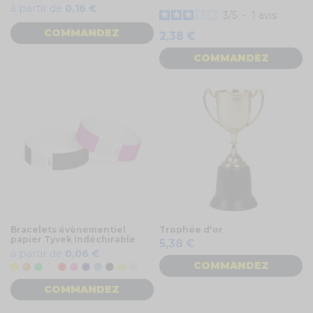
à partir de
0,16 €
3
/
5
-
1
avis
COMMANDEZ
2,38 €
COMMANDEZ
Bracelets évènementiel
Trophée d'or
papier Tyvek Indéchirable
5,38 €
à partir de
0,06 €
COMMANDEZ
Jaune
Orange
Vert
Blanc
Rouge
Rose
Bleu foncé
Bleu clair
Noir
Jaune fluo
Gris
COMMANDEZ