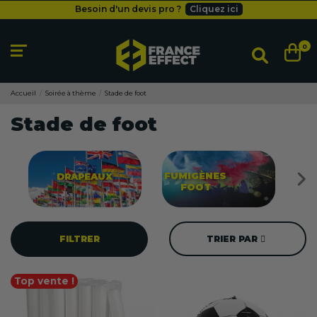
Livraison gratuite
dès 49
€
Besoin d'un devis pro ?
Cliquez ici
0
Livraison gratuite
dès 49
€
Accueil
Soirée à thème
Stade de foot
Stade de foot
FUMIGÈNES
DRAPEAUX
FOOT
FILTRER
TRIER PAR
Top vente !