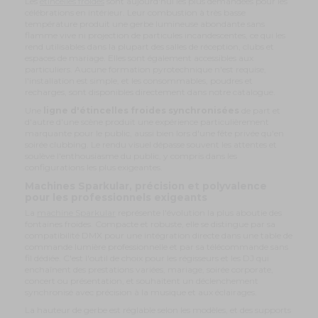
Les
étincelles froides
sont aujourd'hui les plus demandées pour les
célébrations en intérieur. Leur combustion à très basse
température produit une gerbe lumineuse abondante sans
flamme vive ni projection de particules incandescentes, ce qui les
rend utilisables dans la plupart des salles de réception, clubs et
espaces de mariage. Elles sont également accessibles aux
particuliers. Aucune formation pyrotechnique n'est requise,
l'installation est simple, et les consommables, poudres et
recharges, sont disponibles directement dans notre catalogue.
Une
ligne d'étincelles froides synchronisées
de part et
d'autre d'une scène produit une expérience particulièrement
marquante pour le public, aussi bien lors d'une fête privée qu'en
soirée clubbing. Le rendu visuel dépasse souvent les attentes et
soulève l'enthousiasme du public, y compris dans les
configurations les plus exigeantes.
Machines Sparkular, précision et polyvalence
pour les professionnels exigeants
La
machine Sparkular
représente l'évolution la plus aboutie des
fontaines froides. Compacte et robuste, elle se distingue par sa
compatibilité DMX pour une intégration directe dans une table de
commande lumière professionnelle et par sa télécommande sans
fil dédiée. C'est l'outil de choix pour les régisseurs et les DJ qui
enchaînent des prestations variées, mariage, soirée corporate,
concert ou présentation, et souhaitent un déclenchement
synchronisé avec précision à la musique et aux éclairages.
La hauteur de gerbe est réglable selon les modèles, et des supports