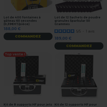
Lot de 400 fontaines à
Lot de 12 Sachets de poudre
gâteau 60 secondes
granules Sparkular 50
(0,39€HT/pièce)
Grammes
188,00 €
5
/
5
-
1
avis
COMMANDEZ
189,00 €
COMMANDEZ
Top vente !
Kit de 8 supports HF pour jets
Kit de 12 supports HF pour