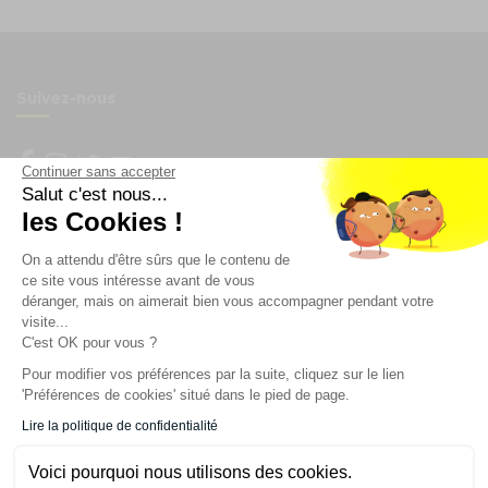
Suivez-nous
Continuer sans accepter
Salut c'est nous...
Newsletter
les Cookies !
On a attendu d'être sûrs que le contenu de
Enregistrez vous à la newsletter
ce site vous intéresse avant de vous
Restez à l'actualité sur nos produits et les offres du
déranger, mais on aimerait bien vous accompagner pendant votre
moment
visite...
C'est OK pour vous ?
Pour modifier vos préférences par la suite, cliquez sur le lien
'Préférences de cookies' situé dans le pied de page.
NOS SERVICES
Lire la politique de confidentialité
INFORMATIONS
Voici pourquoi nous utilisons des cookies.