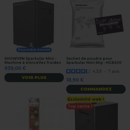
Disponible bientôt
SHOWVEN Sparkular Mini -
Sachet de poudre pour
Machine à étincelles froides
Sparkular Mini 50g - HC8200
939,00 €
4.3
/
5
-
7
avis
VOIR PLUS
18,90 €
COMMANDEZ
Exclusivité web !
Top vente !