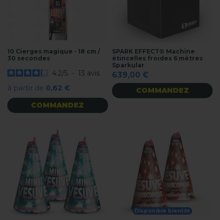
10 Cierges magique - 18 cm /
SPARK EFFECT® Machine
30 secondes
étincelles froides 6 mètres
Sparkular
4.2
/
5
-
13
avis
639,00 €
à partir de
0,62 €
COMMANDEZ
COMMANDEZ
Disponible bientôt