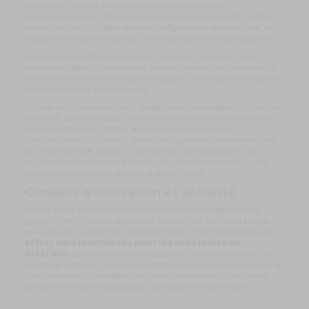
du gâteau. Des instants d'exception que vos invités
immortaliseront en photo ou en vidéo. Notre équipe est à votre
écoute pour vous guider selon la configuration de votre salle, qu'il
s'agisse d'un lieu intimiste ou d'une grande station de réception.
Lors des soirées DJ et en clubs, les machines Sparkular ou les
fontaines froides, synchronisées avec un drop ou un moment clé,
créent des pics d'intensité qui distinguent une prestation ordinaire
d'une soirée dont on se souvient.
En salle comme en extérieur, les gerbes accompagnent un artiste
sur scène. Elles s'intègrent facilement dans des séquences son et
lumière pilotées en DMX et apportent une dimension
spectaculaire aux concerts, galas, inaugurations, remises de prix
ou lancements de produit. Des mairies, des associations, des
équipes sportives et bien d'autres structures retrouvent ici une
réponse adaptée à leur activité et à leur projet.
Conseils d'utilisation et sécurité
France Effect sélectionne chaque produit avec exigence pour
garantir performance, sécurité et satisfaction. Notre catalogue
couvre toute la gamme : fontaines froides, machines Sparkular,
effets pyrotechniques pour les spectacles en
extérieur
, consommables et accessoires. Des questions sur les
modes de pilotage, la réglementation applicable à votre lieu ou la
compatibilité d'un modèle avec votre installation ? Contactez
directement notre équipe pour tout besoin d'information.