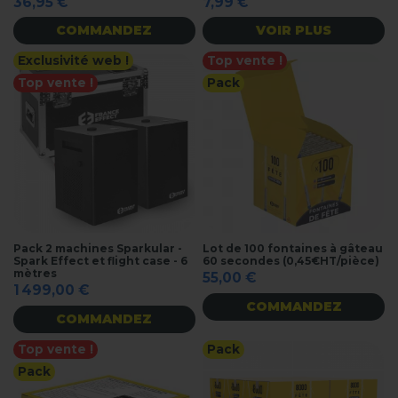
36,95 €
7,99 €
COMMANDEZ
VOIR PLUS
Exclusivité web !
Top vente !
Top vente !
Pack
Pack 2 machines Sparkular -
Lot de 100 fontaines à gâteau
Spark Effect et flight case - 6
60 secondes (0,45€HT/pièce)
mètres
55,00 €
1 499,00 €
COMMANDEZ
COMMANDEZ
Top vente !
Pack
Pack