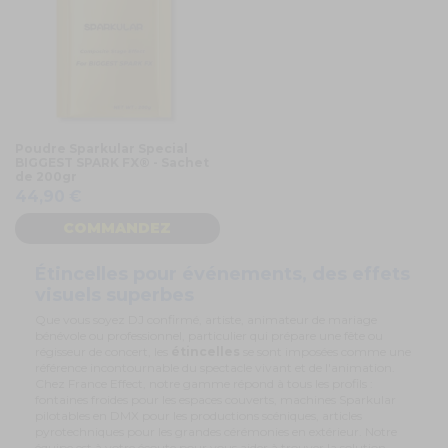
Poudre Sparkular Special
BIGGEST SPARK FX® - Sachet
de 200gr
44,90 €
COMMANDEZ
Étincelles pour événements, des effets
visuels superbes
Que vous soyez DJ confirmé, artiste, animateur de mariage
bénévole ou professionnel, particulier qui prépare une fête ou
régisseur de concert, les
étincelles
se sont imposées comme une
référence incontournable du spectacle vivant et de l'animation.
Chez France Effect, notre gamme répond à tous les profils :
fontaines froides pour les espaces couverts, machines Sparkular
pilotables en DMX pour les productions scéniques, articles
pyrotechniques pour les grandes cérémonies en extérieur. Notre
équipe est à votre écoute pour vous aider à trouver la solution