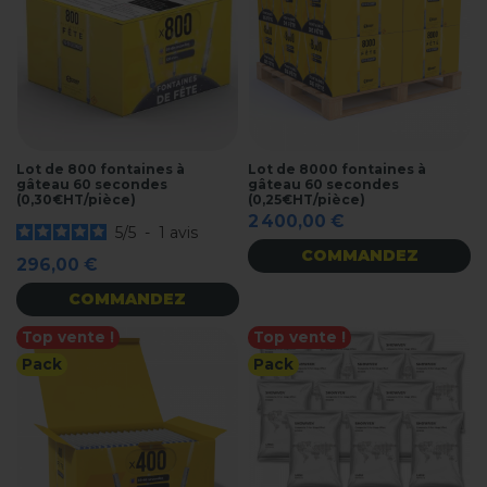
Lot de 800 fontaines à
Lot de 8000 fontaines à
gâteau 60 secondes
gâteau 60 secondes
(0,30€HT/pièce)
(0,25€HT/pièce)
2 400,00 €
5
/
5
-
1
avis
COMMANDEZ
296,00 €
COMMANDEZ
Top vente !
Top vente !
Pack
Pack