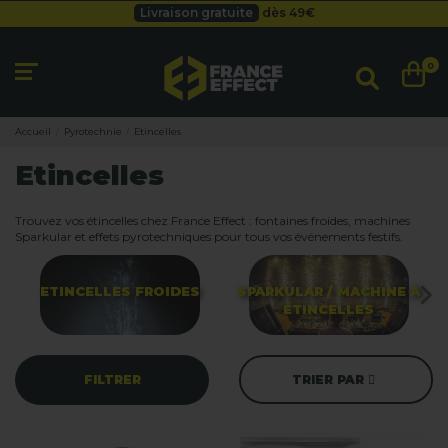
Besoin d'un devis pro ?
Cliquez ici
Livraison gratuite
dès 49
€
Besoin d'un devis pro ?
Cliquez ici
0
Livraison gratuite
dès 49
€
Accueil
Pyrotechnie
Etincelles
Etincelles
Trouvez vos étincelles chez France Effect : fontaines froides, machines
Sparkular et effets pyrotechniques pour tous vos événements festifs.
ETINCELLES FROIDES
SPARKULAR / MACHINE À
ÉTINCELLES
FILTRER
TRIER PAR