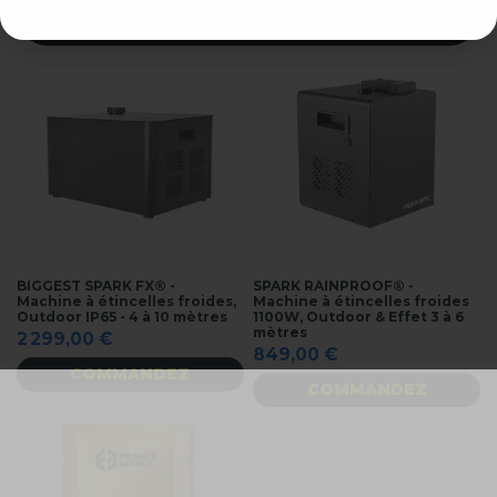
COMMANDEZ
BIGGEST SPARK FX® -
SPARK RAINPROOF® -
Machine à étincelles froides,
Machine à étincelles froides
Outdoor IP65 - 4 à 10 mètres
1100W, Outdoor & Effet 3 à 6
mètres
2 299,00 €
849,00 €
COMMANDEZ
COMMANDEZ