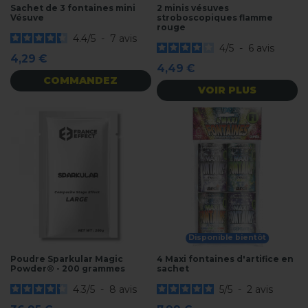
Sachet de 3 fontaines mini
2 minis vésuves
Vésuve
stroboscopiques flamme
rouge
4.4
/
5
-
7
avis
4
/
5
-
6
avis
4,29 €
4,49 €
COMMANDEZ
VOIR PLUS
Disponible bientôt
Poudre Sparkular Magic
4 Maxi fontaines d'artifice en
Powder® - 200 grammes
sachet
4.3
/
5
-
8
avis
5
/
5
-
2
avis