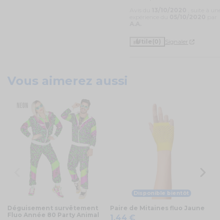
Avis du
13/10/2020
, suite à un
expérience du
05/10/2020
par
A.A.
Utile
(0)
Signaler
Vous aimerez aussi
Disponible bientôt
Déguisement survêtement
Paire de Mitaines fluo Jaune
Su
Fluo Année 80 Party Animal
fl
1,44 €