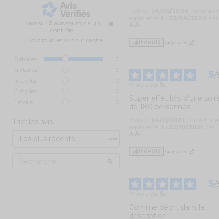
Avis du
24/05/2024
, suite à u
expérience du
23/04/2024
par
Basé sur
3
avis soumis à un
A.A.
contrôle
Voir tous les avis sur ce site
Utile
(0)
Signaler
5
étoiles
3
4
étoiles
0
5
/
3
étoiles
0
Avis vérifié
2
étoiles
0
Super effet lors d’une soiré
1
étoile
0
de 180 personnes
Avis du
04/11/2021
, suite à un
Trier les avis
expérience du
23/10/2021
par
A.A.
Utile
(0)
Signaler
5
/
Avis vérifié
Comme décrit dans la 
description