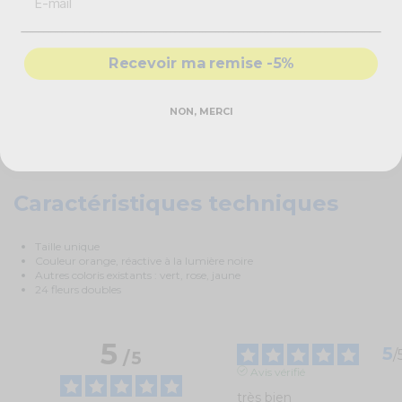
Idéal pour les
soirées fluo
, le collier va briller de mille feux dans
l'obscurité, et se révélera être le parfait accessoire de votre
déguisement
fluo
. Véritable solution économique, le collier de fleur est résistant et de
Recevoir ma remise -5%
bonne qualité, afin de pouvoir durer pour convenir à tous vos besoins.
Pour un anniversaire, le collier va permettre de rajouter la touche de
fantaisie et de folie que vous attendiez. Vous pouvez le porter si vous allez
NON, MERCI
à un anniversaire ou le mettre à disposition de vos invités, si vous
organisez la soirée. À vous de choisir la couleur qui conviendra le mieux à
vos attentes. Que ce soit sur le thème tahitien ou non, votre anniversaire
comblera vos invités en leur proposant des accessoires fluorescents !
Caractéristiques techniques
Taille unique
Couleur orange, réactive à la lumière noire
Autres coloris existants : vert, rose, jaune
24 fleurs doubles
5
5
/
/
5
Avis vérifié
très bien