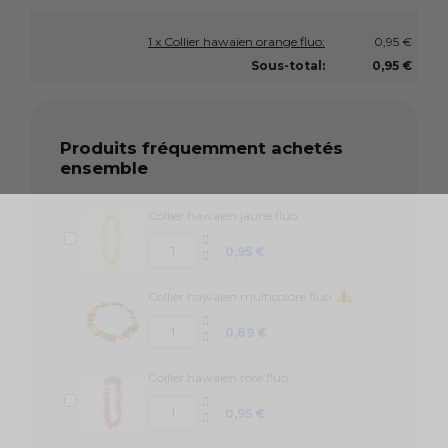
1 x Collier hawaïen orange fluo:
0,95 €
Sous-total:
0,95 €
Produits fréquemment achetés
ensemble
Collier hawaien jaune fluo
0,95 €
Collier hawaien multicolore fluo
0,89 €
Collier hawaien rose fluo
0,95 €