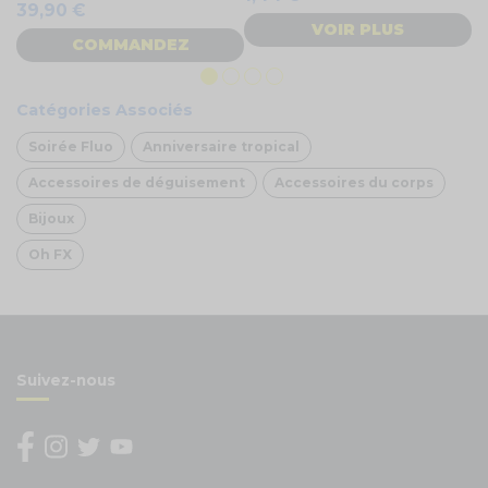
39,90 €
6
VOIR PLUS
COMMANDEZ
Catégories Associés
Soirée Fluo
Anniversaire tropical
Accessoires de déguisement
Accessoires du corps
Bijoux
Oh FX
Suivez-nous