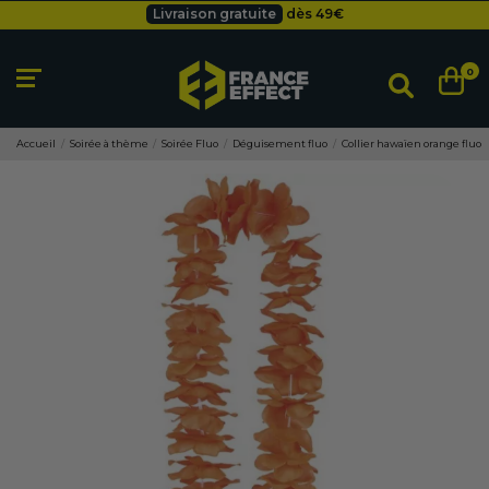
Besoin d'un devis pro ?
Cliquez ici
Livraison gratuite
dès 49
€
0
Accueil
Soirée à thème
Soirée Fluo
Déguisement fluo
Collier hawaïen orange fluo