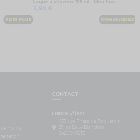
Laque à cheveux 125 ml - bleu fluo
2,90 €
VOIR PLUS
COMMANDEZ
S
CONTACT
France Effect
433 rue Phare de Roquerols
ZI les Eaux Blanches
identialité
34200 SETE
ractation