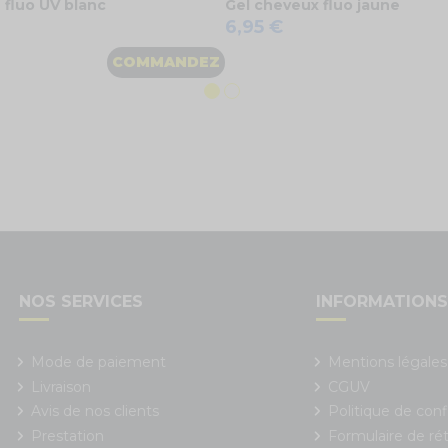
 fluo UV blanc
Gel cheveux fluo jaune
6,95 €
COMMANDEZ
NOS SERVICES
INFORMATION
Mode de paiement
Mentions légales
Livraison
CGUV
Avis de nos clients
Politique de conf
Prestation
Formulaire de rét