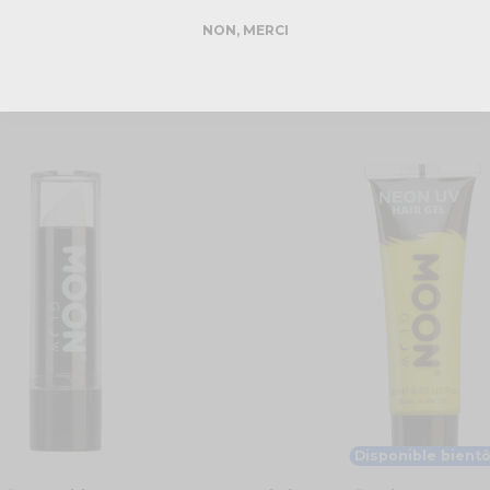
NON, MERCI
Disponible bientô