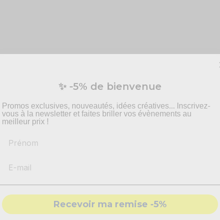
✨ -5% de bienvenue
Promos exclusives, nouveautés, idées créatives... Inscrivez-
vous à la newsletter et faites briller vos évènements au
meilleur prix !
Prénom
 lèvres Violet UV - Gloss saveur Cassis !
oirée colorée et unique. Vous pourrez facilement appliquer la mat
Recevoir ma remise -5%
 incroyable sous la lumière noire !