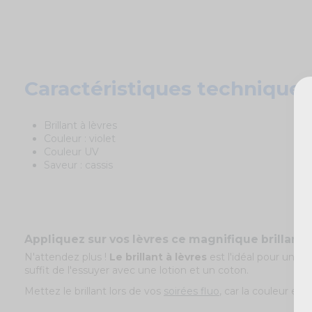
Caractéristiques techniques
Brillant à lèvres
Couleur : violet
Couleur UV
Saveur : cassis
Appliquez sur vos lèvres ce magnifique brillant à
N'attendez plus !
Le brillant à lèvres
est l'idéal pour une s
suffit de l'essuyer avec une lotion et un coton.
Mettez le brillant lors de vos
soirées fluo
, car la couleur est