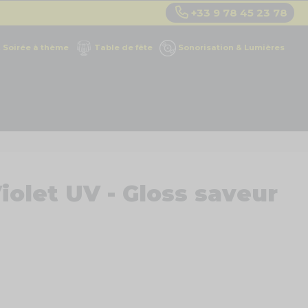
+33 9 78 45 23 78
Soirée à thème
Table de fête
Sonorisation & Lumières
Violet UV - Gloss saveur