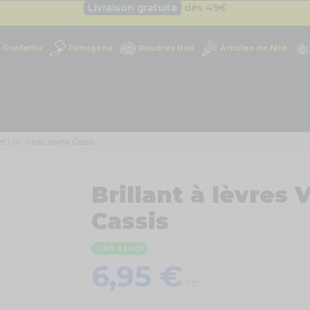
Besoin d'un devis pro ?
Cliquez ici
Livraison gratuite
dès 49
€
Confettis
Fumigène
Poudres Holi
Articles de fête
Besoin d'un devis pro ?
Cliquez ici
Livraison gratuite
dès 49
€
let UV - Gloss saveur Cassis
Brillant à lèvres 
Cassis
En stock
6,95 €
TTC