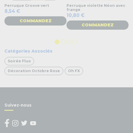
Perruque Groove vert
Perruque violette Néon avec
Ch
frange
8,54 €
4
10,80 €
COMMANDEZ
COMMANDEZ
Catégories Associés
Soirée Fluo
Décoration Octobre Rose
Oh FX
Suivez-nous