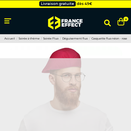
Livraison gratuite
dès 49
€
Besoin d'un devis pro ?
Cliquez ici
Livraison gratuite
dès 49
€
0
Accueil
Soirée à thème
Soirée Fluo
Déguisement fluo
Casquette fluo néon - rose