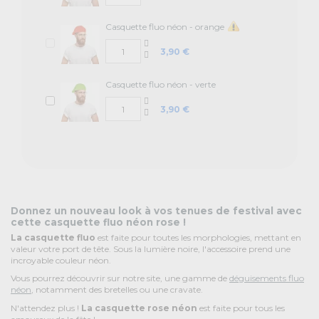
Casquette fluo néon - orange
3,90 €
✨ -5% de bienvenue
Casquette fluo néon - verte
Promos exclusives, nouveautés, idées créatives... Inscrivez-
vous à la newsletter et faites briller vos évènements au
3,90 €
meilleur prix !
Prénom
Donnez un nouveau look à vos tenues de festival avec
Recevoir ma remise -5%
cette casquette fluo néon rose !
La casquette fluo
est faite pour toutes les morphologies, mettant en
valeur votre port de tête. Sous la lumière noire, l'accessoire prend une
NON, MERCI
incroyable couleur néon.
Vous pourrez découvrir sur notre site, une gamme de
déguisements fluo
néon
, notamment des bretelles ou une cravate.
N'attendez plus !
La casquette rose néon
est faite pour tous les