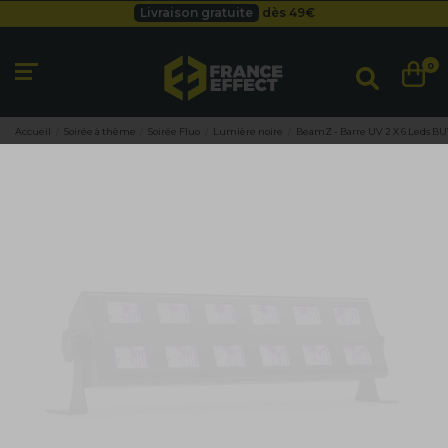
Livraison gratuite
dès 49
€
Besoin d'un devis pro ?
Cliquez ici
Livraison gratuite
dès 49
€
0
Accueil
Soirée à thème
Soirée Fluo
Lumière noire
BeamZ - Barre UV 2 X 6 Leds B