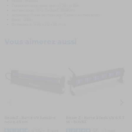
Modes : manuel
Consommation électrique : 0.29 - 0.16A
Alimentation : 100-240VAC 50/60Hz
Accessoire : Etrier de montage, Câble d'alimentation
Poids : 0.85
Dimensions : 340 x 90 x 50 mm
Vous aimerez aussi
BeamZ - Barre UV lumière
Beam Z - Barre à leds UV 6 X 3
Be
noire 45 cm
W - BUV63
L
1
4.7
/
5
-
3
avis
5
/
5
-
1
avis