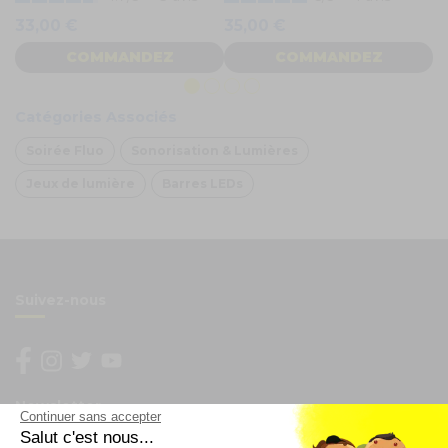
33,00 €
35,00 €
COMMANDEZ
COMMANDEZ
Catégories Associés
Soirée Fluo
Sonorisation & Lumières
Jeux de lumière
Barres LEDs
Suivez-nous
Newsletter
Continuer sans accepter
Salut c'est nous...