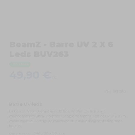
BeamZ - Barre UV 2 X 6
Leds BUV263
En stock
49,90 €
TTC
Ref.
153.260
Barre UV leds
La barre UV fonctionne avec 12 leds, de 3W. Les leds sont
monochromes ultra-violettes. L'angle de faisceau est de 65°. Il y a un
mode manuel. L'étrier de montage et le câble d'alimentation sont
fournis.
Dimensions : 340 x 90 x 50 mm