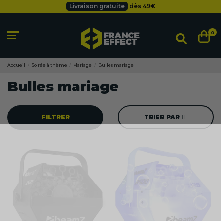
Livraison gratuite
dès 49
€
Besoin d'un devis pro ?
Cliquez ici
Livraison gratuite
dès 49
€
0
Accueil
Soirée à thème
Mariage
Bulles mariage
Bulles mariage
FILTRER
TRIER PAR