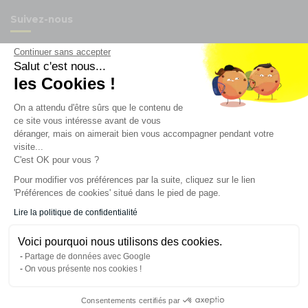
Suivez-nous
Continuer sans accepter
Salut c'est nous...
les Cookies !
Newsletter
On a attendu d'être sûrs que le contenu de
ce site vous intéresse avant de vous
Enregistrez vous à la newsletter
déranger, mais on aimerait bien vous accompagner pendant votre
visite...
Restez à l'actualité sur nos produits et les offres du
moment
C'est OK pour vous ?
Pour modifier vos préférences par la suite, cliquez sur le lien
'Préférences de cookies' situé dans le pied de page.
NOS SERVICES
Lire la politique de confidentialité
Voici pourquoi nous utilisons des cookies.
INFORMATIONS
Partage de données avec Google
On vous présente nos cookies !
CONTACT
Consentements certifiés par