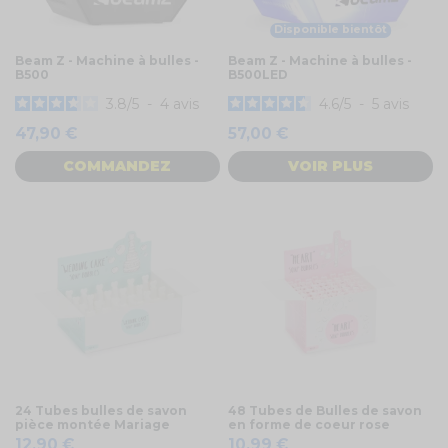
Disponible bientôt
Beam Z - Machine à bulles -
Beam Z - Machine à bulles -
B500
B500LED
3.8
/
5
-
4
avis
4.6
/
5
-
5
avis
47,90 €
57,00 €
COMMANDEZ
VOIR PLUS
24 Tubes bulles de savon
48 Tubes de Bulles de savon
pièce montée Mariage
en forme de coeur rose
12,90 €
10,99 €