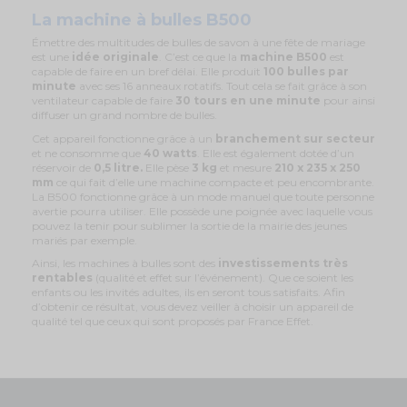
La machine à bulles B500
Émettre des multitudes de bulles de savon à une fête de mariage
est une
idée originale
. C’est ce que la
machine B500
est
capable de faire en un bref délai. Elle produit
100 bulles par
minute
avec ses 16 anneaux rotatifs. Tout cela se fait grâce à son
ventilateur capable de faire
30 tours en une minute
pour ainsi
diffuser un grand nombre de bulles.
Cet appareil fonctionne grâce à un
branchement sur secteur
et ne consomme que
40 watts
. Elle est également dotée d’un
réservoir de
0,5 litre.
Elle pèse
3 kg
et mesure
210 x 235 x 250
mm
ce qui fait d’elle une machine compacte et peu encombrante.
La B500 fonctionne grâce à un mode manuel que toute personne
avertie pourra utiliser. Elle possède une poignée avec laquelle vous
pouvez la tenir pour sublimer la sortie de la mairie des jeunes
mariés par exemple.
Ainsi, les machines à bulles sont des
investissements très
rentables
(qualité et effet sur l’événement). Que ce soient les
enfants ou les invités adultes, ils en seront tous satisfaits. Afin
d’obtenir ce résultat, vous devez veiller à choisir un appareil de
qualité tel que ceux qui sont proposés par France Effet.