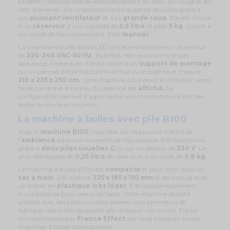
En effet, l’appareil diffuse alternativement du bleu, du rouge et du
vert. Elle émet une impressionnante quantité de bulles grâce à
son
puissant ventilateur
et à sa
grande roue
. Elle est munie
d’un
réservoir
d’une capacité de
0,5 litre
et pèse
3 kg
. Quant à
son mode de fonctionnement, il est
manuel
.
La machine à bulles B500LED doit être branchée sur un secteur
de
220-240 VAC-50 Hz
. Toutefois, elle ne consomme pas
beaucoup d’électricité. Elle est dotée d’un
support de montage
qui lui permet d’être fixé contre le mur ou le plafond et mesure
210 x 235 x 250 cm.
Cette machine à bulles est d’utilisation assez
facile parce que le niveau du réservoir est
affiché.
Sa
configuration permet d’agrémenter vos manifestations par des
bulles de plusieurs couleurs.
La machine à bulles avec pile B100
Avec la
machine B100
, vous êtes sûr de pouvoir mettre de
l
’ambiance
dans vos moments de réjouissance. Elle fonctionne
grâce à
deux piles usuelles C
ou sur un secteur de
230 V
. De
plus, elle dispose de
0,25 litre
de réserve et a un poids de
0,8 kg
.
La machine à bulles B100 est
compacte
et peut tenir dans un
sac à main
. Elle mesure
225 x 185 x 150 mm
et est conçue avec
un boîtier en
plastique très léger
. Elle dispose également
d’une poignée pour une prise facile. Cette machine de petit
gabarit avec des performances élevées vous permettra de
fabriquer des bulles de qualité afin d’égayer vos invités. Elle est
commercialisée par
France Effect
qui vend plusieurs autres
machines à bulles divertissantes.