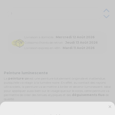
Livraison à domicile :
Mercredi 12 Août 2026
Colissimo Points de retrait :
Jeudi 13 Août 2026
Livraison express en 48h :
Mardi 11 Août 2026
Peinture luminescente
La
peinture uv
est une peinture totalement originale et inattendue,
puisqu'elle va réagir à la lumière noire. En effet, au contact des rayons
ultraviolets, la peinture va se mettre à briller et devenir luminescent. Idéal
pour appliquer aussi bien sur le visage que sur le corps, cette peinture va
permettre de créer des tenues atypiques et des
déguisements fluo
de
qualité.
Comment utiliser la peinture fluorescente ?
La
peinture fluo
va s'appliquer comme n'importe quelle autre