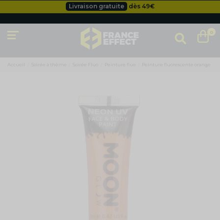
Livraison gratuite
dès 49
€
Besoin d'un devis pro ?
Cliquez ici
Livraison gratuite
dès 49
€
0
Accueil
Soirée à thème
Soirée Fluo
Peinture fluo
Peinture fluorescente orange