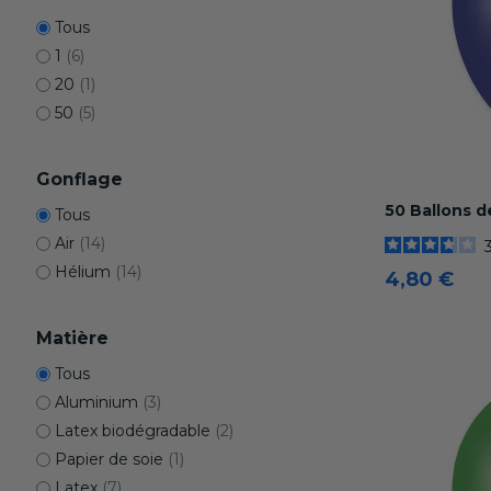
Tous
1
(6)
20
(1)
50
(5)
Gonflage
50 Ballons 
Tous
Air
(14)
Hélium
(14)
4,80 €
Matière
Tous
Aluminium
(3)
Latex biodégradable
(2)
Papier de soie
(1)
Latex
(7)