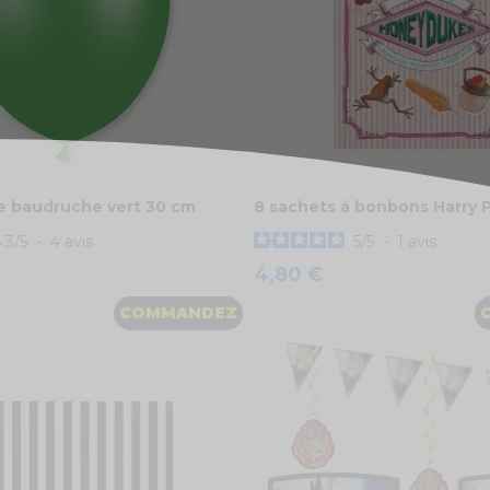
de baudruche vert 30 cm
8 sachets à bonbons Harry 
3.3
/
5
-
4
avis
5
/
5
-
1
avis
4,80 €
COMMANDEZ