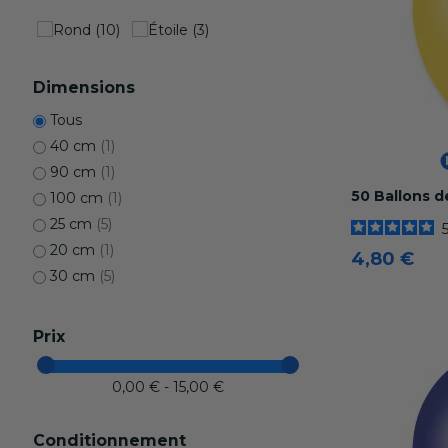
Dimensions
Tous
40 cm
(1)
90 cm
(1)
50 Ballons 
100 cm
(1)
25 cm
(5)
20 cm
(1)
4,80 €
30 cm
(5)
Prix
0,00 € - 15,00 €
Conditionnement