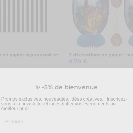
s en papier rayures noir et
7 décorations en papier Har
8,70 €
COMMANDEZ
✨ -5% de bienvenue
Promos exclusives, nouveautés, idées créatives... Inscrivez-
vous à la newsletter et faites briller vos évènements au
meilleur prix !
Prénom