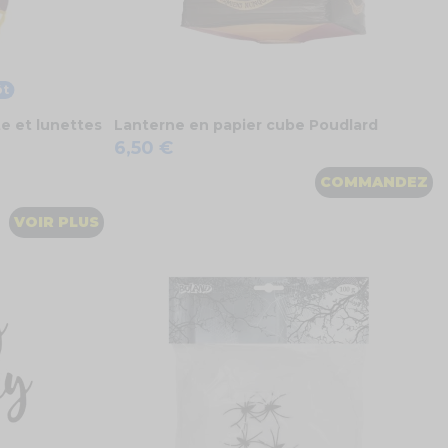
ôt
te et lunettes
Lanterne en papier cube Poudlard
6,50 €
COMMANDEZ
VOIR PLUS