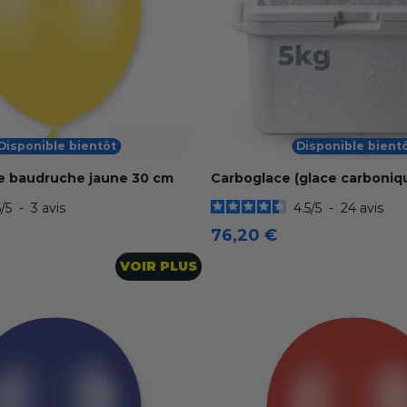
Disponible bientôt
Disponible bient
de baudruche jaune 30 cm
Carboglace (glace carboniqu
5
/
5
-
3
avis
4.5
/
5
-
24
avis
76,20 €
VOIR PLUS