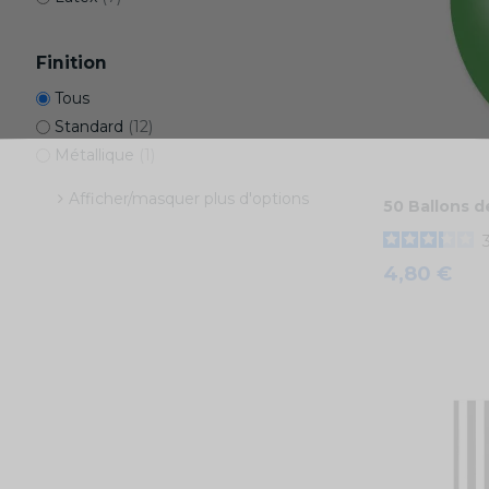
Finition
Tous
Standard
(12)
Métallique
(1)
Afficher/masquer plus d'options
50 Ballons 
4,80 €