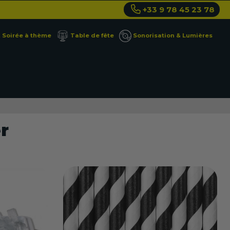
+33 9 78 45 23 78
Soirée à thème
Table de fête
Sonorisation & Lumières
r