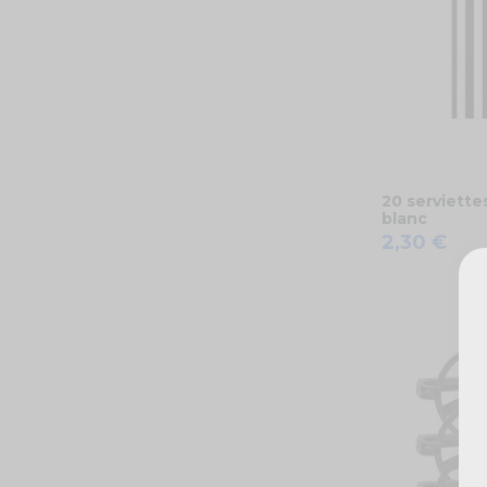
20 serviette
blanc
2,30 €