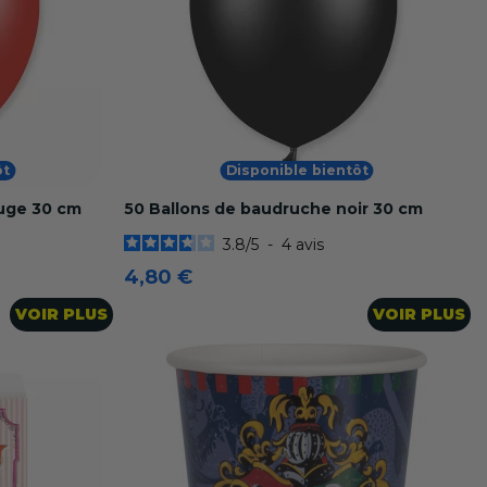
ôt
Disponible bientôt
ouge 30 cm
50 Ballons de baudruche noir 30 cm
3.8
/
5
-
4
avis
4,80 €
VOIR PLUS
VOIR PLUS