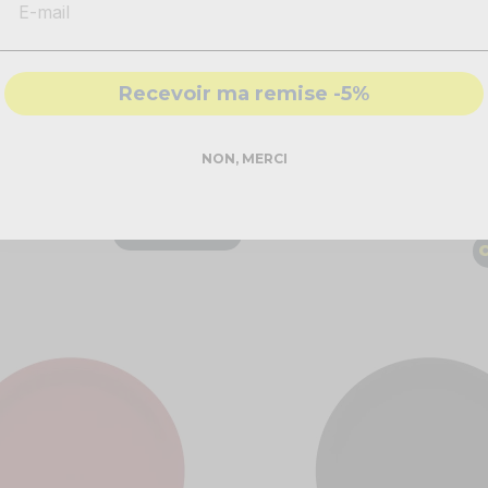
Recevoir ma remise -5%
NON, MERCI
lunettes rondes Harry Potter
8 Ballons de baudruche Har
latex
3,60 €
COMMANDEZ