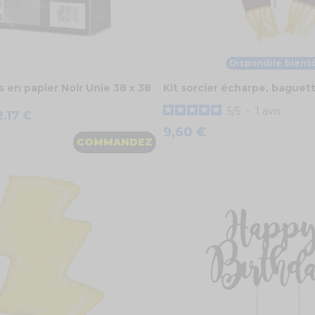
Disponible bient
s en papier Noir Unie 38 x 38
Kit sorcier écharpe, baguet
5
/
5
-
1
avis
2,17 €
9,60 €
COMMANDEZ