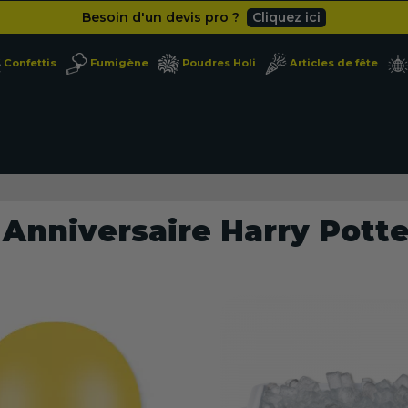
Besoin d'un devis pro ?
Cliquez ici
Livraison gratuite
dès 49
€
Confettis
Fumigène
Poudres Holi
Articles de fête
Besoin d'un devis pro ?
Cliquez ici
Livraison gratuite
dès 49
€
Anniversaire Harry Potte