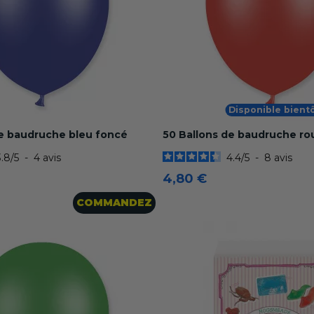
Disponible bient
de baudruche bleu foncé
50 Ballons de baudruche r
3.8
/
5
-
4
avis
4.4
/
5
-
8
avis
4,80 €
COMMANDEZ