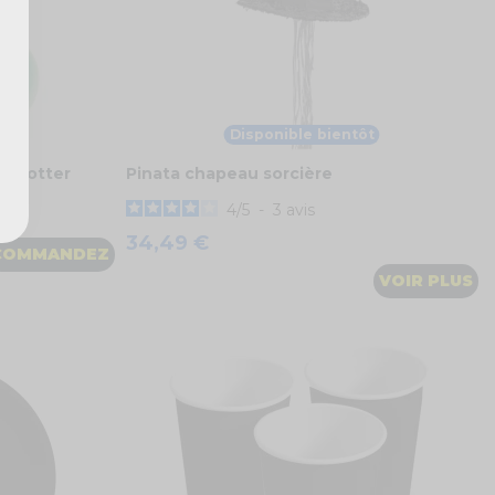
Disponible bientôt
ry Potter
Pinata chapeau sorcière
4
/
5
-
3
avis
34,49 €
COMMANDEZ
VOIR PLUS