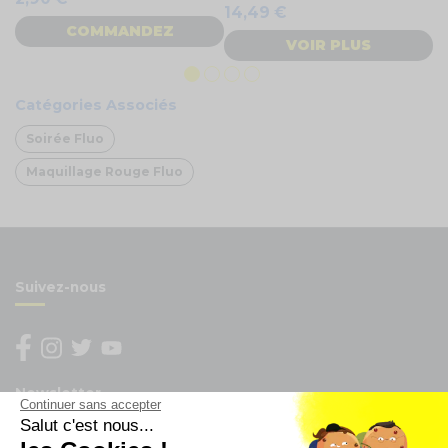
14,49 €
COMMANDEZ
VOIR PLUS
Catégories Associés
Soirée Fluo
Maquillage Rouge Fluo
Suivez-nous
Newsletter
Continuer sans accepter
Salut c'est nous...