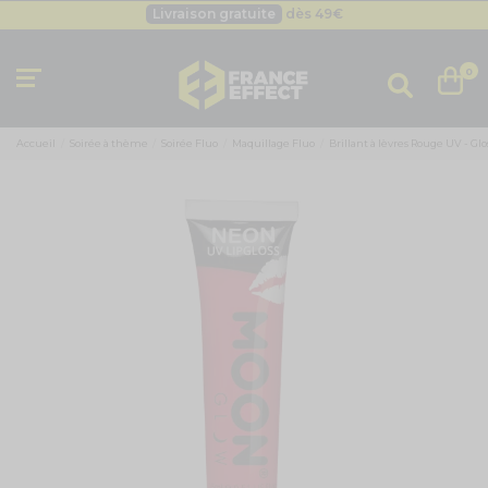
Besoin d'un devis pro ?
Cliquez ici
Livraison gratuite
dès 49
€
0
Accueil
Soirée à thème
Soirée Fluo
Maquillage Fluo
Brillant à lèvres Rouge UV - Glo