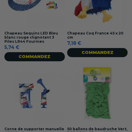
Chapeau Sequins LED Bleu
Chapeau Coq France 45 x 20
blanc rouge clignotant 3
cm
Piles LR44 Fournies
7,18 €
5,74 €
COMMANDEZ
COMMANDEZ
Corne de supporter manuelle
50 ballons de baudruche Vert,