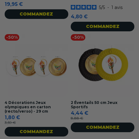
19,95 €
5
/
5
-
1
avis
COMMANDEZ
4,80 €
COMMANDEZ
-50%
-50%
4 Décorations Jeux
2 Éventails 50 cm Jeux
olympiques en carton
Sportifs
(recto/verso) - 29 cm
4,44 €
1,80 €
8,88 €
3,59 €
COMMANDEZ
COMMANDEZ