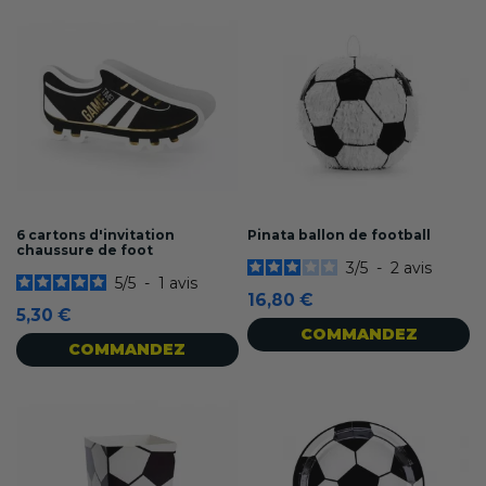
6 cartons d'invitation
Pinata ballon de football
chaussure de foot
3
/
5
-
2
avis
5
/
5
-
1
avis
16,80 €
5,30 €
COMMANDEZ
COMMANDEZ