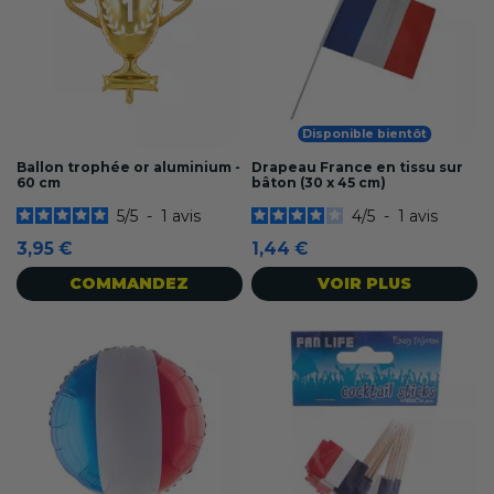
Disponible bientôt
Ballon trophée or aluminium -
Drapeau France en tissu sur
60 cm
bâton (30 x 45 cm)
5
/
5
-
1
avis
4
/
5
-
1
avis
3,95 €
1,44 €
COMMANDEZ
VOIR PLUS