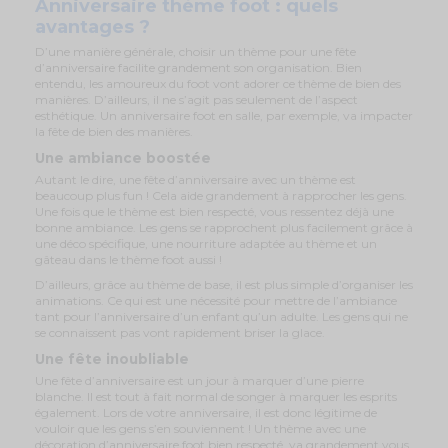
Anniversaire thème foot : quels
avantages ?
D’une manière générale, choisir un thème pour une fête
d’anniversaire facilite grandement son organisation. Bien
entendu, les amoureux du foot vont adorer ce thème de bien des
manières. D’ailleurs, il ne s’agit pas seulement de l’aspect
esthétique. Un anniversaire foot en salle, par exemple, va impacter
la fête de bien des manières.
Une ambiance boostée
Autant le dire, une fête d’anniversaire avec un thème est
beaucoup plus fun ! Cela aide grandement à rapprocher les gens.
Une fois que le thème est bien respecté, vous ressentez déjà une
bonne ambiance. Les gens se rapprochent plus facilement grâce à
une déco spécifique, une nourriture adaptée au thème et un
gâteau dans le thème foot aussi !
D’ailleurs, grâce au thème de base, il est plus simple d’organiser les
animations. Ce qui est une nécessité pour mettre de l’ambiance
tant pour l’anniversaire d’un enfant qu’un adulte. Les gens qui ne
se connaissent pas vont rapidement briser la glace.
Une fête inoubliable
Une fête d’anniversaire est un jour à marquer d’une pierre
blanche. Il est tout à fait normal de songer à marquer les esprits
également. Lors de votre anniversaire, il est donc légitime de
vouloir que les gens s’en souviennent ! Un thème avec une
décoration d’anniversaire foot bien respecté, va grandement vous