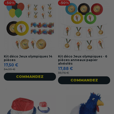
-50%
-50%
Kit déco Jeux olympiques 14
Kit déco Jeux olympiques - 6
pièces
pièces anneaux papier
alvéolés
17,50 €
17,88 €
34,99 €
35,76 €
COMMANDEZ
COMMANDEZ