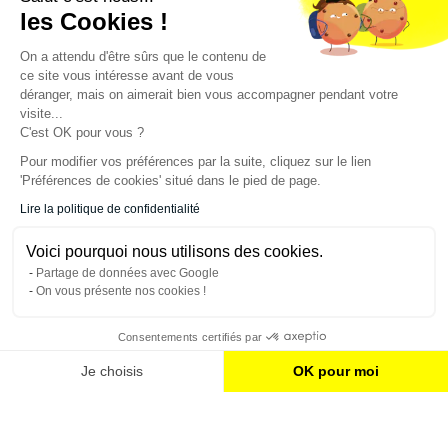
les Cookies !
Newsletter
On a attendu d'être sûrs que le contenu de
ce site vous intéresse avant de vous
Enregistrez vous à la newsletter
déranger, mais on aimerait bien vous accompagner pendant votre
visite...
Restez à l'actualité sur nos produits et les offres du
moment
C'est OK pour vous ?
Pour modifier vos préférences par la suite, cliquez sur le lien
'Préférences de cookies' situé dans le pied de page.
NOS SERVICES
Lire la politique de confidentialité
Voici pourquoi nous utilisons des cookies.
INFORMATIONS
Partage de données avec Google
On vous présente nos cookies !
CONTACT
Consentements certifiés par
Je choisis
OK pour moi
Plateforme de Gestion du Consentement : Personnalisez vos Options
Axeptio consent
Notre plateforme vous permet d'adapter et de gérer vos paramètres de confiden