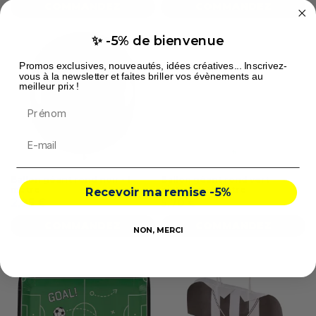
COMMANDEZ
COMMANDEZ
✨ -5% de bienvenue
Promos exclusives, nouveautés, idées créatives... Inscrivez-
vous à la newsletter et faites briller vos évènements au
meilleur prix !
Prénom
Ballon géant rond noir - 1
Ballon géant rond vert
mètre
pistache - 1 mètre
Recevoir ma remise -5%
2,95 €
5,70 €
COMMANDEZ
COMMANDEZ
NON, MERCI