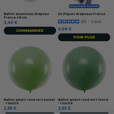
Disponible bientôt
Ballon aluminium drapeau
24 Piques drapeaux France
France 46 cm
5
/
5
-
2
avis
2,40 €
0,99 €
COMMANDEZ
VOIR PLUS
Ballon géant rond vert pastel
Ballon géant rond vert foncé
- 1 mètre
- 1 mètre
2,95 €
2,95 €