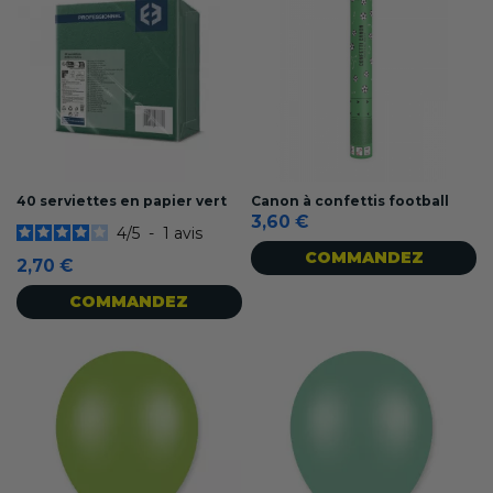
40 serviettes en papier vert
Canon à confettis football
3,60 €
4
/
5
-
1
avis
COMMANDEZ
2,70 €
COMMANDEZ