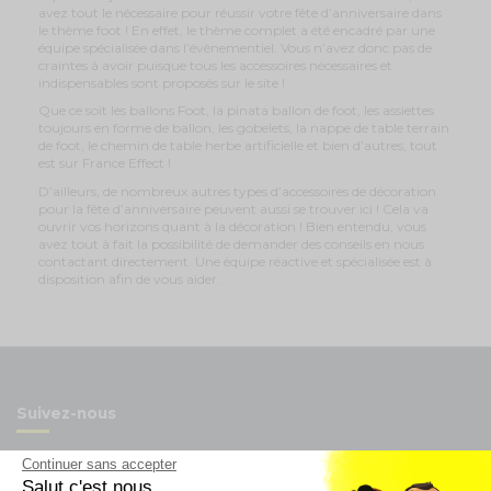
avez tout le nécessaire pour réussir votre fête d’anniversaire dans
le thème foot ! En effet, le thème complet a été encadré par une
équipe spécialisée dans l’évènementiel. Vous n’avez donc pas de
craintes à avoir puisque tous les accessoires nécessaires et
indispensables sont proposés sur le site !
Que ce soit les ballons Foot, la pinata ballon de foot, les assiettes
toujours en forme de ballon, les gobelets, la nappe de table terrain
de foot, le chemin de table herbe artificielle et bien d’autres, tout
est sur France Effect !
D’ailleurs, de nombreux autres types d’accessoires de décoration
pour la fête d’anniversaire peuvent aussi se trouver ici ! Cela va
ouvrir vos horizons quant à la décoration ! Bien entendu, vous
avez tout à fait la possibilité de demander des conseils en nous
contactant directement. Une équipe réactive et spécialisée est à
disposition afin de vous aider.
Suivez-nous
Continuer sans accepter
Salut c'est nous...