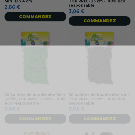
MINI 12 x 4 cm
TOP PRIX - 23 cm - 100% éco
responsable
2,86 €
3,06 €
COMMANDEZ
COMMANDEZ
50 ballons de baudruche Vert
50 ballons de baudruche Noir,
Forêt, TOP PRIX - 23 cm - 100%
TOP PRIX - 23 cm - 100% éco
éco responsable
responsable
3,06 €
3,06 €
COMMANDEZ
COMMANDEZ