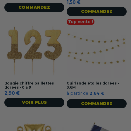
1,50 €
COMMANDEZ
COMMANDEZ
Top vente !
Bougie chiffre paillettes
Guirlande étoiles dorées -
dorées - 0 à 9
3.6M
2,90 €
à partir de
2,64 €
VOIR PLUS
COMMANDEZ