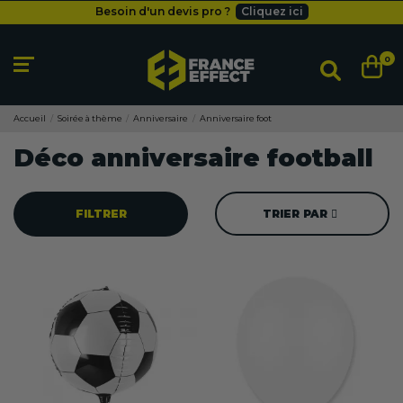
Besoin d'un devis pro ?
Cliquez ici
Livraison gratuite
dès 49
€
Besoin d'un devis pro ?
Cliquez ici
0
Livraison gratuite
dès 49
€
Accueil
Soirée à thème
Anniversaire
Anniversaire foot
Déco anniversaire football
FILTRER
TRIER PAR