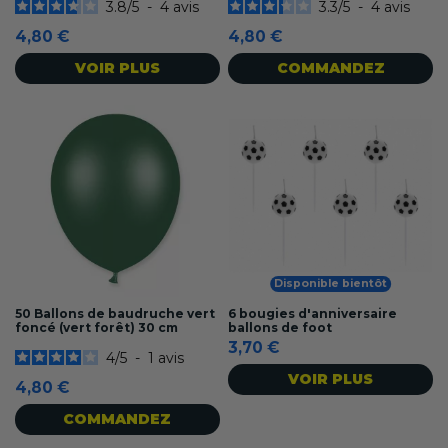
3.8
/
5
-
4
avis
3.3
/
5
-
4
avis
4,80 €
4,80 €
VOIR PLUS
COMMANDEZ
Disponible bientôt
50 Ballons de baudruche vert
6 bougies d'anniversaire
foncé (vert forêt) 30 cm
ballons de foot
3,70 €
4
/
5
-
1
avis
VOIR PLUS
4,80 €
COMMANDEZ