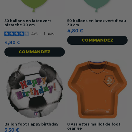
50 ballons en latex vert
50 ballons en latex vert d'eau
pistache 30 cm
30 cm
4,80 €
4
/
5
-
1
avis
COMMANDEZ
4,80 €
COMMANDEZ
Ballon foot Happy birthday
8 Assiettes maillot de foot
orange
3,50 €