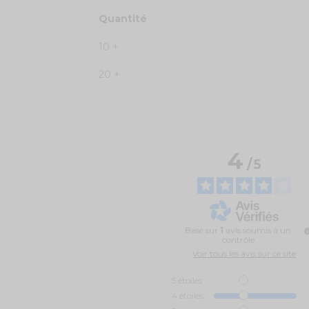
Quantité
10 +
20 +
4
/
5
Basé sur
1
avis soumis à un
contrôle
Voir tous les avis sur ce site
5
étoiles
4
étoiles