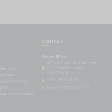
S
CONTACT
France Effect
433 rue Phare de Roquerols
ZI les Eaux Blanches
identialité
34200 SETE
ractation
+33 9 78 45 23 78
ées personnelles
Nous contacter par mail
ation
férences en matière