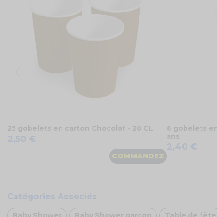
25 gobelets en carton Chocolat - 20 CL
6 gobelets en
ans
2,50 €
2,40 €
COMMANDEZ
Catégories Associés
Baby Shower
Baby Shower garçon
Table de fête