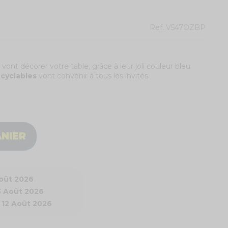
Ref.
V547OZBP
vont décorer votre table, grâce à leur joli couleur bleu
ecyclables
vont convenir à tous les invités.
ANIER
Août 2026
3 Août 2026
 12 Août 2026