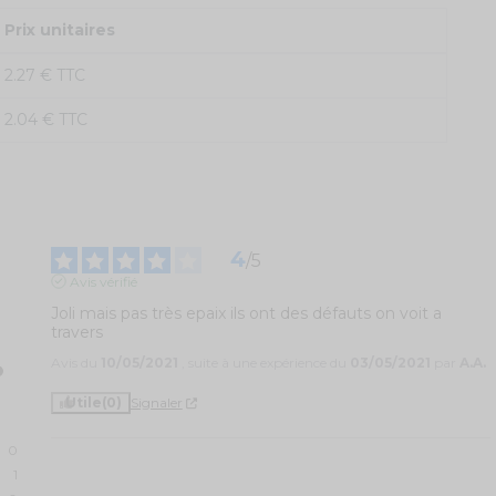
Prix unitaires
2.27 € TTC
2.04 € TTC
4
/
5
Avis vérifié
Joli mais pas très epaix ils ont des défauts on voit a 
travers
Avis du
10/05/2021
, suite à une expérience du
03/05/2021
par
A.A.
Utile
(0)
Signaler
0
1