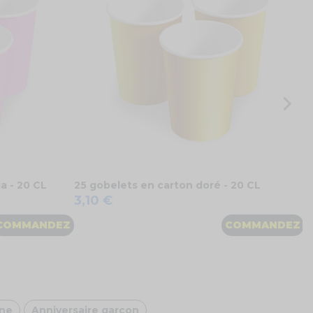
2
a - 20 CL
25 gobelets en carton doré - 20 CL
3,10 €
COMMANDEZ
COMMANDEZ
ène
Anniversaire garçon