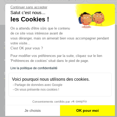
Continuer sans accepter
Déco Anniversaire Bleu
Arche de ballon Bleu
Oh 
Salut c'est nous...
les Cookies !
On a attendu d'être sûrs que le contenu
de ce site vous intéresse avant de
vous déranger, mais on aimerait bien vous accompagner pendant
Suivez-nous
votre visite...
C'est OK pour vous ?
Pour modifier vos préférences par la suite, cliquez sur le lien
'Préférences de cookies' situé dans le pied de page.
Lire la politique de confidentialité
Newsletter
Voici pourquoi nous utilisons des cookies.
Partage de données avec Google
Enregistrez vous à la newsletter
On vous présente nos cookies !
Restez à l'actualité sur nos produits et les offres du moment
Consentements certifiés par
Je choisis
OK pour moi