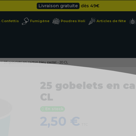
Livraison gratuite
dès 49
€
Besoin d'un devis pro ?
Cliquez ici
Confettis
Fumigène
Poudres Holi
Articles de fête
Livraison gratuite
dès 49
€
25 gobelets en carton bleu pastel - 20 CL
25 gobelets en ca
CL
En stock
2,50 €
TTC