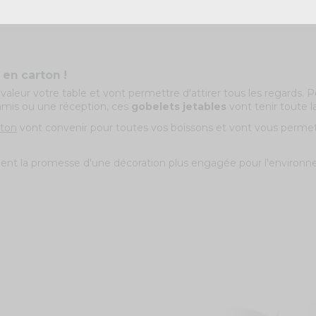
 en carton !
valeur votre table et vont permettre d'attirer tous les regards. P
 amis ou une réception, ces
gobelets jetables
vont tenir toute la
rton
vont convenir pour toutes vos boissons et vont vous permett
nt la promesse d'une décoration plus engagée pour l'environn