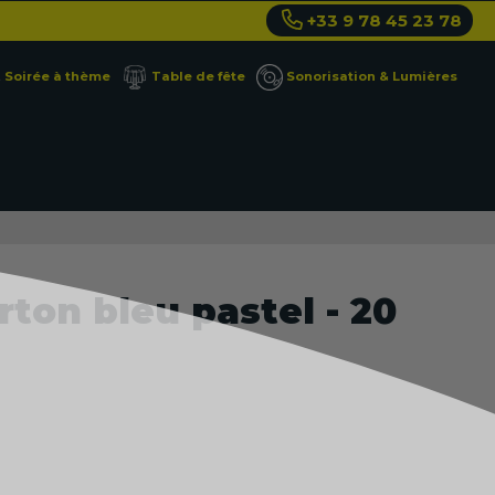
+33 9 78 45 23 78
Soirée à thème
Table de fête
Sonorisation & Lumières
rton bleu pastel - 20