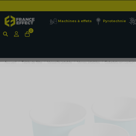
Machines à effets
Pyrotechnie
0
Accueil
Table de fête
Vaisselle jetable
Verres jetables
Gobelets en carton