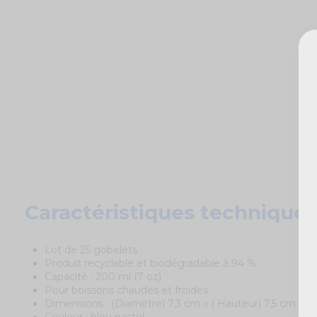
Caractéristiques techniques
Lot de 25 gobelets
Produit recyclable et biodégradable à 94 %
Capacité : 200 ml (7 oz)
Pour boissons chaudes et froides
Dimensions : (Diamètre) 7,3 cm x ( Hauteur) 7,5 cm
Couleur : bleu pastel