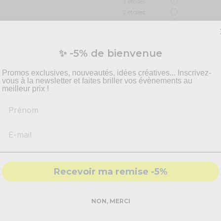
3
étoiles
2
étoiles
1
étoile
Trier les avis
✨ -5% de bienvenue
Promos exclusives, nouveautés, idées créatives... Inscrivez-
vous à la newsletter et faites briller vos évènements au
meilleur prix !
Prénom
Recevoir ma remise -5%
NON, MERCI