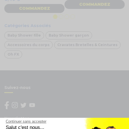
COMMANDEZ
COMMANDEZ
Catégories Associés
Baby Shower fille
Baby Shower garçon
Accessoires du corps
Cravates Bretelles & Ceintures
Oh FX
Suivez-nous
Newsletter
Continuer sans accepter
Salut c'est nous...