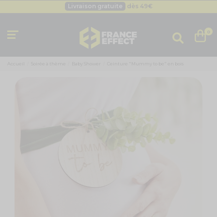
Livraison gratuite
dès 49
€
Besoin d'un devis pro ?
Cliquez ici
Livraison gratuite
dès 49
€
0
Accueil
Soirée à thème
Baby Shower
Ceinture "Mummy to be" en bois