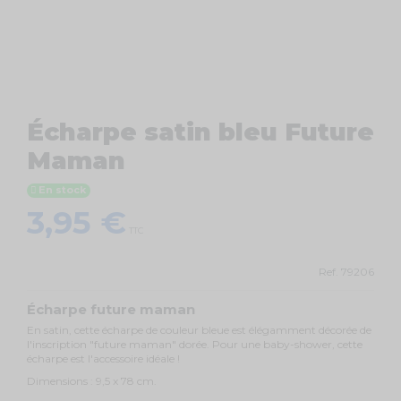
Écharpe satin bleu Future
Maman
En stock
3,95 €
TTC
Ref.
79206
Écharpe future maman
En satin, cette écharpe de couleur bleue est élégamment décorée de
l'inscription "future maman" dorée. Pour une baby-shower, cette
écharpe est l'accessoire idéale !
Dimensions : 9,5 x 78 cm.