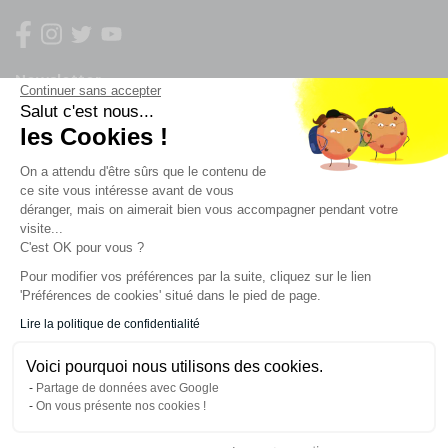
Newsletter
Continuer sans accepter
Salut c'est nous...
Enregistrez vous à la newsletter
les Cookies !
Restez à l'actualité sur nos produits et les offres du
On a attendu d'être sûrs que le contenu de
moment
ce site vous intéresse avant de vous
déranger, mais on aimerait bien vous accompagner pendant votre
visite...
C'est OK pour vous ?
NOS SERVICES
Pour modifier vos préférences par la suite, cliquez sur le lien
'Préférences de cookies' situé dans le pied de page.
INFORMATIONS
Lire la politique de confidentialité
Voici pourquoi nous utilisons des cookies.
CONTACT
Partage de données avec Google
On vous présente nos cookies !