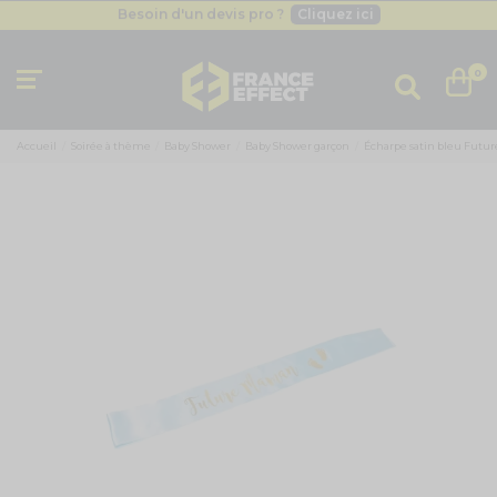
Besoin d'un devis pro ?
Cliquez ici
Livraison gratuite
dès 49
€
Besoin d'un devis pro ?
Cliquez ici
0
Livraison gratuite
dès 49
€
Accueil
Soirée à thème
Baby Shower
Baby Shower garçon
Écharpe satin bleu Fut