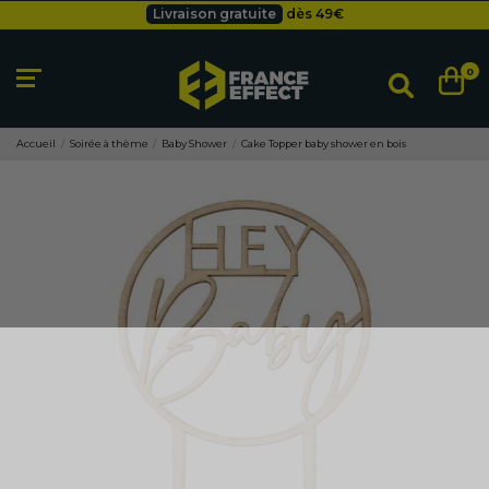
Livraison gratuite
dès 49
€
Besoin d'un devis pro ?
Cliquez ici
Livraison gratuite
dès 49
€
0
Accueil
Soirée à thème
Baby Shower
Cake Topper baby shower en bois