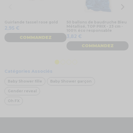
Guirlande tassel rose gold
50 ballons de baudruche Bleu
St
Métallisé, TOP PRIX - 23 cm -
ba
2,95 €
100% éco responsable
3,82 €
COMMANDEZ
4
COMMANDEZ
Catégories Associés
Baby Shower fille
Baby Shower garçon
Gender reveal
Oh FX