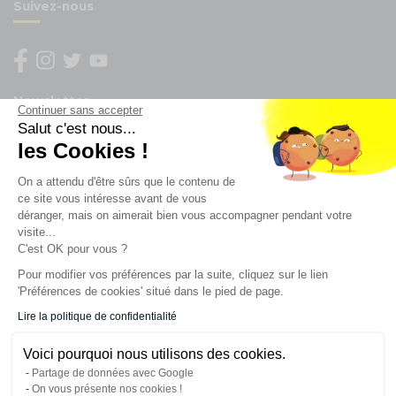
Suivez-nous
Newsletter
Continuer sans accepter
Salut c'est nous...
les Cookies !
Enregistrez vous à la newsletter
Restez à l'actualité sur nos produits et les offres du
On a attendu d'être sûrs que le contenu de
moment
ce site vous intéresse avant de vous
déranger, mais on aimerait bien vous accompagner pendant votre
visite...
C'est OK pour vous ?
NOS SERVICES
Pour modifier vos préférences par la suite, cliquez sur le lien
'Préférences de cookies' situé dans le pied de page.
INFORMATIONS
Lire la politique de confidentialité
Voici pourquoi nous utilisons des cookies.
CONTACT
Partage de données avec Google
On vous présente nos cookies !