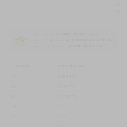
Livraison à domicile :
Mardi 11 Août 2026
Colissimo Points de retrait :
Mercredi 12 Août 2026
Livraison express en 48h :
Mardi 11 Août 2026
Quantité
Prix unitaires
10 +
0.95 € TTC
20 +
0.9 € TTC
50 +
0.86 € TTC
100 +
0.83 € TTC
200 +
0.8 € TTC
500 +
0.76 € TTC