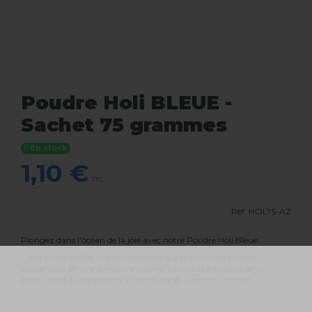
Poudre Holi BLEUE -
Sachet 75 grammes
En stock
1,10 €
TTC
Ref.
HOL75-AZ
Plongez dans l'océan de la joie avec notre Poudre Holi Bleue.
Cette poudre offre une teinte céleste qui transforme chaque
événement en une aventure colorée. Laissez la fraîcheur de la
Poudre Holi Bleue inspirer la créativité et l'émerveillement.