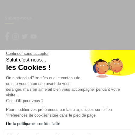
Suivez-nous
Newsletter
Continuer sans accepter
Salut c'est nous...
Enregistrez vous à la newsletter
les Cookies !
Restez à l'actualité sur nos produits et les offres du
On a attendu d'être sûrs que le contenu de
moment
ce site vous intéresse avant de vous
déranger, mais on aimerait bien vous accompagner pendant votre
visite...
C'est OK pour vous ?
NOS SERVICES
Pour modifier vos préférences par la suite, cliquez sur le lien
'Préférences de cookies' situé dans le pied de page.
INFORMATIONS
Lire la politique de confidentialité