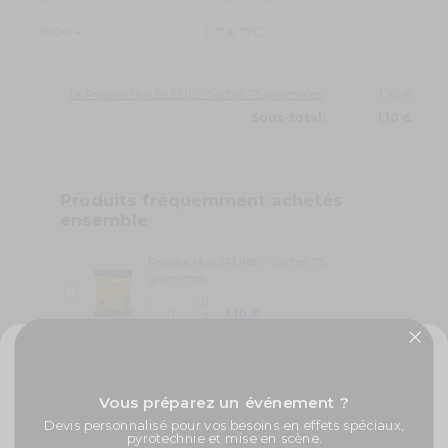
1000 +
0.7 € TTC
1 x Poudre Holi BLEUE - Sachet 75 grammes:
1,10 €
Sous-total:
1,10 €
Produits fréquemment achetés
ensemble
Poudre Holi JAUNE - Sachet 75
grammes
1,10 €
Poudre Holi ORANGE - Sachet 75
grammes
✨ -5% de bienvenue
1,10 €
Vous préparez un événement ?
Promos exclusives, nouveautés, idées créatives... Inscrivez-
Devis personnalisé pour vos besoins en effets spéciaux,
vous à la newsletter et faites briller vos évènements au
Poudre Holi ROSE - Sachet 75 grammes
pyrotechnie et mise en scène.
meilleur prix !