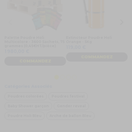
Palette Poudre Holi
Extincteur Poudre Holi
Po
Multicolore - 3600 Sachets, 75
Orange - 5Kg
5
grammes (0,45€HT/pièce)
119,00 €
4
1 980,00 €
COMMANDEZ
COMMANDEZ
Catégories Associés
Poudres colorées
Poudres festival
Baby Shower garçon
Gender reveal
Poudre Holi Bleu
Arche de ballon Bleu