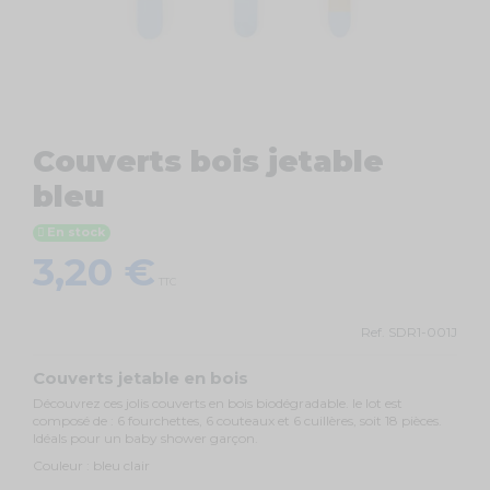
Couverts bois jetable
bleu
En stock
3,20 €
TTC
Ref.
SDR1-001J
Couverts jetable en bois
Découvrez ces jolis couverts en bois biodégradable. le lot est
composé de : 6 fourchettes, 6 couteaux et 6 cuillères, soit 18 pièces.
Idéals pour un baby shower garçon.
Couleur : bleu clair