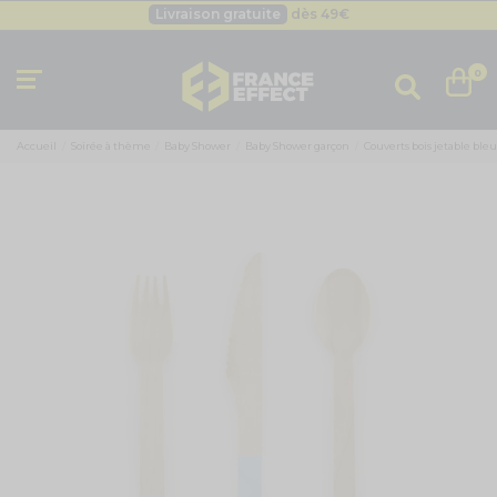
Livraison gratuite
dès 49
€
Besoin d'un devis pro ?
Cliquez ici
Livraison gratuite
dès 49
€
0
Accueil
Soirée à thème
Baby Shower
Baby Shower garçon
Couverts bois jetable bleu