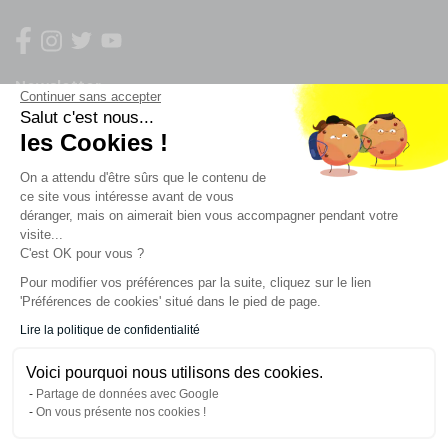
Newsletter
Continuer sans accepter
Salut c'est nous...
les Cookies !
Enregistrez vous à la newsletter
Restez à l'actualité sur nos produits et les offres du
On a attendu d'être sûrs que le contenu de
moment
ce site vous intéresse avant de vous
déranger, mais on aimerait bien vous accompagner pendant votre
visite...
C'est OK pour vous ?
NOS SERVICES
Pour modifier vos préférences par la suite, cliquez sur le lien
'Préférences de cookies' situé dans le pied de page.
INFORMATIONS
Lire la politique de confidentialité
Voici pourquoi nous utilisons des cookies.
CONTACT
Partage de données avec Google
On vous présente nos cookies !