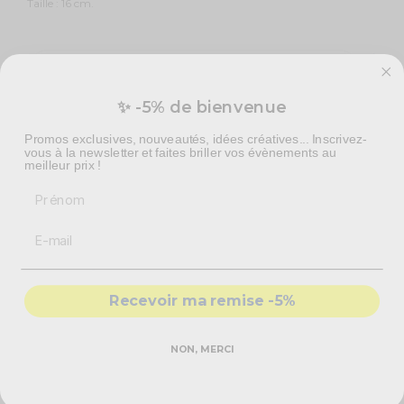
Taille : 16 cm.
✨ -5% de bienvenue
Promos exclusives, nouveautés, idées créatives... Inscrivez-
vous à la newsletter et faites briller vos évènements au
Livraison à domicile :
Mardi 11 Août 2026
meilleur prix !
Colissimo Points de retrait :
Mercredi 12 Août 2026
Prénom
Livraison express en 48h :
Mardi 11 Août 2026
Vous aimerez aussi
Recevoir ma remise -5%
NON, MERCI