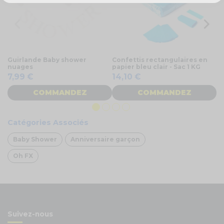
Guirlande Baby shower
Confettis rectangulaires en
Co
nuages
papier bleu clair - Sac 1 KG
4
7,99 €
14,10 €
COMMANDEZ
COMMANDEZ
Catégories Associés
Baby Shower
Anniversaire garçon
Oh FX
Suivez-nous