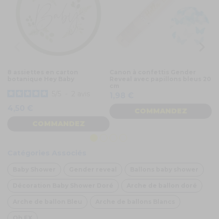
8 assiettes en carton
Canon à confettis Gender
Po
botanique Hey Baby
Reveal avec papillons bleus 20
g
cm
1,
5
/
5
-
2
avis
1,98 €
4,50 €
COMMANDEZ
COMMANDEZ
Catégories Associés
Baby Shower
Gender reveal
Ballons baby shower
Décoration Baby Shower Doré
Arche de ballon doré
Arche de ballon Bleu
Arche de ballons Blancs
Oh FX