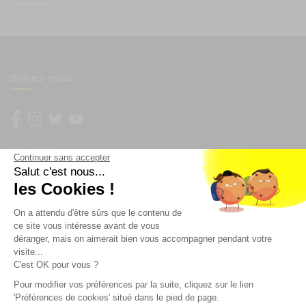
Suivez-nous
Newsletter
Continuer sans accepter
Salut c'est nous...
les Cookies !
Enregistrez vous à la newsletter
Restez à l'actualité sur nos produits et les offres du
On a attendu d'être sûrs que le contenu de
moment
ce site vous intéresse avant de vous
déranger, mais on aimerait bien vous accompagner pendant votre
visite...
C'est OK pour vous ?
NOS SERVICES
Pour modifier vos préférences par la suite, cliquez sur le lien
'Préférences de cookies' situé dans le pied de page.