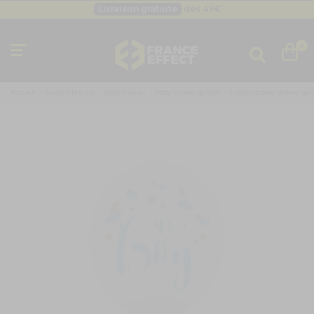
Livraison gratuite
dès 49
€
Besoin d'un devis pro ?
Cliquez ici
Livraison gratuite
dès 49
€
0
Accueil
Soirée à thème
Baby Shower
Baby Shower garçon
6 Ballons baby shower garç