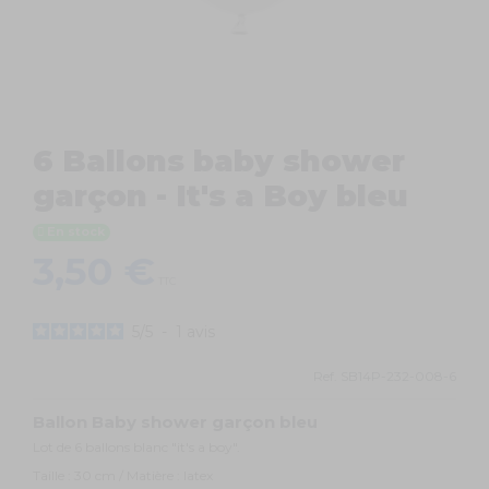
6 Ballons baby shower
garçon - It's a Boy bleu
En stock
3,50 €
TTC
5
/
5
-
1
avis
Ref.
SB14P-232-008-6
Ballon Baby shower garçon bleu
Lot de 6 ballons blanc "it's a boy".
Taille : 30 cm / Matière : latex