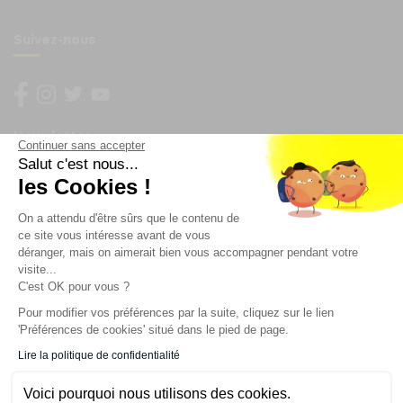
Suivez-nous
Newsletter
Continuer sans accepter
Salut c'est nous...
Enregistrez vous à la newsletter
les Cookies !
Restez à l'actualité sur nos produits et les offres du
On a attendu d'être sûrs que le contenu de
moment
ce site vous intéresse avant de vous
déranger, mais on aimerait bien vous accompagner pendant votre
visite...
C'est OK pour vous ?
NOS SERVICES
Pour modifier vos préférences par la suite, cliquez sur le lien
'Préférences de cookies' situé dans le pied de page.
INFORMATIONS
Lire la politique de confidentialité
Voici pourquoi nous utilisons des cookies.