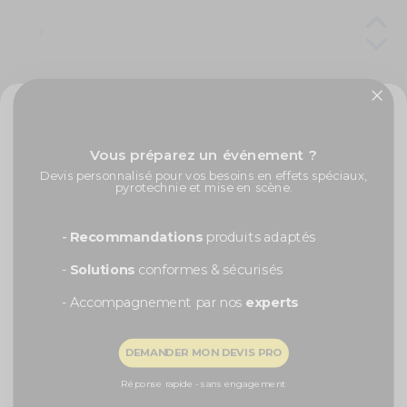
Livraison à domicile :
Mercredi 12 Août 2026
✨ -5% de bienvenue
Colissimo Points de retrait :
Jeudi 13 Août 2026
Vous préparez un événement ?
Livraison express en 48h :
Mercredi 12 Août 2026
Promos exclusives, nouveautés, idées créatives... Inscrivez-
Devis personnalisé pour vos besoins en effets spéciaux,
vous à la newsletter et faites briller vos évènements au
pyrotechnie et mise en scène.
meilleur prix !
Prénom
-
Recommandations
produits adaptés
-
Solutions
conformes & sécurisés
Vous aimerez aussi
- Accompagnement par nos
experts
Recevoir ma remise -5%
DEMANDER MON DEVIS PRO
NON, MERCI
Réponse rapide - sans engagement