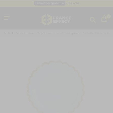
Livraison gratuite
dès 49
€
Besoin d'un devis pro ?
Cliquez ici
Livraison gratuite
dès 49
€
0
Accueil
Soirée à thème
Baby Shower
Baby Shower garçon
6 assiettes bleu et doré