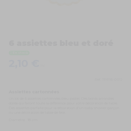
6 assiettes bleu et doré
En stock
2,10 €
TTC
Ref.
TPP16-001J
Assiettes cartonnées
Un lot de 6 assiettes cartonnées bleu pastel. Des bords arrondies
dorée qui feront toute la différence pour votre décoration de table.
Des assiettes parfaite pour la décoration d'un baby shower garçon
ou une décoration de table de fête.
Diamètre : 18 cm.