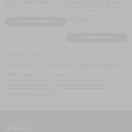
Kit arche de 55 ballons - MIX
50 ballons de baudruche Bleu
Ba
ROSE
Médium, TOP PRIX - 23 cm -
cl
100% éco responsable
9,26 €
1
5
/
5
-
1
avis
COMMANDEZ
3,06 €
COMMANDEZ
Catégories Associés
Ballons blancs
Ballons bleus
Baby Shower garçon
Ballons géants
Ballon gonflable
Arche de ballon Bleu
Arche de ballons Blancs
Ballon en latex
Oh FX
Suivez-nous