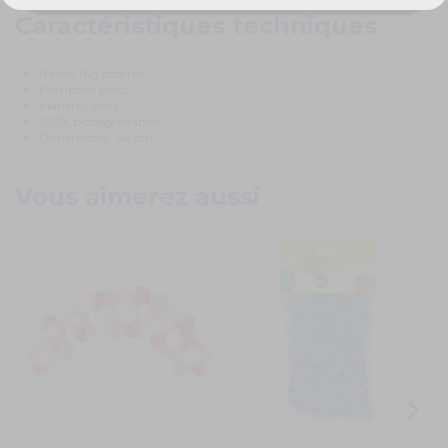
Caractéristiques techniques
Ballon Big brother
Pompons bleus
Matière : latex
100% biodégradables
Dimensions : 46 cm
Vous aimerez aussi