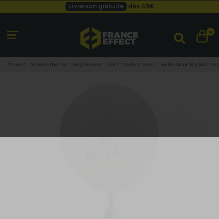
Livraison gratuite
dès 49
€
Besoin d'un devis pro ?
Cliquez ici
Livraison gratuite
dès 49
€
0
Accueil
Soirée à thème
Baby Shower
Ballons baby shower
Ballon blanc Big Brother