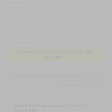
Dimensions : 46 cm
PRÉVENEZ-MOI LORSQUE LE PRODUIT EST
DISPONIBLE
1 x Ballon blanc Big Brother avec pompons bleus
5,90 €
46 cm:
Sous-total:
5,90 €
Produits fréquemment achetés
ensemble