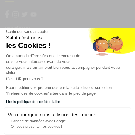
Newsletter
Continuer sans accepter
Salut c'est nous...
Enregistrez vous à la newsletter
les Cookies !
Restez à l'actualité sur nos produits et les offres du
On a attendu d'être sûrs que le contenu de
moment
ce site vous intéresse avant de vous
déranger, mais on aimerait bien vous accompagner pendant votre
visite...
C'est OK pour vous ?
NOS SERVICES
Pour modifier vos préférences par la suite, cliquez sur le lien
'Préférences de cookies' situé dans le pied de page.
INFORMATIONS
Lire la politique de confidentialité
Voici pourquoi nous utilisons des cookies.
CONTACT
Partage de données avec Google
On vous présente nos cookies !