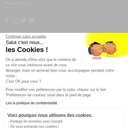
Suivez-nous
Newsletter
Continuer sans accepter
Salut c'est nous...
les Cookies !
Enregistrez vous à la newsletter
Restez à l'actualité sur nos produits et les offres du
On a attendu d'être sûrs que le contenu de
moment
ce site vous intéresse avant de vous
déranger, mais on aimerait bien vous accompagner pendant votre
visite...
C'est OK pour vous ?
NOS SERVICES
Pour modifier vos préférences par la suite, cliquez sur le lien
'Préférences de cookies' situé dans le pied de page.
INFORMATIONS
Lire la politique de confidentialité
Voici pourquoi nous utilisons des cookies.
CONTACT
Partage de données avec Google
On vous présente nos cookies !