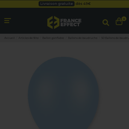
Livraison gratuite
dès 49
€
Besoin d'un devis pro ?
Cliquez ici
Livraison gratuite
dès 49
€
0
Accueil
Articles de fête
Ballon gonflable
Ballons de baudruche
50 Ballons de baudru