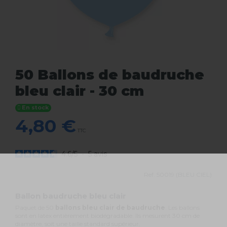
50 Ballons de baudruche
bleu clair - 30 cm
En stock
4,80 €
TTC
4.6
/
5
-
5
avis
Ref.
50019 (BLEU CIEL)
Ballon baudruche bleu clair
Paquet de 50
ballons bleu clair de baudruche
. Les ballons
sont en latex entièrement biodégradable. Ils mesurent 30 cm de
diamètre, soit une taille standard supérieur.