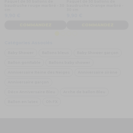
Paquet de 50 ballons de
Paquet de 50 ballons de
ki
baudruche rouge marbré - 30
baudruche Orange marbré -
mu
cm
30 cm
1
9,90 €
9,90 €
COMMANDEZ
COMMANDEZ
Catégories Associés
Baby Shower
Ballons bleus
Baby Shower garçon
Ballon gonflable
Ballons baby shower
Anniversaire Reine des Neiges
Anniversaire sirène
Anniversaire garçon
Déco Anniversaire Bleu
Arche de ballon Bleu
Ballon en latex
Oh FX