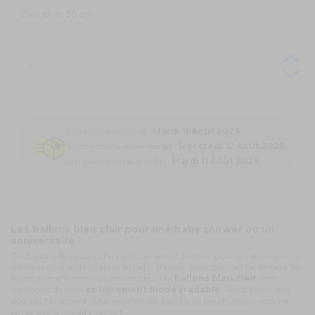
Diamètre : 30 cm
Livraison à domicile :
Mardi 11 Août 2026
Colissimo Points de retrait :
Mercredi 12 Août 2026
Livraison express en 48h :
Mardi 11 Août 2026
Les ballons bleu clair pour une baby shower ou un
anniversaire !
Ces ballons de baudruche bleu clair seront parfaits pour un anniversaire
d'enfant ou une décoration de baby shower. Vous pourrez facilement les
mixer avec d'autres nuances de bleu. Les
ballons bleu clair
sont
composés de latex
entièrement biodégradable
. Résistants, vous
pourrez facilement vous resservir des
ballons de baudruche
si vous ne
serrez pas le noeud trop fort.