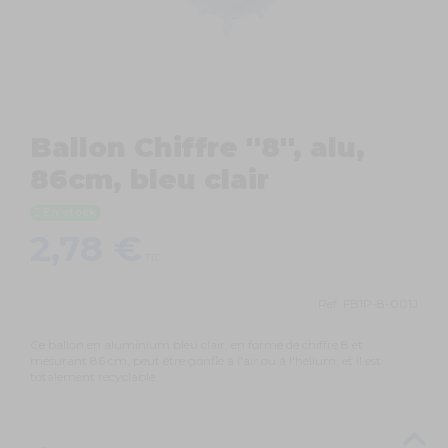
Ballon Chiffre ''8'', alu,
86cm, bleu clair
En stock
2,78 €
TTC
Ref.
FB1P-8-001J
Ce ballon en aluminium bleu clair, en forme de chiffre 8 et
mesurant 86 cm, peut être gonflé à l'air ou à l'hélium, et il est
totalement recyclable.