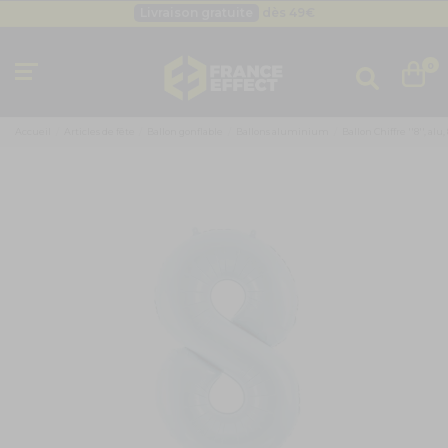
Livraison gratuite
dès 49
€
Besoin d'un devis pro ?
Cliquez ici
Livraison gratuite
dès 49
€
0
Accueil
Articles de fête
Ballon gonflable
Ballons aluminium
Ballon Chiffre ''8'', alu