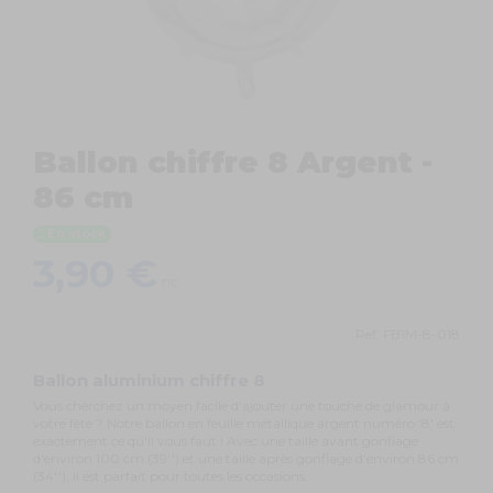
Ballon chiffre 8 Argent -
86 cm
En stock
3,90 €
TTC
Ref.
FB1M-8-018
Ballon aluminium chiffre 8
Vous cherchez un moyen facile d'ajouter une touche de glamour à
votre fête ? Notre ballon en feuille métallique argent numéro '8' est
exactement ce qu'il vous faut ! Avec une taille avant gonflage
d'environ 100 cm (39'') et une taille après gonflage d'environ 86 cm
(34''), il est parfait pour toutes les occasions.