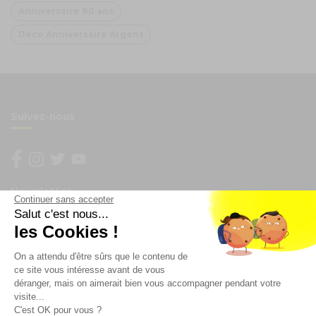
Anniversaire 80 ans
Déco Anniversaire Argent
Suivez-nous
Newsletter
Continuer sans accepter
Salut c'est nous...
Enregistrez vous à la newsletter
les Cookies !
Restez à l'actualité sur nos produits et les offres du
On a attendu d'être sûrs que le contenu de
moment
ce site vous intéresse avant de vous
déranger, mais on aimerait bien vous accompagner pendant votre
visite...
C'est OK pour vous ?
NOS SERVICES